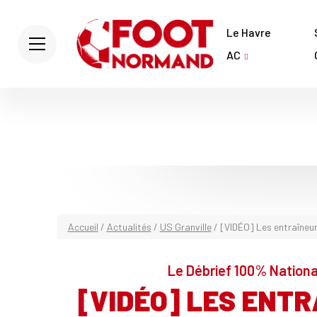
Le Havre
AC
Accueil
/
Actualités
/
US Granville
/
[VIDÉO] Les entraîneu
Le Débrief 100% Nationa
[VIDÉO] LES ENT