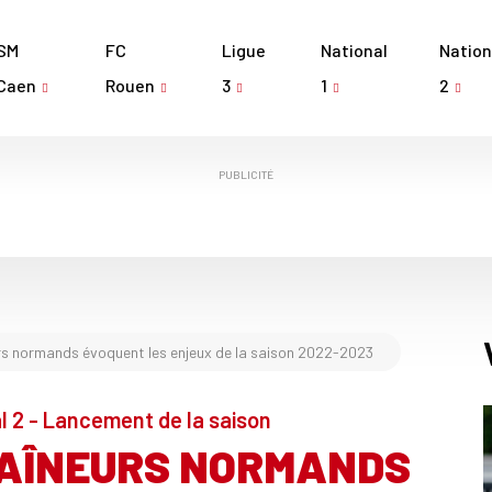
SM
FC
Ligue
National
Nation
Caen
Rouen
3
1
2
PUBLICITÉ
rs normands évoquent les enjeux de la saison 2022-2023
l 2 - Lancement de la saison
RAÎNEURS NORMANDS