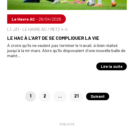
Le Havre AC
- 26/04/2026
L1. J31 - LE HAVRE AC / METZ 4-4
LE HAC À L'ART DE SE COMPLIQUER LA VIE
A croire qu'ils ne veulent pas terminer le travail, si bien réalisé
jusqu'à la mi-mars. Alors qu'ils disposaient d'une nouvelle balle de
maint...
Lire la suite
Pagination
1
2
…
21
Suivant
des
publications
PUBLICITÉ