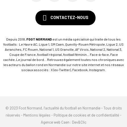
CONTACTEZ-NOUS
Depuis 2018,
FOOT NORMAND
est un média spécialisé qui traite de tous les
footballs : Le Havre AC, Ligue 1, SM Caen, Quevilly-Rouen Métropole, Ligue 2, US
Avranches, FC Rouen, National 1, US Granville, AF Virois, National 2, National 3,
Coupe de France, football régional, football féminin... Face-à-face, Face
cachée, Le journal de bord... Retrouvez également toutes nos chroniques avec
les acteurs du ballon rond en Normandie sur notre site internet et nos réseaux
sociaux associés : X (ex-Twitter), Facebook, Instagram.
© 2023 Foot Normand, l’actualité du football en Normandie - Tous droits
réservés -
Mentions légales
-
Politique de cookies et de confidentialité
-
Agence web Caen
: Dev&Clic