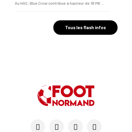
Au HAC, Blue Crow contribue à hauteur de 18 M€ ...
07/05
LE HAVRE AC
Emmy Lefèvre et Thomas Rousseau, les « Bézots »...
Tous les flash infos
03/05
LIGUE 1
Après Marseille, les trois scénarios qui mainti...
19/03
LE HAVRE AC
Mory Diaw (HAC) : "C'est du grand n'importe quoi"