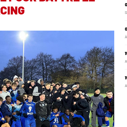
0
CING
S
0
À
1
A
1
A
1
S