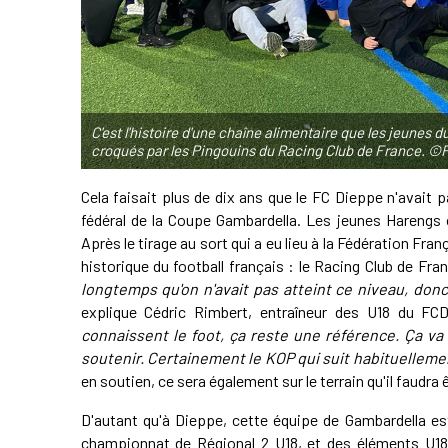
C'est l'histoire d'une chaîne alimentaire que les jeunes 
croqués par les Pingouins du Racing Club de France. ©
Cela faisait plus de dix ans que le FC Dieppe n'avait p
fédéral de la Coupe Gambardella. Les jeunes Harengs 
Après le tirage au sort qui a eu lieu à la Fédération Fran
historique du football français : le Racing Club de Fra
longtemps qu'on n'avait pas atteint ce niveau, donc
explique Cédric Rimbert, entraîneur des U18 du FC
connaissent le foot, ça reste une référence. Ça va 
soutenir. Certainement le KOP qui suit habituelleme
en soutien, ce sera également sur le terrain qu'il faudra ê
D'autant qu'à Dieppe, cette équipe de Gambardella es
championnat de Régional 2 U18, et des éléments U18 