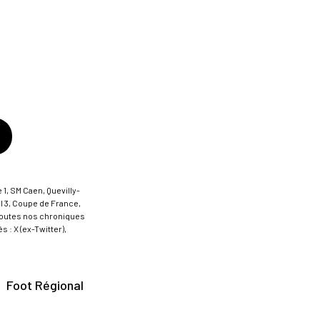
 1, SM Caen, Quevilly-
al 3, Coupe de France,
t toutes nos chroniques
 : X (ex-Twitter),
Foot Régional