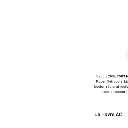
Depuis 2018,
FOOT 
Rouen Métropole, Ligu
football régional, foo
avec les acteurs 
Le Havre AC