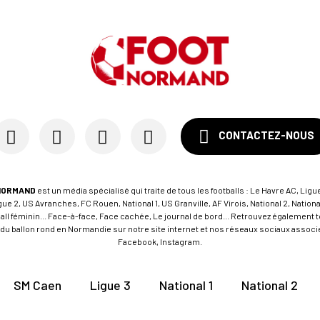
CONTACTEZ-NOUS
NORMAND
est un média spécialisé qui traite de tous les footballs : Le Havre AC, Ligue
e 2, US Avranches, FC Rouen, National 1, US Granville, AF Virois, National 2, Nation
tball féminin... Face-à-face, Face cachée, Le journal de bord... Retrouvez égalemen
du ballon rond en Normandie sur notre site internet et nos réseaux sociaux associés
Facebook, Instagram.
SM Caen
Ligue 3
National 1
National 2