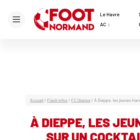
Le Havre
AC
Accueil
/
Flash infos
/
FC Dieppe
/
À Dieppe, les jeunes Har
À DIEPPE, LES JE
SUR UN COCKTAI