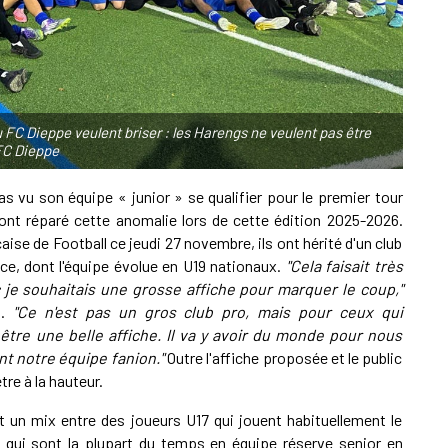
du FC Dieppe veulent briser : les Harengs ne veulent pas être
FC Dieppe
as vu son équipe « junior » se qualifier pour le premier tour
ont réparé cette anomalie lors de cette édition 2025-2026.
çaise de Football ce jeudi 27 novembre, ils ont hérité d'un club
nce, dont l'équipe évolue en U19 nationaux.
"Cela faisait très
 je souhaitais une grosse affiche pour marquer le coup,"
D.
"Ce n'est pas un gros club pro, mais pour ceux qui
être une belle affiche. Il va y avoir du monde pour nous
nt notre équipe fanion."
Outre l'affiche proposée et le public
tre à la hauteur.
t un mix entre des joueurs U17 qui jouent habituellement le
qui sont la plupart du temps en équipe réserve senior en