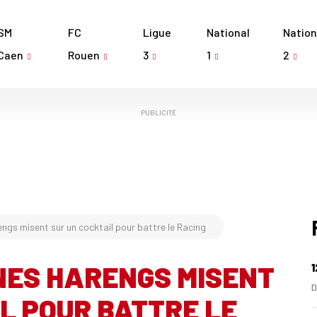
SM
FC
Ligue
National
Nation
Caen
Rouen
3
1
2
PUBLICITÉ
engs misent sur un cocktail pour battre le Racing
UNES HARENGS MISENT
1
D
L POUR BATTRE LE