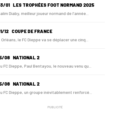
3/01
LES TROPHÉES FOOT NORMAND 2025
alim Diaby, meilleur joueur normand de l'année...
1/12
COUPE DE FRANCE
 Orléans, le FC Dieppe va se déplacer une cinq...
5/08
NATIONAL 2
u FC Dieppe, Paul Bentayou, le nouveau venu qu...
5/08
NATIONAL 2
u FC Dieppe, un groupe inévitablement renforcé...
PUBLICITÉ
5/08
NATIONAL 2
i le FC Dieppe est monté en N2, c'est bien pou...