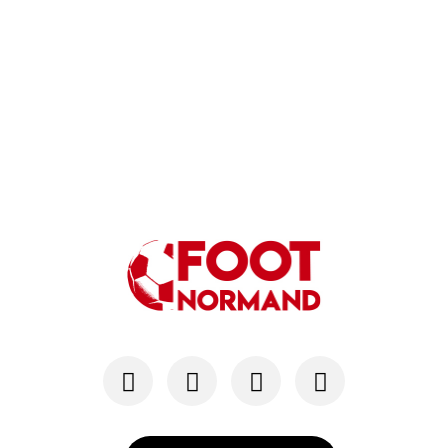
03/01
LES TROPHÉES FOOT NORMAND 2025
Nassim Sabihi, meilleur espoir normand de l'ann...
22/12
COUPE DE FRANCE
Avec Strasbourg, l'US Avranches n'est pas en re...
01/12
COUPE DE FRANCE
Comme il y a trois ans, l’US Avranches va se fr...
30/08
FC ROUEN - MERCATO
Idrissa Seydi (US Avranches) en direction du FC...
13/08
NATIONAL 2
Jordan Adéoti, le portrait type d'un cadre à l'...