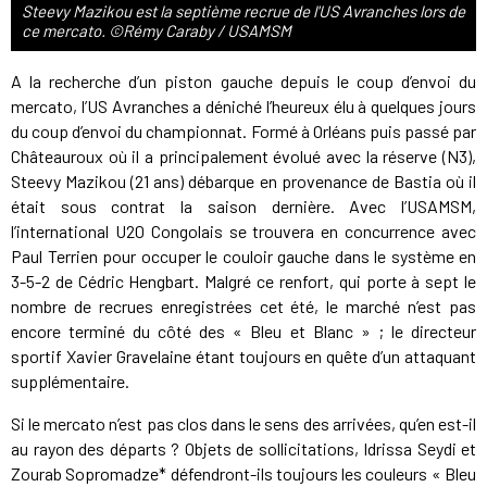
Steevy Mazikou est la septième recrue de l'US Avranches lors de
ce mercato. ©Rémy Caraby / USAMSM
A la recherche d’un piston gauche depuis le coup d’envoi du
mercato, l’US Avranches a déniché l’heureux élu à quelques jours
du coup d’envoi du championnat. Formé à Orléans puis passé par
Châteauroux où il a principalement évolué avec la réserve (N3),
Steevy Mazikou (21 ans) débarque en provenance de Bastia où il
était sous contrat la saison dernière. Avec l’USAMSM,
l’international U20 Congolais se trouvera en concurrence avec
Paul Terrien pour occuper le couloir gauche dans le système en
3-5-2 de Cédric Hengbart. Malgré ce renfort, qui porte à sept le
nombre de recrues enregistrées cet été, le marché n’est pas
encore terminé du côté des « Bleu et Blanc » ; le directeur
sportif Xavier Gravelaine étant toujours en quête d’un attaquant
supplémentaire.
Si le mercato n’est pas clos dans le sens des arrivées, qu’en est-il
au rayon des départs ? Objets de sollicitations, Idrissa Seydi et
Zourab Sopromadze* défendront-ils toujours les couleurs « Bleu