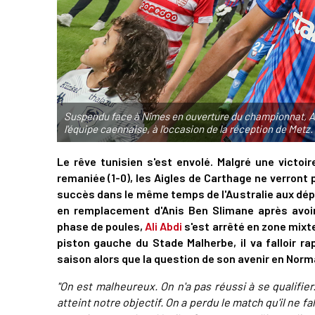
Suspendu face à Nîmes en ouverture du championnat, Ali A
l'équipe caennaise, à l'occasion de la réception de Me
Le rêve tunisien s'est envolé. Malgré une victo
remaniée (1-0), les Aigles de Carthage ne verront 
succès dans le même temps de l'Australie aux dépe
en remplacement d'Anis Ben Slimane après avoir 
phase de poules,
Ali Abdi
s'est arrêté en zone mixte
piston gauche du Stade Malherbe, il va falloir ra
saison alors que la question de son avenir en Nor
"On est malheureux. On n'a pas réussi à se qualifie
atteint notre objectif. On a perdu le match qu'il ne fal