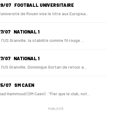
29/07
FOOTBALL UNIVERSITAIRE
'université de Rouen vise le titre aux Europea...
7/07
NATIONAL 1
 l'US Granville, la stabilité comme fil rouge ...
7/07
NATIONAL 1
 l’US Granville, Dominique Gortari de retour a...
25/07
SM CAEN
iad Hammoud (SM Caen) : "Fier que le club, not...
PUBLICITÉ
24/07
SM CAEN - MERCATO
ugo Lamouliatte, Mohamed Hafid, un défenseur c...
24/07
LE HAVRE AC - MERCATO