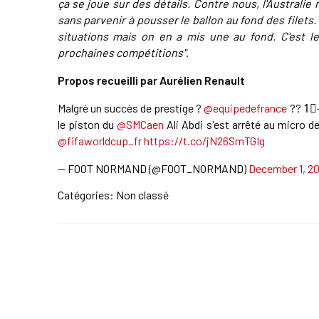
ça se joue sur des détails. Contre nous, l'Australie
sans parvenir à pousser le ballon au fond des filets.
situations mais on en a mis une au fond. C'est le f
prochaines compétitions"
.
Propos recueilli par Aurélien Renault
Malgré un succès de prestige ?
@equipedefrance
?? 1⃣-
le piston du
@SMCaen
Ali Abdi s'est arrêté au micro d
@fifaworldcup_fr
https://t.co/jN26SmTGIg
— FOOT NORMAND (@FOOT_NORMAND)
December 1, 2
Catégories: Non classé