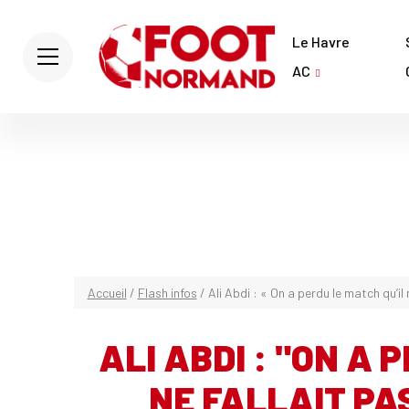
Le Havre
AC
Accueil
/
Flash infos
/
Ali Abdi : « On a perdu le match qu’il 
ALI ABDI : "ON A 
NE FALLAIT PA