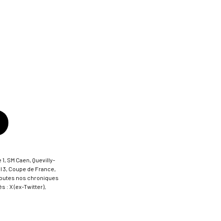
 1, SM Caen, Quevilly-
al 3, Coupe de France,
t toutes nos chroniques
 : X (ex-Twitter),