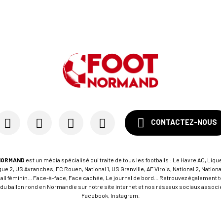
CONTACTEZ-NOUS
NORMAND
est un média spécialisé qui traite de tous les footballs : Le Havre AC, Ligue
e 2, US Avranches, FC Rouen, National 1, US Granville, AF Virois, National 2, Nation
tball féminin... Face-à-face, Face cachée, Le journal de bord... Retrouvez égalemen
du ballon rond en Normandie sur notre site internet et nos réseaux sociaux associés
Facebook, Instagram.