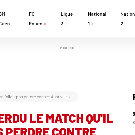
SM
FC
Ligue
National
Nation
Caen
Rouen
3
1
2
PUBLICITÉ
ne fallait pas perdre contre l’Australie »
PERDU LE MATCH QU'IL
3
B
S PERDRE CONTRE