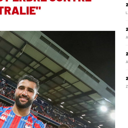
TRALIE"
L
2
A
2
A
Z
H