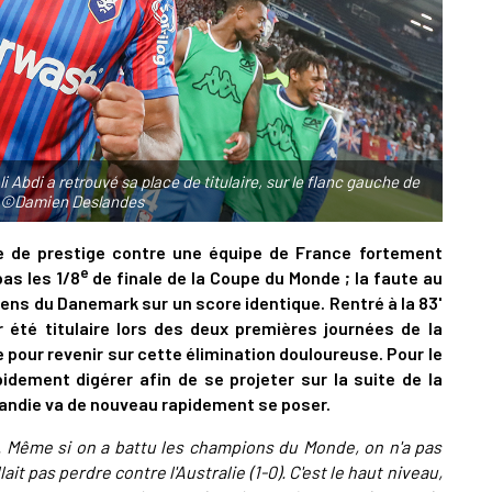
A
P
bdi a retrouvé sa place de titulaire, sur le flanc gauche de
1
tz. ©Damien Deslandes
A
ire de prestige contre une équipe de France fortement
e
pas les 1/8
de finale de la Coupe du Monde ; la faute au
1
ns du Danemark sur un score identique. Rentré à la 83'
S
été titulaire lors des deux premières journées de la
 pour revenir sur cette élimination douloureuse. Pour le
pidement digérer afin de se projeter sur la suite de la
mandie va de nouveau rapidement se poser.
r. Même si on a battu les champions du Monde, on n'a pas
lait pas perdre contre l'Australie (1-0). C'est le haut niveau,