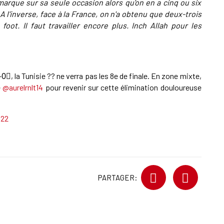
 marque sur sa seule occasion alors qu'on en a cinq ou six
 A l'inverse, face à la France, on n'a obtenu que deux-trois
oot. Il faut travailler encore plus. Inch Allah pour les
0⃣, la Tunisie ?? ne verra pas les 8e de finale. En zone mixte,
e
@aurelrnlt14
pour revenir sur cette élimination douloureuse
022
PARTAGER: