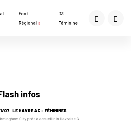
al
Foot
D3
Régional
Féminine
Flash infos
1/07
LE HAVRE AC - FÉMININES
irmingham City prêt à accueillir la Havraise C...