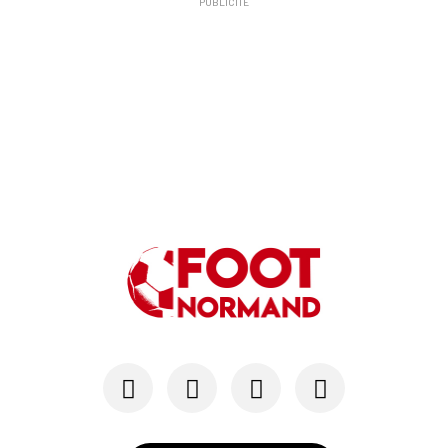
PUBLICITÉ
24/07
SM CAEN - MERCATO
Hugo Lamouliatte, Mohamed Hafid, un défenseur c...
24/07
LE HAVRE AC - MERCATO
Au HAC, un contrat « pro » pour Georges Gomis, ...
23/07
LE HAVRE AC
Pour le HAC, une préparation (en grande partie)...
19/07
SM CAEN - MERCATO
Avec Mohamed Hafid, Malherbe veut frapper un gr...
15/07
SM CAEN - FORMATION
SM Caen : Julien Meilhac quitte la direction de...