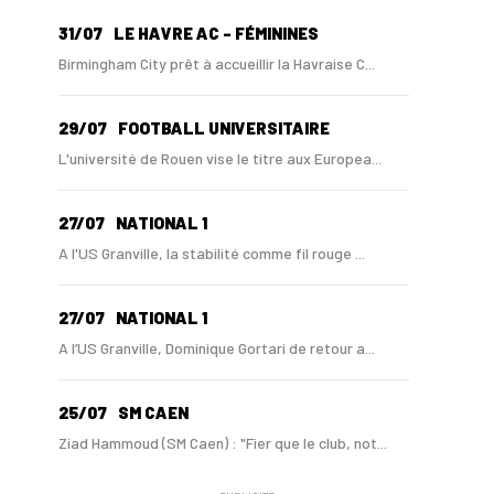
31/07
LE HAVRE AC - FÉMININES
Birmingham City prêt à accueillir la Havraise C...
29/07
FOOTBALL UNIVERSITAIRE
L'université de Rouen vise le titre aux Europea...
27/07
NATIONAL 1
A l'US Granville, la stabilité comme fil rouge ...
27/07
NATIONAL 1
A l’US Granville, Dominique Gortari de retour a...
25/07
SM CAEN
Ziad Hammoud (SM Caen) : "Fier que le club, not...