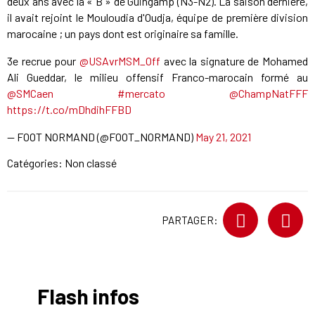
deux ans avec la « B » de Guingamp (N3-N2). La saison dernière,
il avait rejoint le Mouloudia d'Oudja, équipe de première division
marocaine ; un pays dont est originaire sa famille.
3e recrue pour
@USAvrMSM_Off
avec la signature de Mohamed
Ali Gueddar, le milieu offensif Franco-marocain formé au
@SMCaen
#mercato
@ChampNatFFF
https://t.co/mDhdihFFBD
— FOOT NORMAND (@FOOT_NORMAND)
May 21, 2021
Catégories: Non classé
PARTAGER:
Flash infos