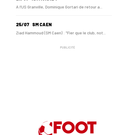
A l’US Granville, Dominique Gortari de retour a...
25/07
SM CAEN
Ziad Hammoud (SM Caen) : "Fier que le club, not...
PUBLICITÉ
24/07
SM CAEN - MERCATO
Hugo Lamouliatte, Mohamed Hafid, un défenseur c...
24/07
LE HAVRE AC - MERCATO
Au HAC, un contrat « pro » pour Georges Gomis, ...
23/07
LE HAVRE AC
Pour le HAC, une préparation (en grande partie)...
19/07
SM CAEN - MERCATO