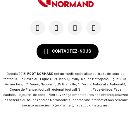
Avec Mohamed Hafid, Malherbe veut frapper un gr...
15/07
SM CAEN - FORMATION
SM Caen : Julien Meilhac quitte la direction de...
CONTACTEZ-NOUS
Depuis 2018,
FOOT NORMAND
est un média spécialisé qui traite de tous les
footballs : Le Havre AC, Ligue 1, SM Caen, Quevilly-Rouen Métropole, Ligue 2, US
Avranches, FC Rouen, National 1, US Granville, AF Virois, National 2, National 3,
Coupe de France, football régional, football féminin... Face-à-face, Face
cachée, Le journal de bord... Retrouvez également toutes nos chroniques avec
les acteurs du ballon rond en Normandie sur notre site internet et nos réseaux
sociaux associés : X (ex-Twitter), Facebook, Instagram.