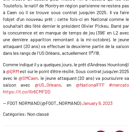
Toutefois, le natif de Montry en région parisienne ne restera pas
à Caen où il se trouve sous contrat jusqu'en 2025. Il va faire
l'objet d'un nouveau prêt ; cette fois-ci en National comme le
souhaitait dès l'été dernier le président Olivier Pickeu. Barré par
la concurrence et en manque de temps de jeu (396' en L2 avec
une dernière apparition remontant à la mi-octobre), le jeune
attaquant (20 ans) va effectuer la deuxième partie de la saison
e
dans les rangs de l'US Orléans, actuellement 11
/18.
Comme indiqué il y a quelques jours, le prêt d'Andreas Hountondji
à
@QRM
est sur le point d'être résilié. Sous contrat jusqu'en 2025
avec le
@SMCaen
, le jeune attaquant (20 ans) va poursuivre sa
saison avec
@US_Orleans
, en
@NationalFFF
#mercato
https://t.co/ilir6CMFDD
— FOOT NORMAND (@FOOT_NORMAND)
January 9, 2023
Catégories: Non classé