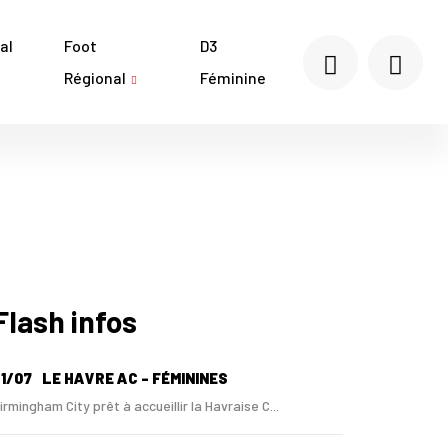
al
Foot
D3
Régional
Féminine
Flash infos
1/07
LE HAVRE AC - FÉMININES
irmingham City prêt à accueillir la Havraise C...