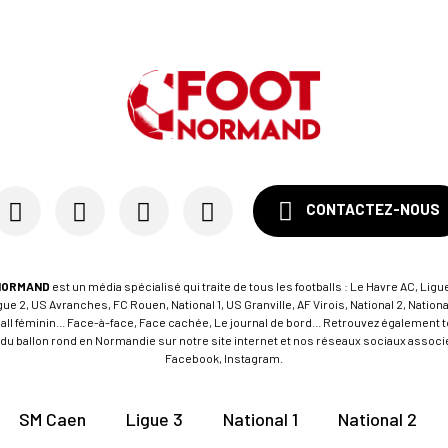
CONTACTEZ-NOUS
NORMAND
est un média spécialisé qui traite de tous les footballs : Le Havre AC, Ligue
e 2, US Avranches, FC Rouen, National 1, US Granville, AF Virois, National 2, Nation
tball féminin... Face-à-face, Face cachée, Le journal de bord... Retrouvez égalemen
du ballon rond en Normandie sur notre site internet et nos réseaux sociaux associés
Facebook, Instagram.
SM Caen
Ligue 3
National 1
National 2