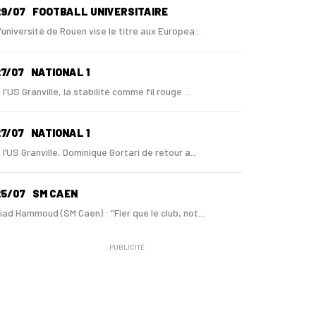
29/07
FOOTBALL UNIVERSITAIRE
'université de Rouen vise le titre aux Europea...
7/07
NATIONAL 1
 l'US Granville, la stabilité comme fil rouge ...
7/07
NATIONAL 1
 l’US Granville, Dominique Gortari de retour a...
25/07
SM CAEN
iad Hammoud (SM Caen) : "Fier que le club, not...
PUBLICITÉ
24/07
SM CAEN - MERCATO
ugo Lamouliatte, Mohamed Hafid, un défenseur c...
24/07
LE HAVRE AC - MERCATO