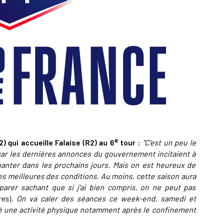
A
P
1
A
1
S
e
) qui accueille Falaise (R2) au 6
tour :
"C'est un peu le
ar les dernières annonces du gouvernement incitaient à
hanter dans les prochains jours. Mais on est heureux de
es meilleures des conditions. Au moins, cette saison aura
parer sachant que si j'ai bien compris, on ne peut pas
res)
. On va caler des séances ce week-end, samedi et
 une activité physique notamment après le confinement