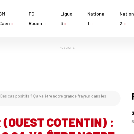
SM
FC
Ligue
National
Nation
Caen
Rouen
3
1
2
PUBLICITÉ
 Des cas positifs ? Ça va être notre grande frayeur dans les
3
(OUEST COTENTIN) :
B