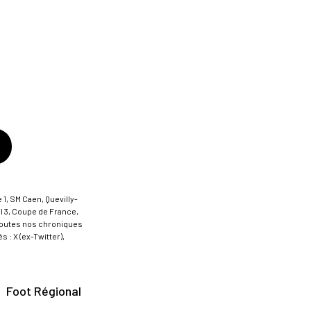
 1, SM Caen, Quevilly-
al 3, Coupe de France,
t toutes nos chroniques
 : X (ex-Twitter),
Foot Régional