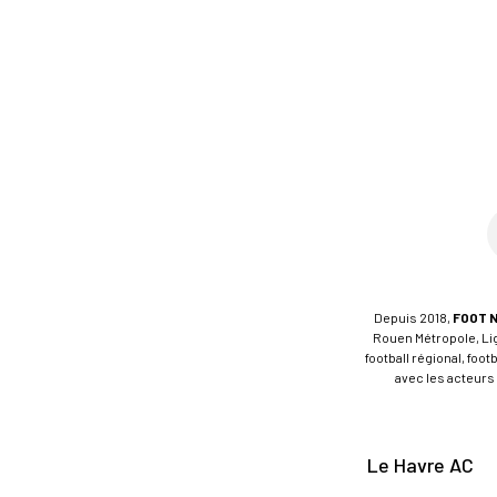
Depuis 2018,
FOOT 
Rouen Métropole, Ligu
football régional, foo
avec les acteurs 
Le Havre AC