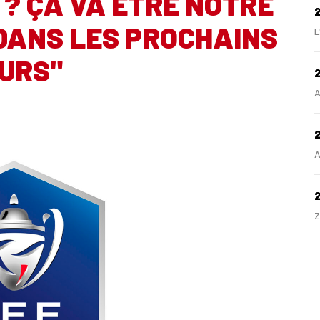
 ? ÇA VA ÊTRE NOTRE
DANS LES PROCHAINS
L
URS"
2
A
2
A
Z
H