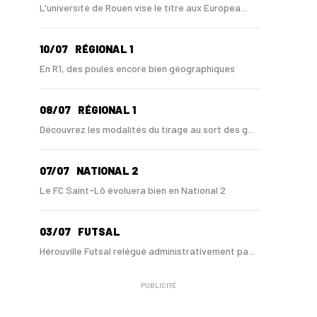
L'université de Rouen vise le titre aux Europea...
10/07
RÉGIONAL 1
En R1, des poules encore bien géographiques
08/07
RÉGIONAL 1
Découvrez les modalités du tirage au sort des g...
07/07
NATIONAL 2
Le FC Saint-Lô évoluera bien en National 2
03/07
FUTSAL
Hérouville Futsal relégué administrativement pa...
PUBLICITÉ
10/06
NATIONAL 3
Le Havre Caucriauville relégué en Régional 1 !