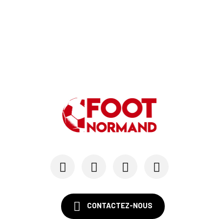
10/06
NATIONAL 3
Le FC Saint-Lô privé de montée en N2 par la DNCG
01/06
RÉGIONAL 3
Ils montent en Régional 2
31/05
RÉGIONAL 2
Le Stade Sottevillais décroche le dernier bille...
31/05
RÉGIONAL 2
Le FC Neufchâtel et le FC Serguigny-Nassandres ...
CONTACTEZ-NOUS