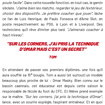
poule facile"
. Dans cette nouvelle fonction, en tout cas, le gamin
s’éclate.
"J’aime bien les matchs, regarder le jeu de l’extérieur,
choisir des dispositifs. Je préfère coacher que jouer"
, lâche
ce fan de Luis Henrique, de Paulo Fonseca et d’Arne Slot, en
poste respectivement au PSG, à Lyon et à Liverpool. Des
techniciens qu’il rêve d’imiter plus tard.
"J’aimerais coacher à
haut niveau"
.
"
SUR LES CORNERS, J’AI PRIS LA TECHNIQUE
D’OMAR MAIS C’EST UN SECRET"
TOM
En attendant de passer ses premiers diplômes, une fois qu’il
e
aura soufflé sa 15
bougie, Tom a aussi (et surtout) un modèle
beaucoup plus proche de lui : Omar Masky. Bien connu sur le
bassin caennais, cet éducateur est depuis cette saison le
responsable de l’école du foot du CFC. Et l’élève prend exemple
sur le maître.
"Sur les corners, j’ai pris la technique d’Omar"
,
lance, avec un sourire espiègle, l’aspirant entraîneur. Et en quoi