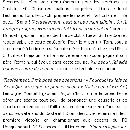
Secqueville, c’est soir d’entraînement pour les vétérans du
Castelet FC. Chasubles, ballons, coupelles… Dans le local
technique, Tom, le coach, prépare le matériel. Particularité, il n’a
que… 13 ans !
"Actuellement, c’est un peu mon adjoint. On l’a
intégré progressivement au staff. Il est en formation"
, précise
Moncef Ejjaouani, le président de ce club situé au Sud de Caen et
responsable de cette catégorie. Pour le « petit » Tom, tout a
commencé à la fin de la saison dernière. Licencié chez les U15 du
CFC, il était déjà un familier des vétérans en accompagnant son
père, Romain, qui évolue dans cette équipe.
"Au début, j’ai aidé
comme arbitre de touche"
, raconte ce technicien en herbe.
"Rapidement, il m’a posé des questions : « Pourquoi tu fais ça
? », « Qu’est-ce que tu penses si on mettait ça en place ? »"
,
témoigne Moncef Ejjaouani. Aujourd’hui, Tom a la capacité de
gérer une séance tout seul, de prononcer une causerie et de
coacher une rencontre. D’ailleurs, avec leur jeune entraîneur sur le
banc, les vétérans du Castelet FC ont décroché récemment leur
première victoire en championnat aux dépens du FC
Rocquancourt.
"2-1"
, annonce-t-il fièrement.
"Car on n’a pas une