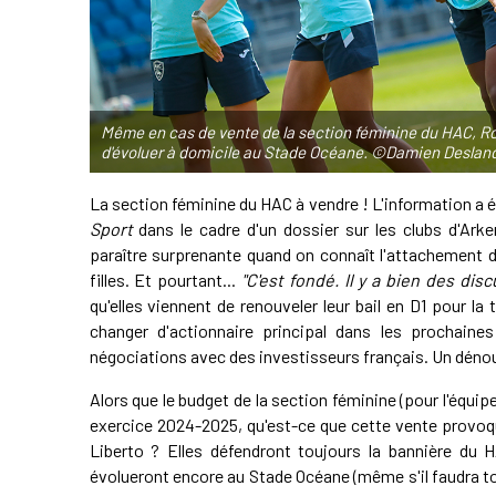
Même en cas de vente de la section féminine du HAC, R
d'évoluer à domicile au Stade Océane. ©Damien Deslan
La section féminine du HAC à vendre ! L'information a é
Sport
dans le cadre d'un dossier sur les clubs d'Ark
paraître surprenante quand on connaît l'attachement d
filles. Et pourtant...
"C'est fondé. Il y a bien des dis
qu'elles viennent de renouveler leur bail en D1 pour l
changer d'actionnaire principal dans les prochain
négociations avec des investisseurs français. Un dénoue
Alors que le budget de la section féminine (pour l'équip
exercice 2024-2025, qu'est-ce que cette vente prov
Liberto ? Elles défendront toujours la bannière du H
évolueront encore au Stade Océane (même s'il faudra to