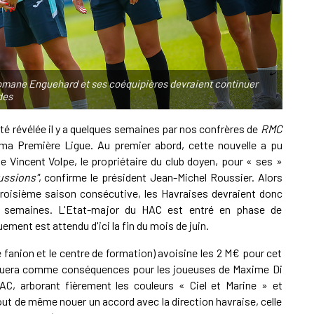
A
1
L
omane Enguehard et ses coéquipières devraient continuer
des
0
té révélée il y a quelques semaines par nos confrères de
RMC
E
ema Première Ligue. Au premier abord, cette nouvelle a pu
e Vincent Volpe, le propriétaire du club doyen, pour « ses »
cussions"
, confirme le président Jean-Michel Roussier. Alors
a troisième saison consécutive, les Havraises devraient donc
A
es semaines. L'Etat-major du HAC est entré en phase de
ment est attendu d'ici la fin du mois de juin.
e fanion et le centre de formation) avoisine les 2 M€ pour cet
oquera comme conséquences pour les joueuses de Maxime Di
AC, arborant fièrement les couleurs « Ciel et Marine » et
ut de même nouer un accord avec la direction havraise, celle