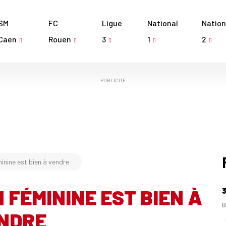
SM
FC
Ligue
National
Nation
Caen
Rouen
3
1
2
PUBLICITÉ
inine est bien à vendre
 FÉMININE EST BIEN À
3
B
NDRE