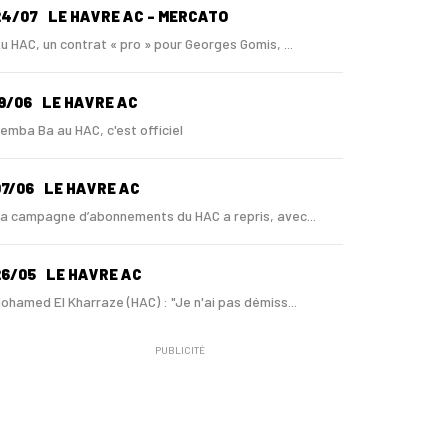
24/07
LE HAVRE AC - MERCATO
u HAC, un contrat « pro » pour Georges Gomis, ...
9/06
LE HAVRE AC
emba Ba au HAC, c'est officiel
7/06
LE HAVRE AC
a campagne d’abonnements du HAC a repris, avec...
26/05
LE HAVRE AC
ohamed El Kharraze (HAC) : "Je n'ai pas démiss...
PUBLICITÉ
1/05
LE HAVRE AC
u HAC, Mohamed El Kharraze va également démiss...
1/05
LE HAVRE AC