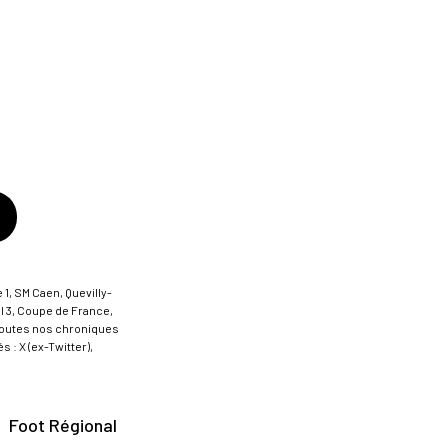
 1, SM Caen, Quevilly-
al 3, Coupe de France,
t toutes nos chroniques
 : X (ex-Twitter),
Foot Régional