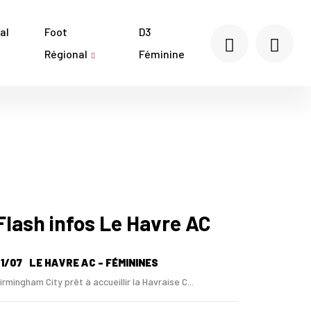
al
Foot
D3
Régional
Féminine
Flash infos Le Havre AC
1/07
LE HAVRE AC - FÉMININES
irmingham City prêt à accueillir la Havraise C...