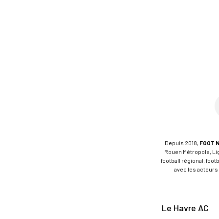
Depuis 2018,
FOOT 
Rouen Métropole, Ligu
football régional, foo
avec les acteurs 
Le Havre AC