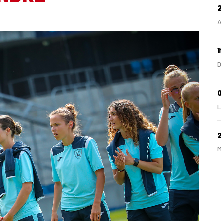
A
1
D
0
L
M
2
A
2