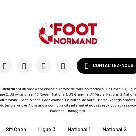
CONTACTEZ-NOUS
NORMAND
est un média spécialisé qui traite de tous les footballs : Le Havre AC, Ligue
e 2, US Avranches, FC Rouen, National 1, US Granville, AF Virois, National 2, Nation
tball féminin... Face-à-face, Face cachée, Le journal de bord... Retrouvez égalemen
du ballon rond en Normandie sur notre site internet et nos réseaux sociaux associés
Facebook, Instagram.
SM Caen
Ligue 3
National 1
National 2