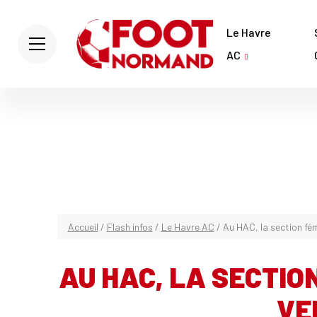
Le Havre
AC
Accueil
/
Flash infos
/
Le Havre AC
/
Au HAC, la section fém
AU HAC, LA SECTION
VE