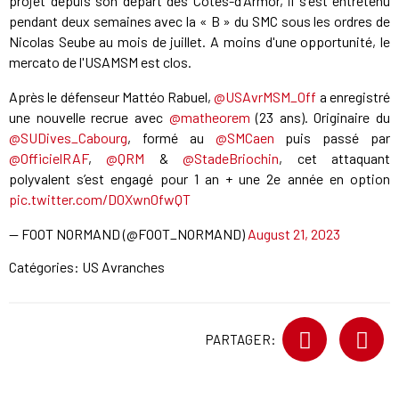
projet depuis son départ des Côtes-d'Armor, il s'est entretenu
pendant deux semaines avec la « B » du SMC sous les ordres de
Nicolas Seube au mois de juillet. A moins d'une opportunité, le
mercato de l'USAMSM est clos.
Après le défenseur Mattéo Rabuel,
@USAvrMSM_Off
a enregistré
une nouvelle recrue avec
@matheorem
(23 ans). Originaire du
@SUDives_Cabourg
, formé au
@SMCaen
puis passé par
@OfficielRAF
,
@QRM
&
@StadeBriochin
, cet attaquant
polyvalent s’est engagé pour 1 an + une 2e année en option
pic.twitter.com/D0Xwn0fwQT
— FOOT NORMAND (@FOOT_NORMAND)
August 21, 2023
Catégories:
US Avranches
PARTAGER: