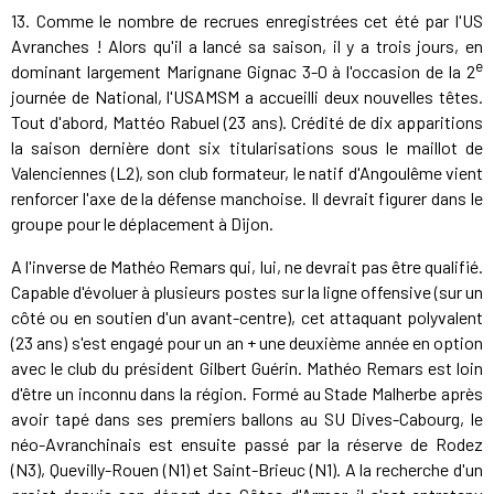
13. Comme le nombre de recrues enregistrées cet été par l'US
Avranches ! Alors qu'il a lancé sa saison, il y a trois jours, en
e
dominant largement Marignane Gignac 3-0 à l'occasion de la 2
journée de National, l'USAMSM a accueilli deux nouvelles têtes.
Tout d'abord, Mattéo Rabuel (23 ans). Crédité de dix apparitions
la saison dernière dont six titularisations sous le maillot de
Valenciennes (L2), son club formateur, le natif d'Angoulême vient
renforcer l'axe de la défense manchoise. Il devrait figurer dans le
groupe pour le déplacement à Dijon.
A l'inverse de Mathéo Remars qui, lui, ne devrait pas être qualifié.
Capable d'évoluer à plusieurs postes sur la ligne offensive (sur un
côté ou en soutien d'un avant-centre), cet attaquant polyvalent
(23 ans) s'est engagé pour un an + une deuxième année en option
avec le club du président Gilbert Guérin. Mathéo Remars est loin
d'être un inconnu dans la région. Formé au Stade Malherbe après
avoir tapé dans ses premiers ballons au SU Dives-Cabourg, le
néo-Avranchinais est ensuite passé par la réserve de Rodez
(N3), Quevilly-Rouen (N1) et Saint-Brieuc (N1). A la recherche d'un