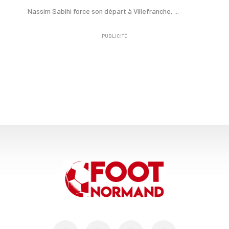
Nassim Sabihi force son départ à Villefranche, ...
PUBLICITÉ
03/01
LES TROPHÉES FOOT NORMAND 2025
Nassim Sabihi, meilleur espoir normand de l'ann...
22/12
COUPE DE FRANCE
Avec Strasbourg, l'US Avranches n'est pas en re...
01/12
COUPE DE FRANCE
Comme il y a trois ans, l’US Avranches va se fr...
30/08
FC ROUEN - MERCATO
Idrissa Seydi (US Avranches) en direction du FC...
13/08
NATIONAL 2