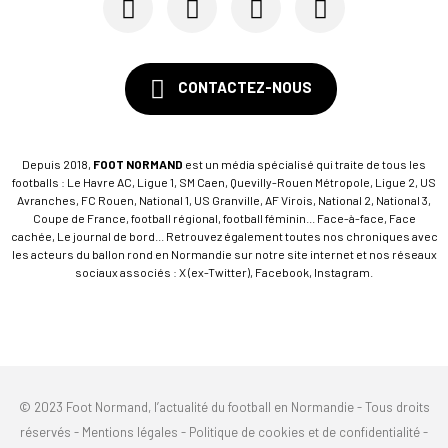
Jordan Adéoti, le portrait type d'un cadre à l'...
CONTACTEZ-NOUS
Depuis 2018,
FOOT NORMAND
est un média spécialisé qui traite de tous les
footballs : Le Havre AC, Ligue 1, SM Caen, Quevilly-Rouen Métropole, Ligue 2, US
Avranches, FC Rouen, National 1, US Granville, AF Virois, National 2, National 3,
Coupe de France, football régional, football féminin... Face-à-face, Face
cachée, Le journal de bord... Retrouvez également toutes nos chroniques avec
les acteurs du ballon rond en Normandie sur notre site internet et nos réseaux
sociaux associés : X (ex-Twitter), Facebook, Instagram.
© 2023 Foot Normand, l’actualité du football en Normandie - Tous droits
réservés -
Mentions légales
-
Politique de cookies et de confidentialité
-