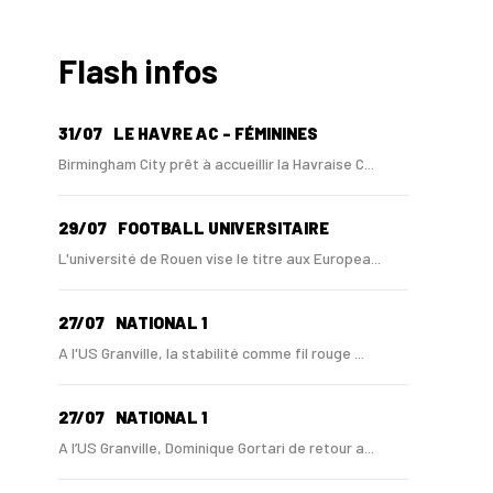
Flash infos
31/07
LE HAVRE AC - FÉMININES
Birmingham City prêt à accueillir la Havraise C...
29/07
FOOTBALL UNIVERSITAIRE
L'université de Rouen vise le titre aux Europea...
27/07
NATIONAL 1
A l'US Granville, la stabilité comme fil rouge ...
27/07
NATIONAL 1
A l’US Granville, Dominique Gortari de retour a...