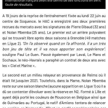
international français avait été démis de ses fonctions en avril,
faute de résultats.
A 19 jours de la reprise de l'entraînement fixée au lundi 22 juin au
centre de Soquence, le HAC a enregistré ses deux premières
recrues du mercato avec les signatures de Pierre Gibaud (32 ans)
et Nolan Mbemba (25 ans). Le premier est un arrière polyvalent
qui se trouvait libre après deux saisons à Grenoble (49 matches
en Ligue 2).
"On l'a observé quand on l'a affronté. Il a un très
bon jeu de tête et il va nous apporter son expérience"
,
souligne Paul Le Guen. Passé également par Laval, Le Mans et
Sochaux, le néo-Havrais a paraphé un contrat de deux ans avec
les « Ciel et Marine ».
Le second est un milieu relayeur en provenance de Reims où il
était lié jusqu'en 2021. Toutefois, dans la Marne, Nolan Mbemba
reste sur une saison blanche (aucune apparition en Ligue 1) où il a
dû se contenter d'évoluer avec la réserve en N2. Formé à Lille et
ayant déjà porté les couleurs de Mouscron en Belgique ainsi que
de Guimarães au Portugal, le natif d'Amiens tentera de relancer