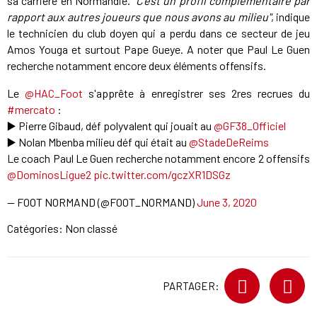
sa carrière en Normandie.
"C'est un profil complémentaire par
rapport aux autres joueurs que nous avons au milieu"
, indique
le technicien du club doyen qui a perdu dans ce secteur de jeu
Amos Youga et surtout Pape Gueye. A noter que Paul Le Guen
recherche notamment encore deux éléments offensifs.
Le
@HAC_Foot
s'apprête à enregistrer ses 2res recrues du
#mercato
:
▶️ Pierre Gibaud, déf polyvalent qui jouait au
@GF38_Officiel
▶️ Nolan Mbenba milieu déf qui était au
@StadeDeReims
Le coach Paul Le Guen recherche notamment encore 2 offensifs
@DominosLigue2
pic.twitter.com/gczXR1DSGz
— FOOT NORMAND (@FOOT_NORMAND)
June 3, 2020
Catégories: Non classé
PARTAGER: