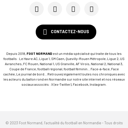
SM Caen : Julien Meilhac quitte la direction de...
CONTACTEZ-NOUS
Depuis 2018,
FOOT NORMAND
est un média spécialisé qui traite de tous les
footballs : Le Havre AC, Ligue 1, SM Caen, Quevilly-Rouen Métropole, Ligue 2, US
Avranches, FC Rouen, National 1, US Granville, AF Virois, National 2, National 3,
Coupe de France, football régional, football féminin... Face-à-face, Face
cachée, Le journal de bord... Retrouvez également toutes nos chroniques avec
les acteurs du ballon rond en Normandie sur notre site internet et nos réseaux
sociaux associés : X (ex-Twitter), Facebook, Instagram.
© 2023 Foot Normand, l’actualité du football en Normandie - Tous droits