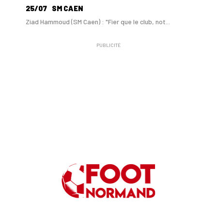
25/07
SM CAEN
Ziad Hammoud (SM Caen) : "Fier que le club, not...
PUBLICITÉ
24/07
SM CAEN - MERCATO
Hugo Lamouliatte, Mohamed Hafid, un défenseur c...
24/07
LE HAVRE AC - MERCATO
Au HAC, un contrat « pro » pour Georges Gomis, ...
23/07
LE HAVRE AC
Pour le HAC, une préparation (en grande partie)...
19/07
SM CAEN - MERCATO
Avec Mohamed Hafid, Malherbe veut frapper un gr...
15/07
SM CAEN - FORMATION