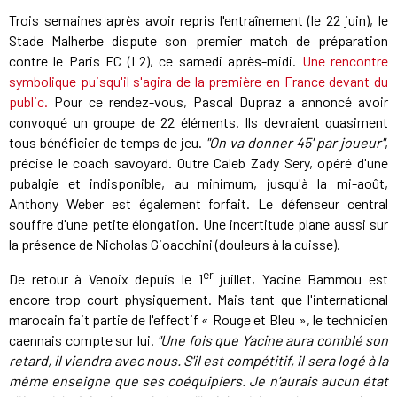
Trois semaines après avoir repris l'entraînement (le 22 juin), le
Stade Malherbe dispute son premier match de préparation
contre le Paris FC (L2), ce samedi après-midi.
Une rencontre
symbolique puisqu'il s'agira de la première en France devant du
public.
Pour ce rendez-vous, Pascal Dupraz a annoncé avoir
convoqué un groupe de 22 éléments. Ils devraient quasiment
tous bénéficier de temps de jeu.
"On va donner 45' par joueur"
,
précise le coach savoyard. Outre Caleb Zady Sery, opéré d'une
pubalgie et indisponible, au minimum, jusqu'à la mi-août,
Anthony Weber est également forfait. Le défenseur central
souffre d'une petite élongation. Une incertitude plane aussi sur
la présence de Nicholas Gioacchini (douleurs à la cuisse).
er
De retour à Venoix depuis le 1
juillet, Yacine Bammou est
encore trop court physiquement. Mais tant que l'international
marocain fait partie de l'effectif « Rouge et Bleu », le technicien
caennais compte sur lui.
"Une fois que Yacine aura comblé son
retard, il viendra avec nous. S'il est compétitif, il sera logé à la
même enseigne que ses coéquipiers. Je n'aurais aucun état