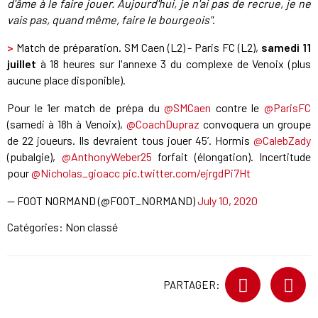
d'âme à le faire jouer. Aujourd'hui, je n'ai pas de recrue, je ne
vais pas, quand même, faire le bourgeois"
.
>
Match de préparation. SM Caen (L2) - Paris FC (L2),
samedi 11
juillet
à 18 heures sur l'annexe 3 du complexe de Venoix (plus
aucune place disponible).
Pour le 1er match de prépa du
@SMCaen
contre le
@ParisFC
(samedi à 18h à Venoix),
@CoachDupraz
convoquera un groupe
de 22 joueurs. Ils devraient tous jouer 45’. Hormis
@CalebZady
(pubalgie),
@AnthonyWeber25
forfait (élongation). Incertitude
pour
@Nicholas_gioacc
pic.twitter.com/ejrgdPi7Ht
— FOOT NORMAND (@FOOT_NORMAND)
July 10, 2020
Catégories: Non classé
PARTAGER: