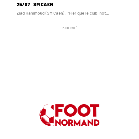
25/07
SM CAEN
Ziad Hammoud (SM Caen) : "Fier que le club, not...
PUBLICITÉ
24/07
SM CAEN - MERCATO
Hugo Lamouliatte, Mohamed Hafid, un défenseur c...
24/07
LE HAVRE AC - MERCATO
Au HAC, un contrat « pro » pour Georges Gomis, ...
23/07
LE HAVRE AC
Pour le HAC, une préparation (en grande partie)...
19/07
SM CAEN - MERCATO
Avec Mohamed Hafid, Malherbe veut frapper un gr...
15/07
SM CAEN - FORMATION