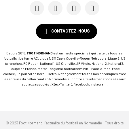
SM Caen : Julien Meilhac quitte la direction de...
CONTACTEZ-NOUS
Depuis 2018,
FOOT NORMAND
est un média spécialisé qui traite de tous les
footballs : Le Havre AC, Ligue 1, SM Caen, Quevilly-Rouen Métropole, Ligue 2, US
Avranches, FC Rouen, National 1, US Granville, AF Virois, National 2, National 3,
Coupe de France, football régional, football féminin... Face-à-face, Face
cachée, Le journal de bord... Retrouvez également toutes nos chroniques avec
les acteurs du ballon rond en Normandie sur notre site internet et nos réseaux
sociaux associés : X (ex-Twitter), Facebook, Instagram.
© 2023 Foot Normand, l’actualité du football en Normandie - Tous droits