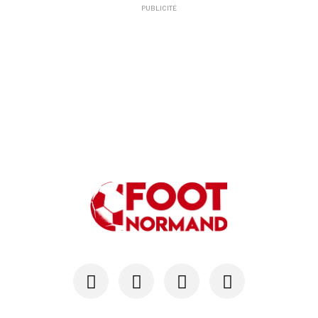
PUBLICITÉ
24/07
SM CAEN - MERCATO
Hugo Lamouliatte, Mohamed Hafid, un défenseur c...
24/07
LE HAVRE AC - MERCATO
Au HAC, un contrat « pro » pour Georges Gomis, ...
23/07
LE HAVRE AC
Pour le HAC, une préparation (en grande partie)...
19/07
SM CAEN - MERCATO
Avec Mohamed Hafid, Malherbe veut frapper un gr...
15/07
SM CAEN - FORMATION
SM Caen : Julien Meilhac quitte la direction de...