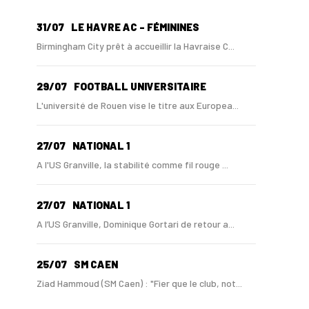
31/07
LE HAVRE AC - FÉMININES
Birmingham City prêt à accueillir la Havraise C...
29/07
FOOTBALL UNIVERSITAIRE
L'université de Rouen vise le titre aux Europea...
27/07
NATIONAL 1
A l'US Granville, la stabilité comme fil rouge ...
27/07
NATIONAL 1
A l’US Granville, Dominique Gortari de retour a...
25/07
SM CAEN
Ziad Hammoud (SM Caen) : "Fier que le club, not...