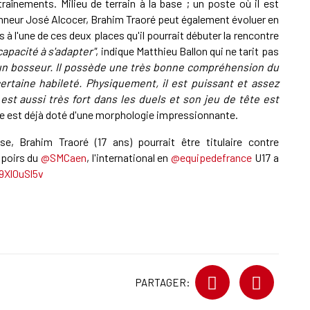
aînements. Milieu de terrain à la base ; un poste où il est
ionneur José Alcocer, Brahim Traoré peut également évoluer en
s à l'une de ces deux places qu'il pourrait débuter la rencontre
capacité à s'adapter"
, indique Matthieu Ballon qui ne tarit pas
t un bosseur. Il possède une très bonne compréhension du
ertaine habileté. Physiquement, il est puissant et assez
est aussi très fort dans les duels et son jeu de tête est
gine est déjà doté d'une morphologie impressionnante.
, Brahim Traoré (17 ans) pourrait être titulaire contre
spoirs du
@SMCaen
, l'international en
@equipedefrance
U17 a
9Xl0uSl5v
PARTAGER: