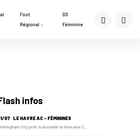
al
Foot
D3
Régional
Féminine
Flash infos
1/07
LE HAVRE AC - FÉMININES
irmingham City prêt à accueillir la Havraise C...