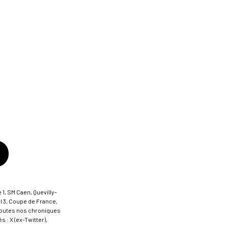
 1, SM Caen, Quevilly-
al 3, Coupe de France,
t toutes nos chroniques
 : X (ex-Twitter),