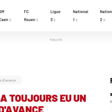
SM
FC
Ligue
National
Nation
Caen
Rouen
3
1
2
PUBLICITÉ
s d’avance
A TOUJOURS EU UN
3
B
D'AVANCE