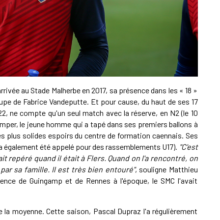
A
P
1
rrivée au Stade Malherbe en 2017, sa présence dans les « 18 »
A
oupe de Fabrice Vandeputte. Et pour cause, du haut de ses 17
22, ne compte qu'un seul match avec la réserve, en N2 (le 10
romper, le jeune homme qui a tapé dans ses premiers ballons à
1
 plus solides espoirs du centre de formation caennais. Ses
S
il a également été appelé pour des rassemblements U17).
"C'est
ait repéré quand il était à Flers. Quand on l'a rencontré, on
par sa famille. Il est très bien entouré"
, souligne Matthieu
rence de Guingamp et de Rennes à l'époque, le SMC l'avait
ue la moyenne. Cette saison, Pascal Dupraz l'a régulièrement