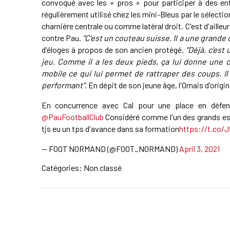
convoqué avec les « pros » pour participer à des entr
régulièrement utilisé chez les mini-Bleus par le sélect
charnière centrale ou comme latéral droit. C'est d'ailleur
contre Pau.
"C'est un couteau suisse. Il a une grande 
d'éloges à propos de son ancien protégé.
"Déjà, c'es
jeu. Comme il a les deux pieds, ça lui donne une c
mobile ce qui lui permet de rattraper des coups. Il 
performant"
. En dépit de son jeune âge, l'Ornais d'ori
En concurrence avec Cal pour une place en défense
@PauFootballClub
Considéré comme l'un des grands e
tjs eu un tps d'avance dans sa formation
https://t.co/J
— FOOT NORMAND (@FOOT_NORMAND)
April 3, 2021
Catégories: Non classé