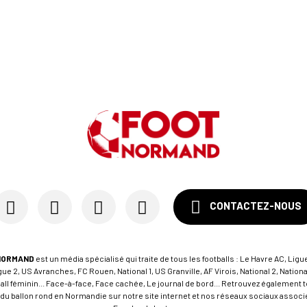
CONTACTEZ-NOUS
NORMAND
est un média spécialisé qui traite de tous les footballs : Le Havre AC, Ligue
e 2, US Avranches, FC Rouen, National 1, US Granville, AF Virois, National 2, Nation
tball féminin... Face-à-face, Face cachée, Le journal de bord... Retrouvez égalemen
du ballon rond en Normandie sur notre site internet et nos réseaux sociaux associés