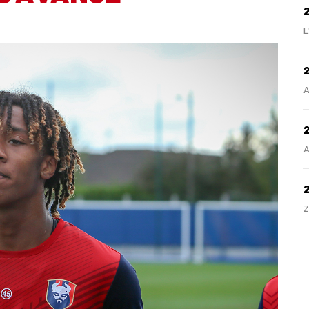
L
2
A
2
A
Z
H