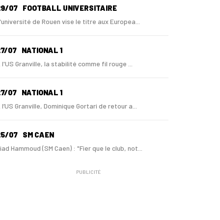
29/07
FOOTBALL UNIVERSITAIRE
'université de Rouen vise le titre aux Europea...
7/07
NATIONAL 1
 l'US Granville, la stabilité comme fil rouge ...
7/07
NATIONAL 1
 l’US Granville, Dominique Gortari de retour a...
25/07
SM CAEN
iad Hammoud (SM Caen) : "Fier que le club, not...
PUBLICITÉ
24/07
SM CAEN - MERCATO
ugo Lamouliatte, Mohamed Hafid, un défenseur c...
24/07
LE HAVRE AC - MERCATO