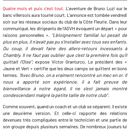
Quatre mois et puis c'est tout.
L'aventure de Bruno Luzi sur le
banc villersois aura tourné court. L'annonce est tombée vendredi
soir sur les réseaux sociaux du club de la Côte Fleurie. Dans leur
communiqué, les dirigeants de l'ASVH évoquent un départ « pour
raisons personnelles ».
"L'éloignement familial lui pesait de
plus en plus, il n'avait pas pu s'installer avec tous ses enfants.
Du coup, il devait faire des allers-retours incessants à
Chambly. Il ne faut pas oublier que c'est la première fois qu'il
quittait l'Oise"
, expose Victor Granturco. Le président des «
Jaune et Vert » certifie que les deux camps se quittent en bons
termes.
"Avec Bruno, on a vraiment rencontré un mec en or. Il
nous a apporté son expérience, il a fait preuve de
bienveillance à notre égard, il ne s'est jamais montré
condescendant malgré la petite taille de notre club"
.
Comme souvent, quand un coach et un club se séparent, il existe
une deuxième version. Et celle-ci rapporte des relations
devenues très compliquées entre le technicien et une partie de
son groupe depuis plusieurs semaines. De nombreux joueurs lui