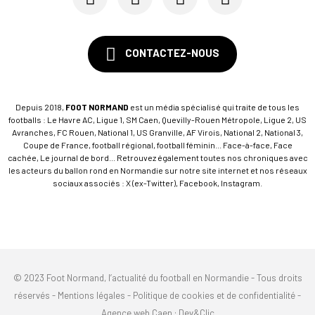
CONTACTEZ-NOUS
Depuis 2018,
FOOT NORMAND
est un média spécialisé qui traite de tous les
footballs : Le Havre AC, Ligue 1, SM Caen, Quevilly-Rouen Métropole, Ligue 2, US
Avranches, FC Rouen, National 1, US Granville, AF Virois, National 2, National 3,
Coupe de France, football régional, football féminin... Face-à-face, Face
cachée, Le journal de bord... Retrouvez également toutes nos chroniques avec
les acteurs du ballon rond en Normandie sur notre site internet et nos réseaux
sociaux associés : X (ex-Twitter), Facebook, Instagram.
© 2023 Foot Normand, l’actualité du football en Normandie - Tous droits
réservés -
Mentions légales
-
Politique de cookies et de confidentialité
-
Agence web Caen
: Dev&Clic