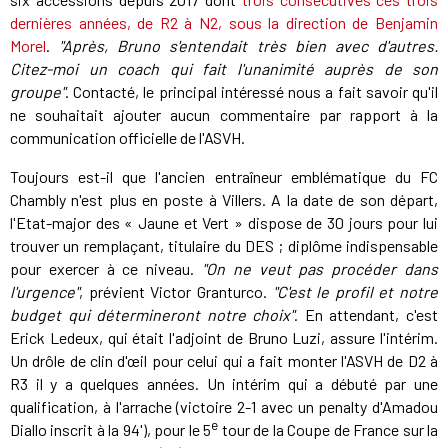
dernières années, de R2 à N2, sous la direction de Benjamin
Morel
.
"Après, Bruno s'entendait très bien avec d'autres.
Citez-moi un coach qui fait l'unanimité auprès de son
groupe"
. Contacté, le principal intéressé nous a fait savoir qu'il
ne souhaitait ajouter aucun commentaire par rapport à la
communication officielle de l'ASVH.
Toujours est-il que l'ancien entraîneur emblématique du FC
Chambly n'est plus en poste à Villers. A la date de son départ,
l'Etat-major des « Jaune et Vert » dispose de 30 jours pour lui
trouver un remplaçant, titulaire du DES ; diplôme indispensable
pour exercer à ce niveau.
"On ne veut pas procéder dans
l'urgence"
, prévient Victor Granturco.
"C'est le profil et notre
budget qui détermineront notre choix"
. En attendant, c'est
Erick Ledeux, qui était l'adjoint de Bruno Luzi, assure l'intérim.
Un drôle de clin d'œil pour celui qui a fait monter l'ASVH de D2 à
R3 il y a quelques années. Un intérim qui a débuté par une
qualification, à l'arrache (victoire 2-1 avec un penalty d'Amadou
e
Diallo inscrit à la 94'), pour le 5
tour de la Coupe de France sur la