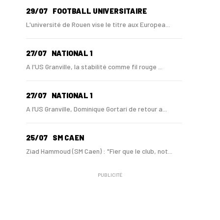
29/07
FOOTBALL UNIVERSITAIRE
L'université de Rouen vise le titre aux Europea...
27/07
NATIONAL 1
A l'US Granville, la stabilité comme fil rouge ...
27/07
NATIONAL 1
A l’US Granville, Dominique Gortari de retour a...
25/07
SM CAEN
Ziad Hammoud (SM Caen) : "Fier que le club, not...
PUBLICITÉ
24/07
SM CAEN - MERCATO
Hugo Lamouliatte, Mohamed Hafid, un défenseur c...