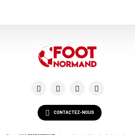
24/07
LE HAVRE AC - MERCATO
Au HAC, un contrat « pro » pour Georges Gomis, ...
23/07
LE HAVRE AC
Pour le HAC, une préparation (en grande partie)...
19/07
SM CAEN - MERCATO
Avec Mohamed Hafid, Malherbe veut frapper un gr...
15/07
SM CAEN - FORMATION
SM Caen : Julien Meilhac quitte la direction de...
CONTACTEZ-NOUS