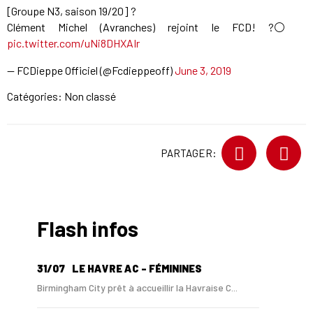
[Groupe N3, saison 19/20] ?
Clément Michel (Avranches) rejoint le FCD! ?⚪️
pic.twitter.com/uNi8DHXAIr
— FCDieppe Officiel (@Fcdieppeoff)
June 3, 2019
Catégories: Non classé
PARTAGER:
Flash infos
31/07
LE HAVRE AC - FÉMININES
Birmingham City prêt à accueillir la Havraise C...