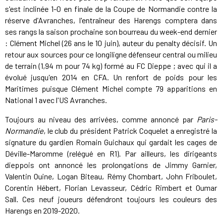
s'est inclinée 1-0 en finale de la Coupe de Normandie contre la
réserve d'Avranches, l'entraîneur des Harengs comptera dans
ses rangs la saison prochaine son bourreau du week-end dernier
: Clément Michel (26 ans le 10 juin), auteur du penalty décisif. Un
retour aux sources pour ce longiligne défenseur central ou milieu
de terrain (1,94 m pour 74 kg) formé au FC Dieppe ; avec qui il a
évolué jusqu'en 2014 en CFA. Un renfort de poids pour les
Maritimes puisque Clément Michel compte 79 apparitions en
National 1 avec l'US Avranches.
Toujours au niveau des arrivées, comme annoncé par
Paris-
Normandie
, le club du président Patrick Coquelet a enregistré la
signature du gardien Romain Guichaux qui gardait les cages de
Déville-Maromme (relégué en R1). Par ailleurs, les dirigeants
dieppois ont annoncé les prolongations de Jimmy Garnier,
Valentin Ouine, Logan Biteau, Rémy Chombart, John Friboulet,
Corentin Hébert, Florian Levasseur, Cédric Rimbert et Oumar
Sall. Ces neuf joueurs défendront toujours les couleurs des
Harengs en 2019-2020.