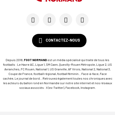
15/07
SM CAEN - FORMATION
SM Caen : Julien Meilhac quitte la direction de...
CONTACTEZ-NOUS
Depuis 2018,
FOOT NORMAND
est un média spécialisé qui traite de tous les
footballs : Le Havre AC, Ligue 1, SM Caen, Quevilly-Rouen Métropole, Ligue 2, US
Avranches, FC Rouen, National 1, US Granville, AF Virois, National 2, National 3,
Coupe de France, football régional, football féminin... Face-à-face, Face
cachée, Le journal de bord... Retrouvez également toutes nos chroniques avec
les acteurs du ballon rond en Normandie sur notre site internet et nos réseaux
sociaux associés : X (ex-Twitter), Facebook, Instagram.