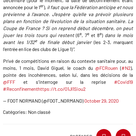
décembre
(pour le moment, la date de déconfinement étant
er
annoncée pour le 1
)
, il faut que la Fédération anticipe et nous
prévienne à l'avance. J'espère qu'elle va prévoir plusieurs
plans en fonction de l'évolution de la situation sanitaire. La
Coupe de France ? Si on reprend début décembre, on peut
e
e
e
jouer les trois tours qui restent
(6
, 7
et 8
)
dans le mois
e
avant les 1/32
de finale début janvier
(les 2-3, marquant
l'entrée en lice des clubs de Ligue 1)
"
.
Privé de compétitions en raison du contexte sanitaire pour, au
moins, 1 mois, David Giguel, le coach du
@FCRouen
(
#N2
),
pointe des incohérences, selon lui, dans les décisions de la
@FFF
et s'interroge sur la reprise
#Covid19
#Reconfinement
https://t.co/01Jl1Siou2
— FOOT NORMAND (@FOOT_NORMAND)
October 29, 2020
Catégories: Non classé