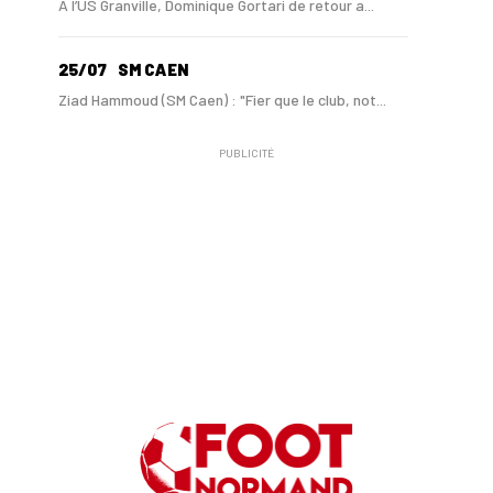
A l’US Granville, Dominique Gortari de retour a...
25/07
SM CAEN
Ziad Hammoud (SM Caen) : "Fier que le club, not...
PUBLICITÉ
24/07
SM CAEN - MERCATO
Hugo Lamouliatte, Mohamed Hafid, un défenseur c...
24/07
LE HAVRE AC - MERCATO
Au HAC, un contrat « pro » pour Georges Gomis, ...
23/07
LE HAVRE AC
Pour le HAC, une préparation (en grande partie)...
19/07
SM CAEN - MERCATO
Avec Mohamed Hafid, Malherbe veut frapper un gr...