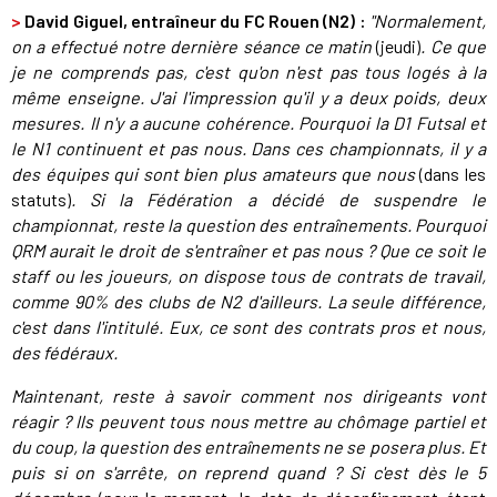
>
David Giguel, entraîneur du FC Rouen (N2) :
"Normalement,
on a effectué notre dernière séance ce matin
(jeudi)
. Ce que
je ne comprends pas, c'est qu'on n'est pas tous logés à la
même enseigne. J'ai l'impression qu'il y a deux poids, deux
mesures. Il n'y a aucune cohérence. Pourquoi la D1 Futsal et
le N1 continuent et pas nous. Dans ces championnats, il y a
des équipes qui sont bien plus amateurs que nous
(dans les
statuts)
. Si la Fédération a décidé de suspendre le
championnat, reste la question des entraînements. Pourquoi
QRM aurait le droit de s'entraîner et pas nous ? Que ce soit le
staff ou les joueurs, on dispose tous de contrats de travail,
comme 90% des clubs de N2 d'ailleurs. La seule différence,
c'est dans l'intitulé. Eux, ce sont des contrats pros et nous,
des fédéraux.
Maintenant, reste à savoir comment nos dirigeants vont
réagir ? Ils peuvent tous nous mettre au chômage partiel et
du coup, la question des entraînements ne se posera plus. Et
puis si on s'arrête, on reprend quand ? Si c'est dès le 5