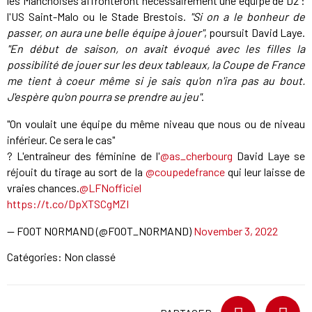
les Manchoises affronteront nécessairement une équipe de D2 :
l'US Saint-Malo ou le Stade Brestois.
"Si on a le bonheur de
passer, on aura une belle équipe à jouer"
, poursuit David Laye.
"En début de saison, on avait évoqué avec les filles la
possibilité de jouer sur les deux tableaux, la Coupe de France
me tient à coeur même si je sais qu'on n'ira pas au bout.
J'espère qu'on pourra se prendre au jeu"
.
"On voulait une équipe du même niveau que nous ou de niveau
inférieur. Ce sera le cas"
?️ L'entraîneur des féminine de l'
@as_cherbourg
David Laye se
réjouit du tirage au sort de la
@coupedefrance
qui leur laisse de
vraies chances.
@LFNofficiel
https://t.co/DpXTSCgMZI
— FOOT NORMAND (@FOOT_NORMAND)
November 3, 2022
Catégories: Non classé