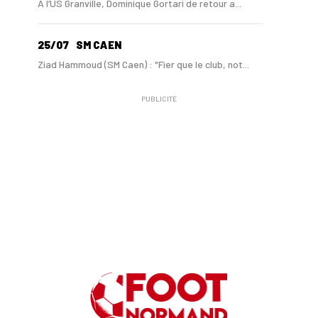
A l’US Granville, Dominique Gortari de retour a...
25/07
SM CAEN
Ziad Hammoud (SM Caen) : "Fier que le club, not...
PUBLICITÉ
24/07
SM CAEN - MERCATO
Hugo Lamouliatte, Mohamed Hafid, un défenseur c...
24/07
LE HAVRE AC - MERCATO
Au HAC, un contrat « pro » pour Georges Gomis, ...
23/07
LE HAVRE AC
Pour le HAC, une préparation (en grande partie)...
19/07
SM CAEN - MERCATO
Avec Mohamed Hafid, Malherbe veut frapper un gr...