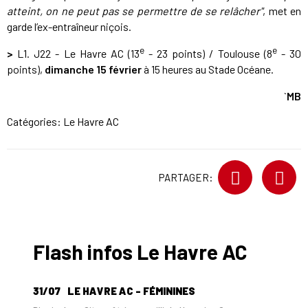
atteint, on ne peut pas se permettre de se relâcher"
, met en
garde l’ex-entraîneur niçois.
e
e
>
L1. J22 - Le Havre AC (13
- 23 points) / Toulouse (8
- 30
points),
dimanche 15 février
à 15 heures au Stade Océane.
`MB
Catégories:
Le Havre AC
PARTAGER:
Flash infos Le Havre AC
31/07
LE HAVRE AC - FÉMININES