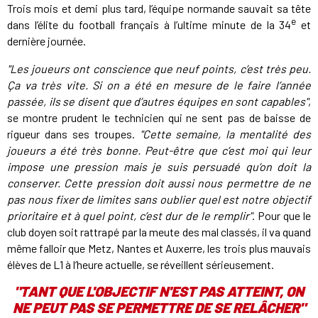
Trois mois et demi plus tard, l’équipe normande sauvait sa tête
e
dans l’élite du football français à l’ultime minute de la 34
et
dernière journée.
"Les joueurs ont conscience que neuf points, c’est très peu.
Ça va très vite. Si on a été en mesure de le faire l’année
passée, ils se disent que d’autres équipes en sont capables"
,
se montre prudent le technicien qui ne sent pas de baisse de
rigueur dans ses troupes.
"Cette semaine, la mentalité des
joueurs a été très bonne. Peut-être que c’est moi qui leur
impose une pression mais je suis persuadé qu’on doit la
conserver. Cette pression doit aussi nous permettre de ne
pas nous fixer de limites sans oublier quel est notre objectif
prioritaire et à quel point, c’est dur de le remplir"
. Pour que le
club doyen soit rattrapé par la meute des mal classés, il va quand
même falloir que Metz, Nantes et Auxerre, les trois plus mauvais
élèves de L1 à l’heure actuelle, se réveillent sérieusement.
"TANT QUE L'OBJECTIF N'EST PAS ATTEINT, ON
NE PEUT PAS SE PERMETTRE DE SE RELÂCHER"