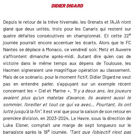
DIDIER DIGARD
Depuis le retour de la trêve hivernale, les Grenats et l’AJA n’ont
glané que deux unités, trois pour les Canaris qui restent sur
e
quatre défaites consécutives en championnat. Et cette 22
journée pourrait encore accentuer les écarts. Alors que le FC
Nantes se déplace à Monaco, ce vendredi soir, Metz et Auxerre
s’affrontent dimanche après-midi. Autant dire qu’en cas de
victoire dans le même temps aux dépens de Toulouse, les
Hacmen signeraient une magnifique opération au classement.
Mais de ce scénario, pour le moment fictif, Didier Digard ne veut
pas en entendre parler, s’appuyant sur un exemple récent
concernant les « Ciel et Marine ».
"Il y a deux ans, les joueurs
avaient plus qu’un matelas d’avance, ils avaient aussi le
sommier, l’oreiller et tout ce qui va avec… Pourtant, ils ont
lutté jusqu’à la fin"
. Il est vrai que pour la saison de son retour en
première division, en 2023-2024, Le Havre, sous la direction de
Luka Elsner, comptait une marge de sept longueurs sur le
e
barragiste après la 19
journée.
"Tant que l’objectif n’est pas