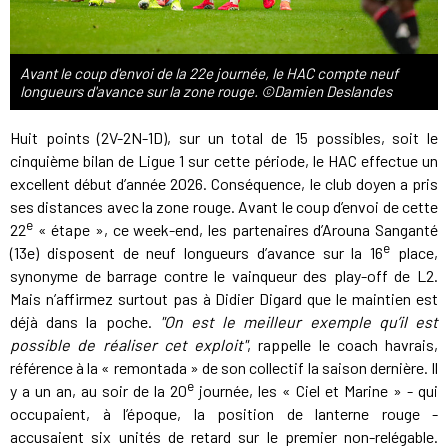
Avant le coup d'envoi de la 22e journée, le HAC compte neuf
longueurs d'avance sur la zone rouge. ©Damien Deslandes
Huit points (2V-2N-1D), sur un total de 15 possibles, soit le
cinquième bilan de Ligue 1 sur cette période, le HAC effectue un
excellent début d’année 2026. Conséquence, le club doyen a pris
ses distances avec la zone rouge. Avant le coup d’envoi de cette
e
22
« étape », ce week-end, les partenaires d’Arouna Sanganté
e
(13e) disposent de neuf longueurs d’avance sur la 16
place,
synonyme de barrage contre le vainqueur des play-off de L2.
Mais n’affirmez surtout pas à Didier Digard que le maintien est
déjà dans la poche.
"On est le meilleur exemple qu’il est
possible de réaliser cet exploit"
, rappelle le coach havrais,
référence à la « remontada » de son collectif la saison dernière. Il
e
y a un an, au soir de la 20
journée, les « Ciel et Marine » - qui
occupaient, à l’époque, la position de lanterne rouge -
accusaient six unités de retard sur le premier non-relégable.