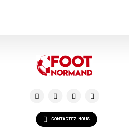
21/05
LE HAVRE AC
Au HAC, Blue Crow contribue à hauteur de 18 M€ ...
11/05
LIGUE 1
Le HAC maintenu en Ligue 1 si...
07/05
LE HAVRE AC
Emmy Lefèvre et Thomas Rousseau, les « Bézots »...
03/05
LIGUE 1
Après Marseille, les trois scénarios qui mainti...
CONTACTEZ-NOUS