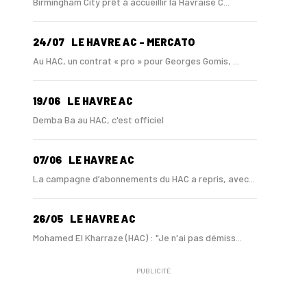
Birmingham City prêt à accueillir la Havraise C...
24/07
LE HAVRE AC - MERCATO
Au HAC, un contrat « pro » pour Georges Gomis, ...
19/06
LE HAVRE AC
Demba Ba au HAC, c'est officiel
07/06
LE HAVRE AC
La campagne d’abonnements du HAC a repris, avec...
26/05
LE HAVRE AC
Mohamed El Kharraze (HAC) : "Je n'ai pas démiss...
PUBLICITÉ
21/05
LE HAVRE AC
Au HAC, Mohamed El Kharraze va également démiss...