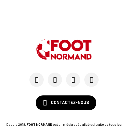
Au HAC, un contrat « pro » pour Georges Gomis, ...
23/07
LE HAVRE AC
Pour le HAC, une préparation (en grande partie)...
19/07
SM CAEN - MERCATO
Avec Mohamed Hafid, Malherbe veut frapper un gr...
15/07
SM CAEN - FORMATION
SM Caen : Julien Meilhac quitte la direction de...
CONTACTEZ-NOUS
Depuis 2018,
FOOT NORMAND
est un média spécialisé qui traite de tous les