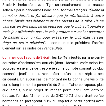
Stade Malherbe s'est vu infliger un encadrement de sa masse
salariale par le gendarme financier du football français.
"Quand la
semaine dernière, j'ai déclaré que je m'attendais à autre
chose, j'avais des éléments et des raisons de le faire. Je ne
vais pas en dire plus. Je ne veux pas que le club soit pénalisé
mais je n'affabulais pas. Je vais prendre sur moi et accepter
de passer pour un c... pour préserver le club mais je suis
déçu de cette décision"
, a commenté le président Fabrice
Clément sur les ondes de
France Bleu
.
Comme nous l'avons déjà écrit
, les 1,5 M€ injectés par une demi-
douzaine d'actionnaires actuels (dont l'identité varie selon les
sources) en avance de trésorerie sur le compte courant du club
caennais, jeudi dernier, n'ont offert qu'un simple répit à ses
dirigeants. En aucun cas, ce montant ne lui donne une visibilité
sur le long terme. La pérennité du Stade Malherbe repose, plus
que jamais, sur le projet de reprise porté par Pierre-Antoine
Capton, l'un des 13 membres du SMC 10 (13 chefs d'entreprise
normands se partageant 80% du capital à parts égales) avec