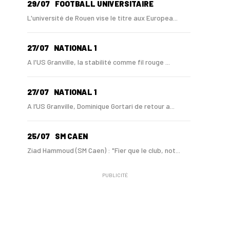
29/07
FOOTBALL UNIVERSITAIRE
L'université de Rouen vise le titre aux Europea...
27/07
NATIONAL 1
A l'US Granville, la stabilité comme fil rouge ...
27/07
NATIONAL 1
A l’US Granville, Dominique Gortari de retour a...
25/07
SM CAEN
Ziad Hammoud (SM Caen) : "Fier que le club, not...
PUBLICITÉ
24/07
SM CAEN - MERCATO
Hugo Lamouliatte, Mohamed Hafid, un défenseur c...
24/07
LE HAVRE AC - MERCATO