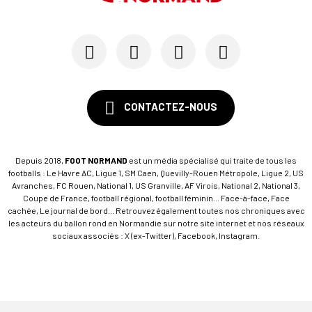
15/07
SM CAEN - FORMATION
SM Caen : Julien Meilhac quitte la direction de...
CONTACTEZ-NOUS
Depuis 2018,
FOOT NORMAND
est un média spécialisé qui traite de tous les
footballs : Le Havre AC, Ligue 1, SM Caen, Quevilly-Rouen Métropole, Ligue 2, US
Avranches, FC Rouen, National 1, US Granville, AF Virois, National 2, National 3,
Coupe de France, football régional, football féminin... Face-à-face, Face
cachée, Le journal de bord... Retrouvez également toutes nos chroniques avec
les acteurs du ballon rond en Normandie sur notre site internet et nos réseaux
sociaux associés : X (ex-Twitter), Facebook, Instagram.