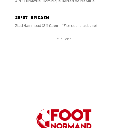
A l’US Granville, Dominique Gortari de retour a...
25/07
SM CAEN
Ziad Hammoud (SM Caen) : "Fier que le club, not...
PUBLICITÉ
24/07
SM CAEN - MERCATO
Hugo Lamouliatte, Mohamed Hafid, un défenseur c...
24/07
LE HAVRE AC - MERCATO
Au HAC, un contrat « pro » pour Georges Gomis, ...
23/07
LE HAVRE AC
Pour le HAC, une préparation (en grande partie)...
19/07
SM CAEN - MERCATO
Avec Mohamed Hafid, Malherbe veut frapper un gr...