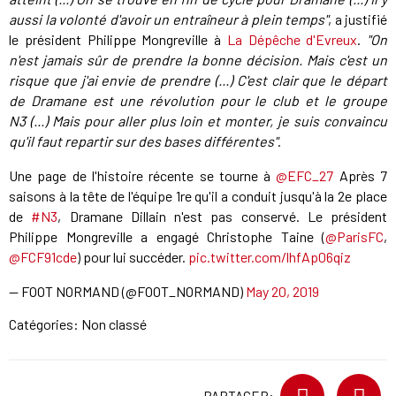
aussi la volonté d'avoir un entraîneur à plein temps"
, a justifié
le président Philippe Mongreville à
La Dépêche d'Evreux
.
"On
n'est jamais sûr de prendre la bonne décision. Mais c'est un
risque que j'ai envie de prendre (...) C'est clair que le départ
de Dramane est une révolution pour le club et le groupe
N3 (...) Mais pour aller plus loin et monter, je suis convaincu
qu'il faut repartir sur des bases différentes"
.
Une page de l'histoire récente se tourne à
@EFC_27
Après 7
saisons à la tête de l'équipe 1re qu'il a conduit jusqu'à la 2e place
de
#N3
, Dramane Dillain n'est pas conservé. Le président
Philippe Mongreville a engagé Christophe Taine (
@ParisFC
,
@FCF91cde
) pour lui succéder.
pic.twitter.com/lhfAp06qiz
— FOOT NORMAND (@FOOT_NORMAND)
May 20, 2019
Catégories: Non classé