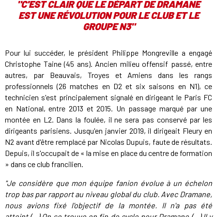
"C'EST CLAIR QUE LE DÉPART DE DRAMANE
EST UNE RÉVOLUTION POUR LE CLUB ET LE
GROUPE N3"
Pour lui succéder, le président Philippe Mongreville a engagé
Christophe Taine (45 ans). Ancien milieu offensif passé, entre
autres, par Beauvais, Troyes et Amiens dans les rangs
professionnels (26 matches en D2 et six saisons en N1), ce
technicien s'est principalement signalé en dirigeant le Paris FC
en National, entre 2013 et 2015. Un passage marqué par une
montée en L2. Dans la foulée, il ne sera pas conservé par les
dirigeants parisiens. Jusqu'en janvier 2019, il dirigeait Fleury en
N2 avant d'être remplacé par Nicolas Dupuis, faute de résultats.
Depuis, il s'occupait de « la mise en place du centre de formation
» dans ce club francilien.
"Je considère que mon équipe fanion évolue à un échelon
trop bas par rapport au niveau global du club. Avec Dramane,
nous avions fixé l'objectif de la montée. Il n'a pas été
atteint (...) On se trouve en fin de cycle pour Dramane (...) Il y