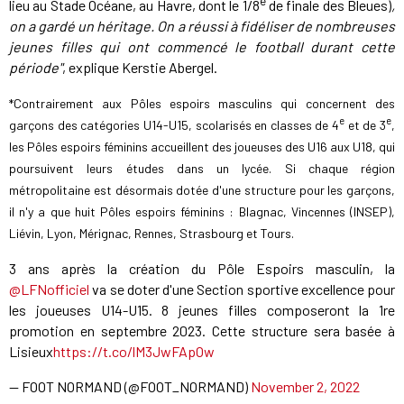
e
lieu au Stade Océane, au Havre, dont le 1/8
de finale des Bleues)
,
on a gardé un héritage. On a réussi à fidéliser de nombreuses
jeunes filles qui ont commencé le football durant cette
période"
, explique Kerstie Abergel.
*Contrairement aux Pôles espoirs masculins qui concernent des
e
e
garçons des catégories U14-U15, scolarisés en classes de 4
et de 3
,
les Pôles espoirs féminins accueillent des joueuses des U16 aux U18, qui
poursuivent leurs études dans un lycée. Si chaque région
métropolitaine est désormais dotée d'une structure pour les garçons,
il n'y a que huit Pôles espoirs féminins : Blagnac, Vincennes (INSEP),
Liévin, Lyon, Mérignac, Rennes, Strasbourg et Tours.
3 ans après la création du Pôle Espoirs masculin, la
@LFNofficiel
va se doter d'une Section sportive excellence pour
les joueuses U14-U15. 8 jeunes filles composeront la 1re
promotion en septembre 2023. Cette structure sera basée à
Lisieux
https://t.co/lM3JwFApOw
— FOOT NORMAND (@FOOT_NORMAND)
November 2, 2022