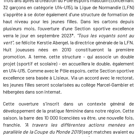
Trois ans après la création du Pôle espoirs masculin (concernant
32 garçons en catégorie U14-U15), la Ligue de Normandie (LFN)
s'apprête à se doter également d'une structure de formation de
haut niveau pour les jeunes filles. Dans les cartons depuis
plusieurs mois, l'ouverture d'une Section sportive excellence
verra le jour en septembre 2023*.
"Tous les voyants sont au
vert"
, se félicite Kerstie Abergel, la directrice générale de la LFN.
Huit joueuses nées en 2010 constitueront la première
promotion. A terme, cette structure - qui associe un double
projet (sportif et scolaire) - en accueillera le double, également
en U14-U15. Comme avec le Pôle espoirs, cette Section sportive
excellence sera basée à Lisieux. Via un accord avec le rectorat,
les jeunes filles seront scolarisées au collège Marcel-Gambier et
hébergées dans son internat.
Cette ouverture s'inscrit dans un contexte général de
développement de la pratique féminine dans notre région. Cette
saison, la barre des 10 000 licenciées va être, une nouvelle fois,
franchie.
"A travers les différentes actions menées en
parallèle de la Coupe du Monde 2019
(sept matches avaient eu