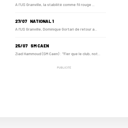
A l'US Granville, la stabilité comme fil rouge ...
27/07
NATIONAL 1
A l’US Granville, Dominique Gortari de retour a...
25/07
SM CAEN
Ziad Hammoud (SM Caen) : "Fier que le club, not...
PUBLICITÉ
24/07
SM CAEN - MERCATO
Hugo Lamouliatte, Mohamed Hafid, un défenseur c...
24/07
LE HAVRE AC - MERCATO
Au HAC, un contrat « pro » pour Georges Gomis, ...
23/07
LE HAVRE AC
Pour le HAC, une préparation (en grande partie)...