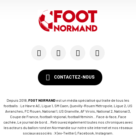
19/07
SM CAEN - MERCATO
Avec Mohamed Hafid, Malherbe veut frapper un gr...
15/07
SM CAEN - FORMATION
SM Caen : Julien Meilhac quitte la direction de...
CONTACTEZ-NOUS
Depuis 2018,
FOOT NORMAND
est un média spécialisé qui traite de tous les
footballs : Le Havre AC, Ligue 1, SM Caen, Quevilly-Rouen Métropole, Ligue 2, US
Avranches, FC Rouen, National 1, US Granville, AF Virois, National 2, National 3,
Coupe de France, football régional, football féminin... Face-à-face, Face
cachée, Le journal de bord... Retrouvez également toutes nos chroniques avec
les acteurs du ballon rond en Normandie sur notre site internet et nos réseaux
sociaux associés : X (ex-Twitter), Facebook, Instagram.