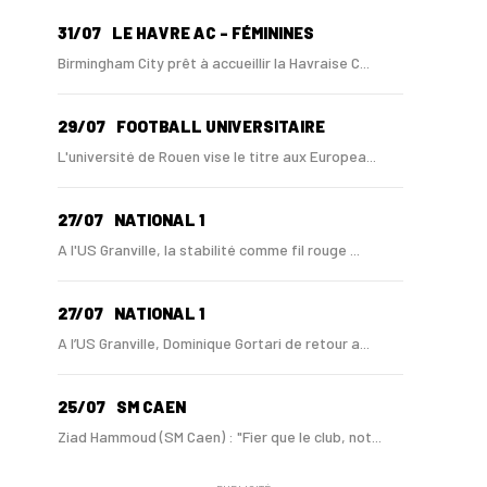
31/07
LE HAVRE AC - FÉMININES
Birmingham City prêt à accueillir la Havraise C...
29/07
FOOTBALL UNIVERSITAIRE
L'université de Rouen vise le titre aux Europea...
27/07
NATIONAL 1
A l'US Granville, la stabilité comme fil rouge ...
27/07
NATIONAL 1
A l’US Granville, Dominique Gortari de retour a...
25/07
SM CAEN
Ziad Hammoud (SM Caen) : "Fier que le club, not...