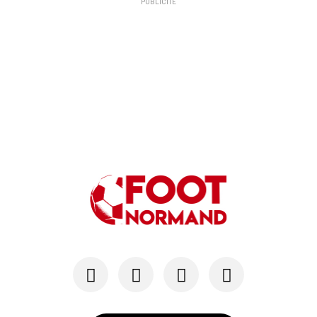
PUBLICITÉ
24/07
SM CAEN - MERCATO
Hugo Lamouliatte, Mohamed Hafid, un défenseur c...
24/07
LE HAVRE AC - MERCATO
Au HAC, un contrat « pro » pour Georges Gomis, ...
23/07
LE HAVRE AC
Pour le HAC, une préparation (en grande partie)...
19/07
SM CAEN - MERCATO
Avec Mohamed Hafid, Malherbe veut frapper un gr...
15/07
SM CAEN - FORMATION
SM Caen : Julien Meilhac quitte la direction de...