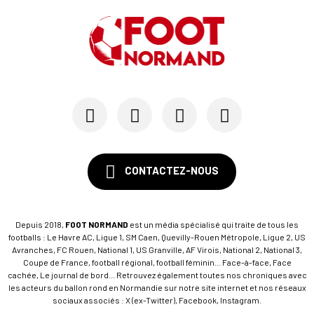
07/05
LE HAVRE AC
Emmy Lefèvre et Thomas Rousseau, les « Bézots »...
03/05
LIGUE 1
Après Marseille, les trois scénarios qui mainti...
CONTACTEZ-NOUS
Depuis 2018,
FOOT NORMAND
est un média spécialisé qui traite de tous les
footballs : Le Havre AC, Ligue 1, SM Caen, Quevilly-Rouen Métropole, Ligue 2, US
Avranches, FC Rouen, National 1, US Granville, AF Virois, National 2, National 3,
Coupe de France, football régional, football féminin... Face-à-face, Face
cachée, Le journal de bord... Retrouvez également toutes nos chroniques avec
les acteurs du ballon rond en Normandie sur notre site internet et nos réseaux
sociaux associés : X (ex-Twitter), Facebook, Instagram.