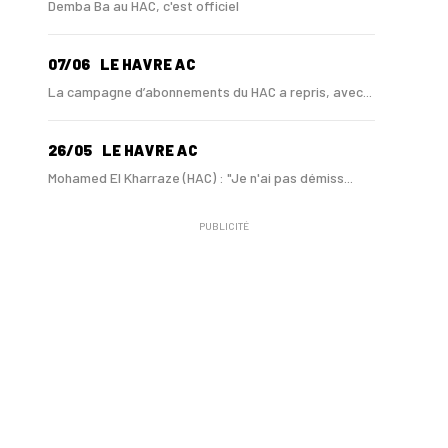
Demba Ba au HAC, c'est officiel
07/06
LE HAVRE AC
La campagne d’abonnements du HAC a repris, avec...
26/05
LE HAVRE AC
Mohamed El Kharraze (HAC) : "Je n'ai pas démiss...
PUBLICITÉ
21/05
LE HAVRE AC
Au HAC, Mohamed El Kharraze va également démiss...
21/05
LE HAVRE AC
Au HAC, Blue Crow contribue à hauteur de 18 M€ ...
11/05
LIGUE 1
Le HAC maintenu en Ligue 1 si...