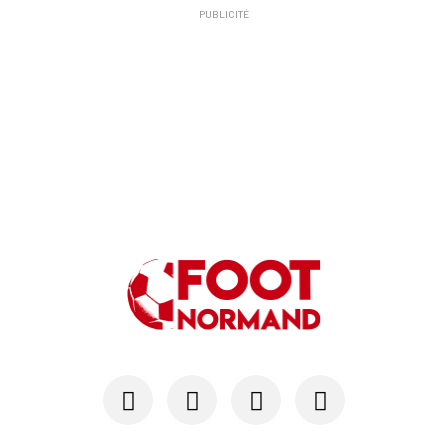
PUBLICITÉ
24/07
SM CAEN - MERCATO
Hugo Lamouliatte, Mohamed Hafid, un défenseur c...
24/07
LE HAVRE AC - MERCATO
Au HAC, un contrat « pro » pour Georges Gomis, ...
23/07
LE HAVRE AC
Pour le HAC, une préparation (en grande partie)...
19/07
SM CAEN - MERCATO
Avec Mohamed Hafid, Malherbe veut frapper un gr...
15/07
SM CAEN - FORMATION
SM Caen : Julien Meilhac quitte la direction de...