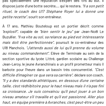
pas spécialement une réputation d'expert des tirs au but. Il
dispose juste d'une botte secrète,... qui le restera.
"Il a son petit
rituel, le coach des U17 Stéphane Royer lui a donné une
petite recette"
, sourit son entraîneur.
À 17 ans, Mathieu Bouteloup est un portier décrit comme
"explosif"
, capable de
"bien sentir le jeu"
par Jean-Noël Le
Buzullier.
"Il va vite au sol, sa relance au pied est intéressante
mais doit être perfectionnée"
, poursuit le co-entraîneur des
U18 Manchois.
"J’attends aussi de lui qu’il prenne du volume
au niveau commandement"
. Elève de Terminale au sein de la
section sportive du lycée Littré, gardien scolaire au Challenge
Jean-Leroy, le jeune Avranchinais a un profil prometteur mais il
barbote pour l'heure dans un bassin très concurrentiel.
"C'est
difficile d'imaginer ce que sera sa carrière"
, déclare son coach.
"Il y a des standards athlétiques, en dessous d’une certaine
taille, c’est rédhibitoire pour le haut niveau mais il n’a pas fini
sa croissance. Je suis convaincu qu’il peut jouer à un bon
niveau amateur s’il travaille et qu’il est passionné. Aller plus
haut, en équipe première à Avranches, c’est peut-être un peu