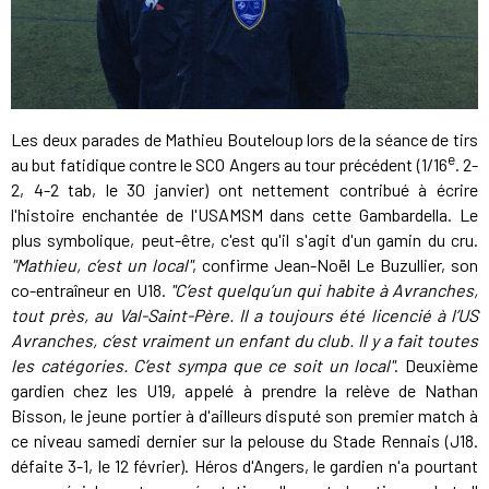
Les deux parades de Mathieu Bouteloup lors de la séance de tirs
e
au but fatidique contre le SCO Angers au tour précédent (1/16
. 2-
2, 4-2 tab, le 30 janvier) ont nettement contribué à écrire
l'histoire enchantée de l'USAMSM dans cette Gambardella. Le
plus symbolique, peut-être, c'est qu'il s'agit d'un gamin du cru.
"Mathieu, c’est un local"
, confirme Jean-Noël Le Buzullier, son
co-entraîneur en U18.
"C’est quelqu’un qui habite à Avranches,
tout près, au Val-Saint-Père. Il a toujours été licencié à l’US
Avranches, c’est vraiment un enfant du club. Il y a fait toutes
les catégories. C’est sympa que ce soit un local"
. Deuxième
gardien chez les U19, appelé à prendre la relève de Nathan
Bisson, le jeune portier à d'ailleurs disputé son premier match à
ce niveau samedi dernier sur la pelouse du Stade Rennais (J18.
défaite 3-1, le 12 février). Héros d'Angers, le gardien n'a pourtant