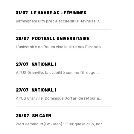
31/07
LE HAVRE AC - FÉMININES
Birmingham City prêt à accueillir la Havraise C...
29/07
FOOTBALL UNIVERSITAIRE
L'université de Rouen vise le titre aux Europea...
27/07
NATIONAL 1
A l'US Granville, la stabilité comme fil rouge ...
27/07
NATIONAL 1
A l’US Granville, Dominique Gortari de retour a...
25/07
SM CAEN
Ziad Hammoud (SM Caen) : "Fier que le club, not...