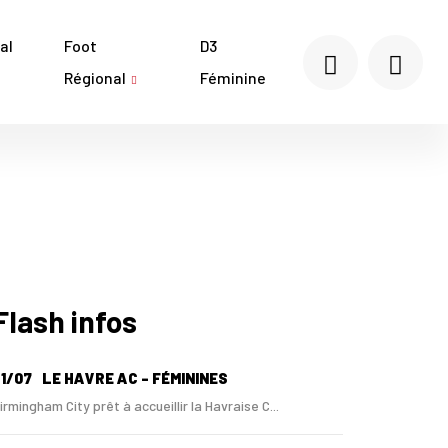
al
Foot
D3
Régional
Féminine
Flash infos
1/07
LE HAVRE AC - FÉMININES
irmingham City prêt à accueillir la Havraise C...