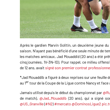
Après le gardien Marvin Golitin, un deuxième jeune du 
saison. N'ayant pas bénéficié d'une seule minute de te
les matches amicaux, Jad Mouaddid (20 ans) a été prêt
cinq journées, 1V-3N-1D). Pour rappel, ce milieu offens
de 12 ans, avait
signé son premier contrat professionnel
*Jad Mouaddib a figuré à deux reprises sur une feuille d
er
au 1
tour de la Coupe de la Ligue contre Nancy et face
Jamais utilisé depuis le début du championnat par
@Ru
de match),
@Jad_Mouaddib
(20 ans), qui a signé son
@US_Granville
(
#N2
)
#mercato
@DominosLigue2
pic.