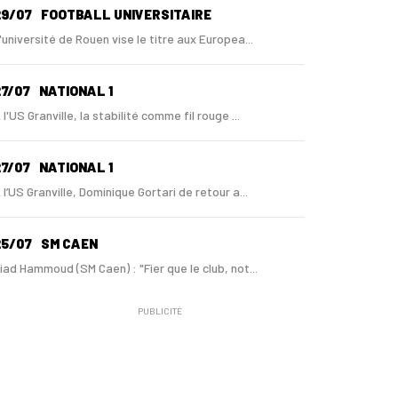
29/07
FOOTBALL UNIVERSITAIRE
'université de Rouen vise le titre aux Europea...
7/07
NATIONAL 1
 l'US Granville, la stabilité comme fil rouge ...
7/07
NATIONAL 1
 l’US Granville, Dominique Gortari de retour a...
25/07
SM CAEN
iad Hammoud (SM Caen) : "Fier que le club, not...
PUBLICITÉ
24/07
SM CAEN - MERCATO
ugo Lamouliatte, Mohamed Hafid, un défenseur c...
24/07
LE HAVRE AC - MERCATO