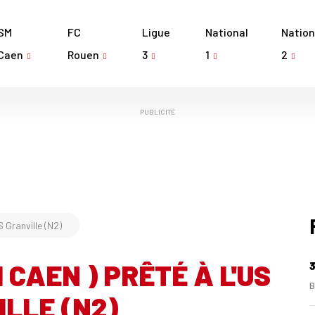
SM
FC
Ligue
National
Nation
Caen
Rouen
3
1
2
PUBLICITÉ
 Granville (N2)
CAEN ) PRÊTÉ À L'US
3
B
LLE (N2)