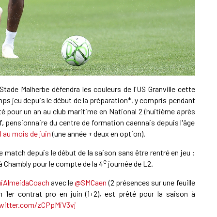
A
P
1
Stade Malherbe défendra les couleurs de l'US Granville cette
A
mps jeu depuis le début de la préparation*, y compris pendant
é pour un an au club maritime en National 2 (huitième après
if, pensionnaire du centre de formation caennais depuis l'âge
1
 au mois de juin
(une année + deux en option).
S
e match depuis le début de la saison sans être rentré en jeu :
e
 à Chambly pour le compte de la 4
journée de L2.
iAlmeidaCoach
avec le
@SMCaen
(2 présences sur une feuille
 1er contrat pro en juin (1+2), est prêté pour la saison à
twitter.com/zCPpMiV3vj