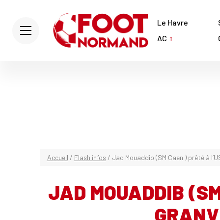
Le Havre
AC
Accueil
/
Flash infos
/
Jad Mouaddib (SM Caen ) prêté à l’US
JAD MOUADDIB (SM 
GRANVI