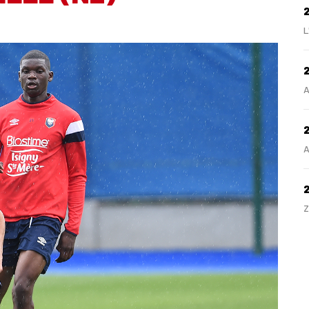
L
2
A
2
A
Z
H