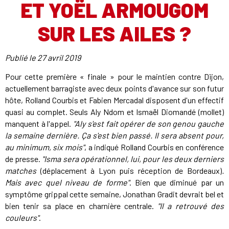
ET YOËL ARMOUGOM
SUR LES AILES ?
Publié le
27 avril 2019
Pour cette première « finale » pour le maintien contre Dijon,
actuellement barragiste avec deux points d'avance sur son futur
hôte, Rolland Courbis et Fabien Mercadal disposent d'un effectif
quasi au complet. Seuls Aly Ndom et Ismaël Diomandé (mollet)
manquent à l'appel.
"Aly s'est fait opérer de son genou gauche
la semaine dernière. Ça s'est bien passé. Il sera absent pour,
au minimum, six mois"
, a indiqué Rolland Courbis en conférence
de presse.
"Isma sera opérationnel, lui, pour les deux derniers
matches
(déplacement à Lyon puis réception de Bordeaux)
.
Mais avec quel niveau de forme"
. Bien que diminué par un
symptôme grippal cette semaine, Jonathan Gradit devrait bel et
bien tenir sa place en charnière centrale.
"Il a retrouvé des
couleurs"
.