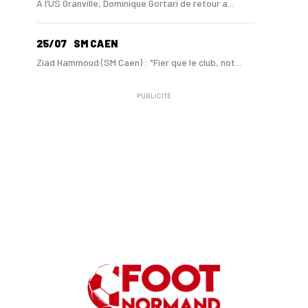
A l’US Granville, Dominique Gortari de retour a...
25/07
SM CAEN
Ziad Hammoud (SM Caen) : "Fier que le club, not...
PUBLICITÉ
24/07
SM CAEN - MERCATO
Hugo Lamouliatte, Mohamed Hafid, un défenseur c...
24/07
LE HAVRE AC - MERCATO
Au HAC, un contrat « pro » pour Georges Gomis, ...
23/07
LE HAVRE AC
Pour le HAC, une préparation (en grande partie)...
19/07
SM CAEN - MERCATO
Avec Mohamed Hafid, Malherbe veut frapper un gr...