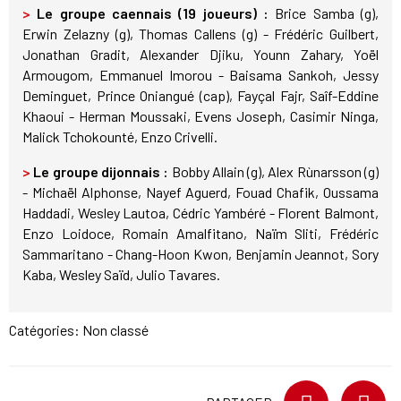
>
Le groupe caennais (19 joueurs) :
Brice Samba (g),
Erwin Zelazny (g), Thomas Callens (g) - Frédéric Guilbert,
Jonathan Gradit, Alexander Djiku, Younn Zahary, Yoël
Armougom, Emmanuel Imorou - Baisama Sankoh, Jessy
Deminguet, Prince Oniangué (cap), Fayçal Fajr, Saîf-Eddine
Khaoui - Herman Moussaki, Evens Joseph, Casimir Ninga,
Malick Tchokounté, Enzo Crivelli.
>
Le groupe dijonnais :
Bobby Allain (g), Alex Rùnarsson (g)
- Michaël Alphonse, Nayef Aguerd, Fouad Chafik, Oussama
Haddadi, Wesley Lautoa, Cédric Yambéré - Florent Balmont,
Enzo Loidoce, Romain Amalfitano, Naïm Sliti, Frédéric
Sammaritano - Chang-Hoon Kwon, Benjamin Jeannot, Sory
Kaba, Wesley Saïd, Julio Tavares.
Catégories: Non classé