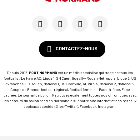
15/07
SM CAEN - FORMATION
SM Caen : Julien Meilhac quitte la direction de...
CONTACTEZ-NOUS
Depuis 2018,
FOOT NORMAND
est un média spécialisé qui traite de tous les
footballs : Le Havre AC, Ligue 1, SM Caen, Quevilly-Rouen Métropole, Ligue 2, US
Avranches, FC Rouen, National 1, US Granville, AF Virois, National 2, National 3,
Coupe de France, football régional, football féminin... Face-à-face, Face
cachée, Le journal de bord... Retrouvez également toutes nos chroniques avec
les acteurs du ballon rond en Normandie sur notre site internet et nos réseaux
sociaux associés : X (ex-Twitter), Facebook, Instagram.