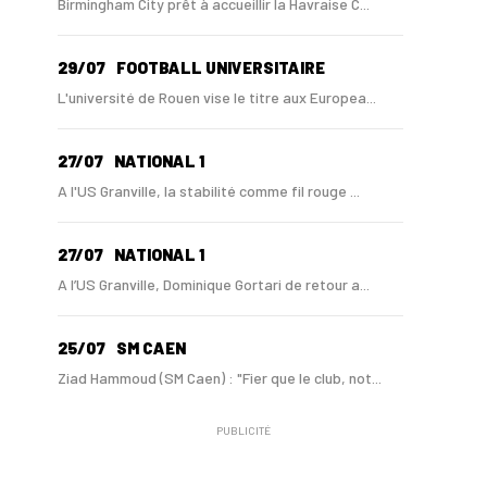
Birmingham City prêt à accueillir la Havraise C...
29/07
FOOTBALL UNIVERSITAIRE
L'université de Rouen vise le titre aux Europea...
27/07
NATIONAL 1
A l'US Granville, la stabilité comme fil rouge ...
27/07
NATIONAL 1
A l’US Granville, Dominique Gortari de retour a...
25/07
SM CAEN
Ziad Hammoud (SM Caen) : "Fier que le club, not...
PUBLICITÉ
24/07
SM CAEN - MERCATO
Hugo Lamouliatte, Mohamed Hafid, un défenseur c...