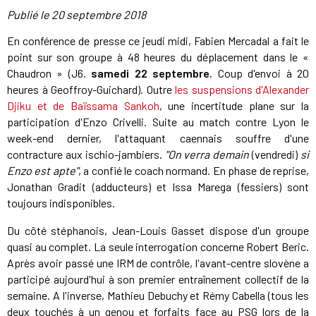
Publié le
20 septembre 2018
En conférence de presse ce jeudi midi, Fabien Mercadal a fait le
point sur son groupe à 48 heures du déplacement dans le «
Chaudron » (J6.
samedi 22 septembre
. Coup d'envoi à 20
heures à Geoffroy-Guichard). Outre
les suspensions d'Alexander
Djiku et de Baïssama Sankoh
, une incertitude plane sur la
participation d'Enzo Crivelli. Suite au match contre Lyon le
week-end dernier, l'attaquant caennais souffre d'une
contracture aux ischio-jambiers.
"On verra demain
(vendredi)
si
Enzo est apte"
, a confié le coach normand. En phase de reprise,
Jonathan Gradit (adducteurs) et Issa Marega (fessiers) sont
toujours indisponibles.
Du côté stéphanois, Jean-Louis Gasset dispose d'un groupe
quasi au complet. La seule interrogation concerne Robert Beric.
Après avoir passé une IRM de contrôle, l'avant-centre slovène a
participé aujourd'hui à son premier entraînement collectif de la
semaine. A l'inverse, Mathieu Debuchy et Rémy Cabella (tous les
deux touchés à un genou et forfaits face au PSG lors de la