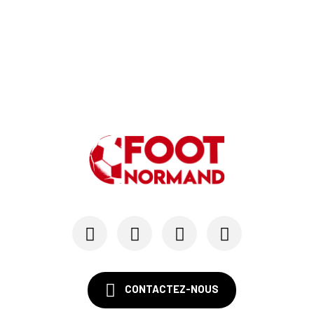
24/07
LE HAVRE AC - MERCATO
Au HAC, un contrat « pro » pour Georges Gomis, ...
23/07
LE HAVRE AC
Pour le HAC, une préparation (en grande partie)...
19/07
SM CAEN - MERCATO
Avec Mohamed Hafid, Malherbe veut frapper un gr...
15/07
SM CAEN - FORMATION
SM Caen : Julien Meilhac quitte la direction de...
CONTACTEZ-NOUS