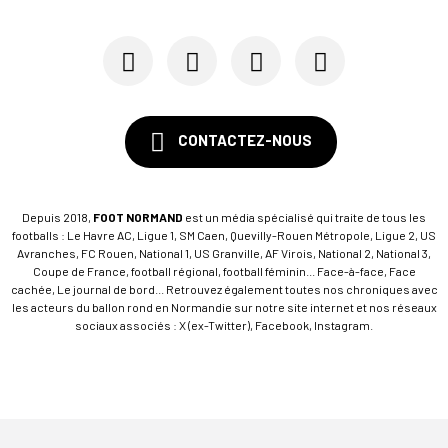
03/05
LIGUE 1
Après Marseille, les trois scénarios qui mainti...
CONTACTEZ-NOUS
Depuis 2018,
FOOT NORMAND
est un média spécialisé qui traite de tous les
footballs : Le Havre AC, Ligue 1, SM Caen, Quevilly-Rouen Métropole, Ligue 2, US
Avranches, FC Rouen, National 1, US Granville, AF Virois, National 2, National 3,
Coupe de France, football régional, football féminin... Face-à-face, Face
cachée, Le journal de bord... Retrouvez également toutes nos chroniques avec
les acteurs du ballon rond en Normandie sur notre site internet et nos réseaux
sociaux associés : X (ex-Twitter), Facebook, Instagram.