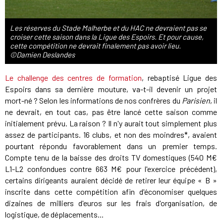
Les réserves du Stade Malherbe et du HAC ne devraient pas se
croiser cette saison dans la Ligue des Espoirs. Et pour cause,
cette compétition ne devrait finalement pas avoir lieu.
©Damien Deslandes
Le challenge des centres de formation
, rebaptisé Ligue des
Espoirs dans sa dernière mouture, va-t-il devenir un projet
mort-né ? Selon les informations de nos confrères du
Parisien
, il
ne devrait, en tout cas, pas être lancé cette saison comme
initialement prévu. La raison ? Il n'y aurait tout simplement plus
assez de participants. 16 clubs, et non des moindres*, avaient
pourtant répondu favorablement dans un premier temps.
Compte tenu de la baisse des droits TV domestiques (540 M€
L1-L2 confondues contre 663 M€ pour l'exercice précédent),
certains dirigeants auraient décidé de retirer leur équipe « B »
inscrite dans cette compétition afin d'économiser quelques
dizaines de milliers d'euros sur les frais d'organisation, de
logistique, de déplacements...