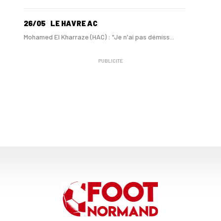
26/05
LE HAVRE AC
Mohamed El Kharraze (HAC) : "Je n'ai pas démiss...
PUBLICITÉ
21/05
LE HAVRE AC
Au HAC, Mohamed El Kharraze va également démiss...
21/05
LE HAVRE AC
Au HAC, Blue Crow contribue à hauteur de 18 M€ ...
11/05
LIGUE 1
Le HAC maintenu en Ligue 1 si...
07/05
LE HAVRE AC
Emmy Lefèvre et Thomas Rousseau, les « Bézots »...