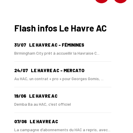
Flash infos Le Havre AC
31/07
LE HAVRE AC - FÉMININES
Birmingham City prêt à accueillir la Havraise C...
24/07
LE HAVRE AC - MERCATO
Au HAC, un contrat « pro » pour Georges Gomis, ...
19/06
LE HAVRE AC
Demba Ba au HAC, c'est officiel
07/06
LE HAVRE AC
La campagne d’abonnements du HAC a repris, avec...