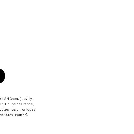
 1, SM Caen, Quevilly-
al 3, Coupe de France,
t toutes nos chroniques
 : X (ex-Twitter),