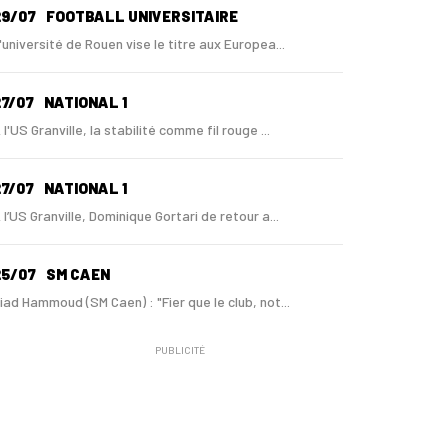
29/07
FOOTBALL UNIVERSITAIRE
'université de Rouen vise le titre aux Europea...
7/07
NATIONAL 1
 l'US Granville, la stabilité comme fil rouge ...
7/07
NATIONAL 1
 l’US Granville, Dominique Gortari de retour a...
25/07
SM CAEN
iad Hammoud (SM Caen) : "Fier que le club, not...
PUBLICITÉ
24/07
SM CAEN - MERCATO
ugo Lamouliatte, Mohamed Hafid, un défenseur c...
24/07
LE HAVRE AC - MERCATO