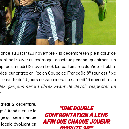
A
P
1
Monde au Qatar (20 novembre - 18 décembre) en plein cœur de
A
 2 vont se trouver au chômage technique pendant quasiment un
, ce samedi (12 novembre), les partenaires de Victor Lekhal
e
dès leur entrée en lice en Coupe de France (le 8
tour est fixé
1
ont ensuite de 13 jours de vacances, du samedi 19 novembre au
S
les garçons seront libres avant de devoir respecter un
r.
ndredi 2 décembre.
"UNE DOUBLE
e à Agadir, entre le
CONFRONTATION À LENS
age qui sera marqué
AFIN QUE CHAQUE JOUEUR
 locale évoluant en
DISPUTE 90'"