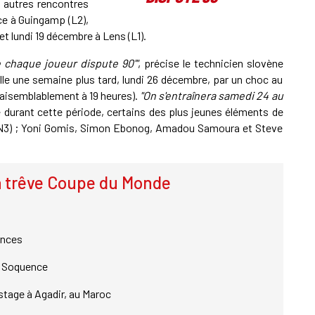
 autres rencontres
e à Guingamp (L2),
et lundi 19 décembre à Lens (L1).
 chaque joueur dispute 90'"
, précise le technicien slovène
lle une semaine plus tard, lundi 26 décembre, par un choc au
aisemblablement à 19 heures).
"On s'entraînera samedi 24 au
e durant cette période, certains des plus jeunes éléments de
rve (N3) ; Yoni Gomis, Simon Ebonog, Amadou Samoura et Steve
 trêve Coupe du Monde
nces
à Soquence
stage à Agadir, au Maroc