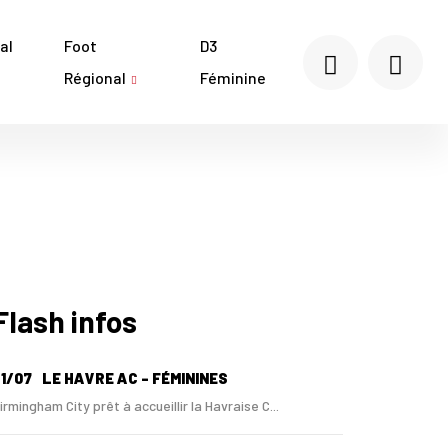
al
Foot
D3
Régional
Féminine
Flash infos
1/07
LE HAVRE AC - FÉMININES
irmingham City prêt à accueillir la Havraise C...