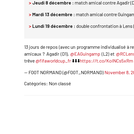
>
Jeudi 8 décembre :
match amical contre Agadir (
>
Mardi 13 décembre :
match amical contre Guingamp 
>
Lundi 19 décembre :
double confrontation à Lens (
13 jours de repos (avec un programme individualisé à r
amicaux ? Agadir (D1),
@EAGuingamp
(L2) et
@RCLen
trêve
@fifaworldcup_fr
⬇️⬇️⬇️
https://t.co/KoINCs5xRm
— FOOT NORMAND (@FOOT_NORMAND)
November 8, 2
Catégories: Non classé