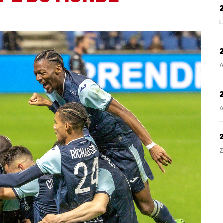
L
2
A
2
A
Z
H