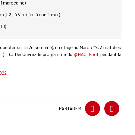
D1 marocaine)
(L2), à Vire (lieu à confirmer)
L1)
especter sur la 2e semaine), un stage au Maroc ??, 3 matches
s
(L1)... Découvrez le programme du
@HAC_Foot
pendant la
022
PARTAGER: