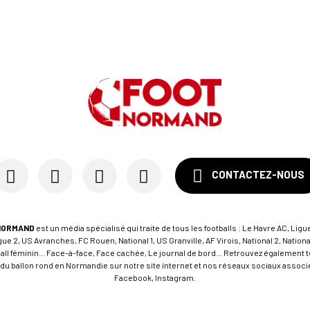
CONTACTEZ-NOUS
NORMAND
est un média spécialisé qui traite de tous les footballs : Le Havre AC, Ligue
e 2, US Avranches, FC Rouen, National 1, US Granville, AF Virois, National 2, Nation
tball féminin... Face-à-face, Face cachée, Le journal de bord... Retrouvez égalemen
du ballon rond en Normandie sur notre site internet et nos réseaux sociaux associés
Facebook, Instagram.