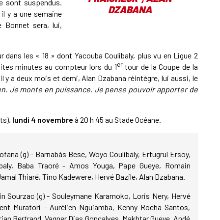
ne sont suspendus.
DZABANA
il y a une semaine
 Bonnet sera, lui,
r dans les « 18 » dont Yacouba Coulibaly, plus vu en Ligue 2
er
ites minutes au compteur lors du 1
tour de la Coupe de la
 il y a deux mois et demi, Alan Dzabana réintègre, lui aussi, le
en. Je monte en puissance. Je pense pouvoir apporter de
ts),
lundi 4 novembre
à 20 h 45 au Stade Océane.
Fofana (g) - Barnabás Bese, Woyo Coulibaly, Ertugrul Ersoy,
baly, Baba Traoré - Amos Youga, Pape Gueye, Romain
mal Thiaré, Tino Kadewere, Hervé Bazile, Alan Dzabana.
tin Sourzac (g) - Souleymane Karamoko, Loris Nery, Hervé
cent Muratori - Aurélien Nguiamba, Kenny Rocha Santos,
rian Bertrand, Vagner Dias Gonçalves, Makhtar Gueye, Andé