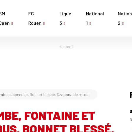
SM
FC
Ligue
National
Nation
Caen
Rouen
3
1
2
PUBLICITÉ
embo suspendus, Bonnet blessé, Dzabana de retour
MBE, FONTAINE ET
3
B
US, BONNET BLESSÉ,