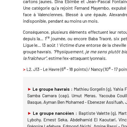
cartons jaunes, Dina Ebimbe et Jean-Pascal Fontai
Une catégorie qu'a rejoint Fernand Mayembo, expulsé 
face à Valenciennes. Blessé à une épaule, Alexandre
indisponible, pendant au moins un mois.
Conséquence, plusieurs éléments effectuent leur retou
re
depuis la... 1
journée, ou encore Baba Traoré, six pet
Ligue le... 13 août ! Victime d'une entorse de la cheville
groupe havrais.
"Physiquement, je me sens plutôt bi
la fraîcheur"
, estime l'ex-attaquant lyonnais.
e
e
>
L2. J13 - Le Havre (6
- 18 points) / Nancy (10
- 17 poin
►
Le groupe havrais :
Mathieu Gorgelin (g), Yahia 
Samba Camara (cap), Umut Meras, Yacouba Couli
Basque, Ayman Ben Mohamed - Ebenezer Assifuah, Ja
►
Le groupe nancéien :
Baptiste Valette (g), Mar
Lybohy, Ernest Seka, Abdelhamid El Kaoutari, Vin
Grégoire Lefebvre, Edmond Akichi, Amine Bassi - Do