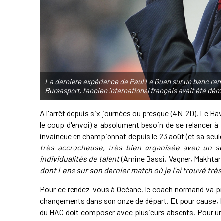
La dernière expérience de Paul Le Guen sur un banc remo
Bursasport, l'ancien international français avait été démi
A l'arrêt depuis six journées ou presque (4N-2D), Le Hav
le coup d'envoi) a absolument besoin de se relancer à 
invaincue en championnat depuis le 23 août (et sa seul
très accrocheuse, très bien organisée avec un s
individualités de talent
(Amine Bassi, Vagner, Makhtar 
dont Lens sur son dernier match où je l'ai trouvé trè
Pour ce rendez-vous à Océane, le coach normand va pr
changements dans son onze de départ. Et pour cause, 
du HAC doit composer avec plusieurs absents. Pour u