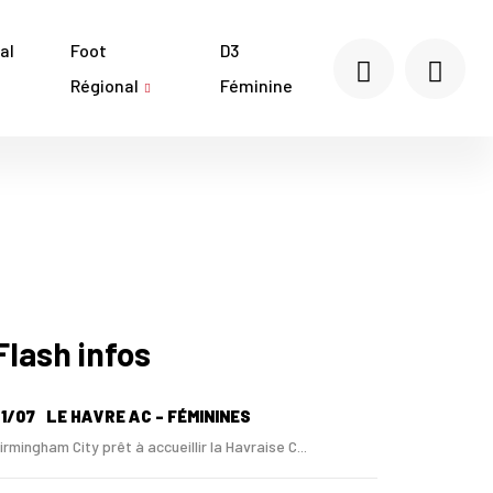
al
Foot
D3
Régional
Féminine
Flash infos
1/07
LE HAVRE AC - FÉMININES
irmingham City prêt à accueillir la Havraise C...