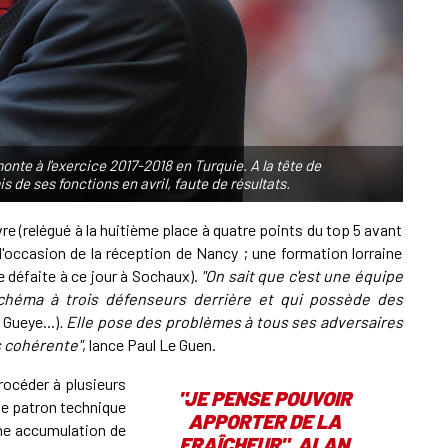
A
P
nte à l'exercice 2017-2018 en Turquie. A la tête de
1
s de ses fonctions en avril, faute de résultats.
A
re (relégué à la huitième place à quatre points du top 5 avant
l'occasion de la réception de Nancy ; une formation lorraine
1
e défaite à ce jour à Sochaux).
"On sait que c'est une équipe
S
chéma à trois défenseurs derrière et qui possède des
Gueye...)
. Elle pose des problèmes à tous ses adversaires
s cohérente"
, lance Paul Le Guen.
océder à plusieurs
"JE PENSE POUVOIR
le patron technique
APPORTER DE LA
ne accumulation de
FRAÎCHEUR", ALAN