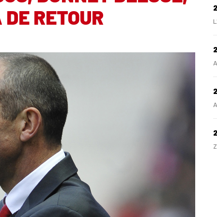
 DE RETOUR
L
2
A
2
A
Z
H