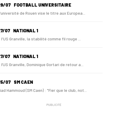
29/07
FOOTBALL UNIVERSITAIRE
'université de Rouen vise le titre aux Europea...
7/07
NATIONAL 1
 l'US Granville, la stabilité comme fil rouge ...
7/07
NATIONAL 1
 l’US Granville, Dominique Gortari de retour a...
25/07
SM CAEN
iad Hammoud (SM Caen) : "Fier que le club, not...
PUBLICITÉ
24/07
SM CAEN - MERCATO
ugo Lamouliatte, Mohamed Hafid, un défenseur c...
24/07
LE HAVRE AC - MERCATO