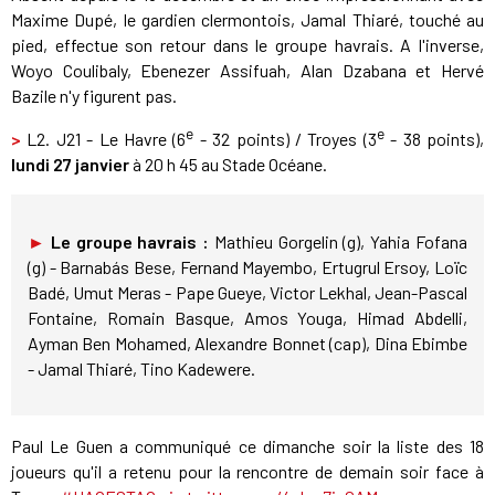
Maxime Dupé, le gardien clermontois, Jamal Thiaré, touché au
pied, effectue son retour dans le groupe havrais. A l'inverse,
Woyo Coulibaly, Ebenezer Assifuah, Alan Dzabana et Hervé
Bazile n'y figurent pas.
e
e
>
L2. J21 - Le Havre (6
- 32 points) / Troyes (3
- 38 points),
lundi 27 janvier
à 20 h 45 au Stade Océane.
►
Le groupe havrais :
Mathieu Gorgelin (g), Yahia Fofana
(g) - Barnabás Bese, Fernand Mayembo, Ertugrul Ersoy, Loïc
Badé, Umut Meras - Pape Gueye, Victor Lekhal, Jean-Pascal
Fontaine, Romain Basque, Amos Youga, Himad Abdelli,
Ayman Ben Mohamed, Alexandre Bonnet (cap), Dina Ebimbe
- Jamal Thiaré, Tino Kadewere.
Paul Le Guen a communiqué ce dimanche soir la liste des 18
joueurs qu'il a retenu pour la rencontre de demain soir face à