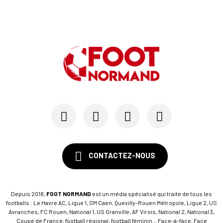
23/07
LE HAVRE AC
Pour le HAC, une préparation (en grande partie)...
19/07
SM CAEN - MERCATO
Avec Mohamed Hafid, Malherbe veut frapper un gr...
15/07
SM CAEN - FORMATION
SM Caen : Julien Meilhac quitte la direction de...
CONTACTEZ-NOUS
Depuis 2018,
FOOT NORMAND
est un média spécialisé qui traite de tous les
footballs : Le Havre AC, Ligue 1, SM Caen, Quevilly-Rouen Métropole, Ligue 2, US
Avranches, FC Rouen, National 1, US Granville, AF Virois, National 2, National 3,
Coupe de France, football régional, football féminin... Face-à-face, Face