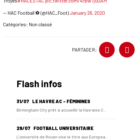
Troyes
#HACESTAC
pic.twitter.com/4cbw7ju0AM
— HAC Football ⚽️ (@HAC_Foot)
January 26, 2020
Catégories: Non classé
PARTAGER:
Flash infos
31/07
LE HAVRE AC - FÉMININES
Birmingham City prêt à accueillir la Havraise C...
29/07
FOOTBALL UNIVERSITAIRE
L'université de Rouen vise le titre aux Europea...