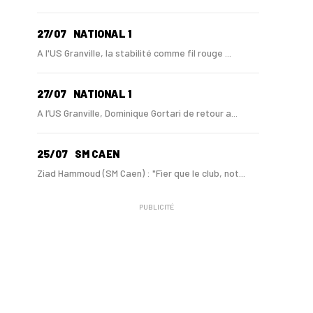
27/07
NATIONAL 1
A l'US Granville, la stabilité comme fil rouge ...
27/07
NATIONAL 1
A l’US Granville, Dominique Gortari de retour a...
25/07
SM CAEN
Ziad Hammoud (SM Caen) : "Fier que le club, not...
PUBLICITÉ
24/07
SM CAEN - MERCATO
Hugo Lamouliatte, Mohamed Hafid, un défenseur c...
24/07
LE HAVRE AC - MERCATO
Au HAC, un contrat « pro » pour Georges Gomis, ...