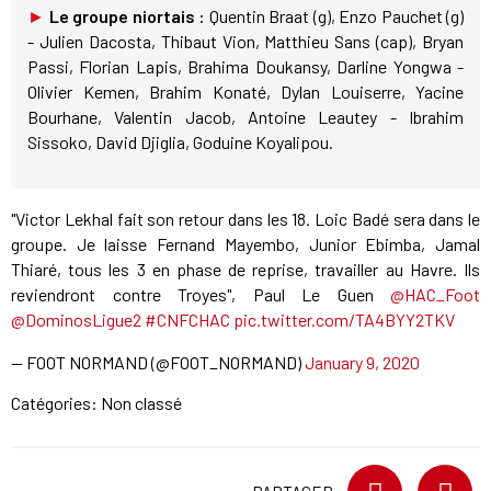
►
Le groupe niortais :
Quentin Braat (g), Enzo Pauchet (g)
- Julien Dacosta, Thibaut Vion, Matthieu Sans (cap), Bryan
Passi, Florian Lapis, Brahima Doukansy, Darline Yongwa -
Olivier Kemen, Brahim Konaté, Dylan Louiserre, Yacine
Bourhane, Valentin Jacob, Antoine Leautey - Ibrahim
Sissoko, David Djiglia, Goduine Koyalipou.
"Victor Lekhal fait son retour dans les 18. Loic Badé sera dans le
groupe. Je laisse Fernand Mayembo, Junior Ebimba, Jamal
Thiaré, tous les 3 en phase de reprise, travailler au Havre. Ils
reviendront contre Troyes", Paul Le Guen
@HAC_Foot
@DominosLigue2
#CNFCHAC
pic.twitter.com/TA4BYY2TKV
— FOOT NORMAND (@FOOT_NORMAND)
January 9, 2020
Catégories: Non classé