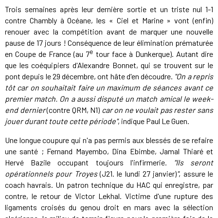
Trois semaines après leur dernière sortie et un triste nul 1-1
contre Chambly à Océane, les « Ciel et Marine » vont (enfin)
renouer avec la compétition avant de marquer une nouvelle
pause de 17 jours ! Conséquence de leur élimination prématurée
e
en Coupe de France (au 7
tour face à Dunkerque). Autant dire
que les coéquipiers d'Alexandre Bonnet, qui se trouvent sur le
pont depuis le 29 décembre, ont hâte d'en découdre.
"On a repris
tôt car on souhaitait faire un maximum de séances avant ce
premier match. On a aussi disputé un match amical le week-
end dernier
(contre QRM, N1)
car on ne voulait pas rester sans
jouer durant toute cette période"
, indique Paul Le Guen.
Une longue coupure qui n'a pas permis aux blessés de se refaire
une santé ; Fernand Mayembo, Dina Ebimbe, Jamal Thiaré et
Hervé Bazile occupant toujours l'infirmerie.
"Ils seront
opérationnels pour Troyes
(J21. le lundi 27 janvier)
"
, assure le
coach havrais. Un patron technique du HAC qui enregistre, par
contre, le retour de Victor Lekhal. Victime d'une rupture des
ligaments croisés du genou droit en mars avec la sélection