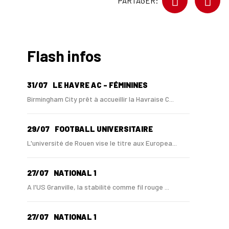
PARTAGER:
Flash infos
31/07
LE HAVRE AC - FÉMININES
Birmingham City prêt à accueillir la Havraise C...
29/07
FOOTBALL UNIVERSITAIRE
L'université de Rouen vise le titre aux Europea...
27/07
NATIONAL 1
A l'US Granville, la stabilité comme fil rouge ...
27/07
NATIONAL 1