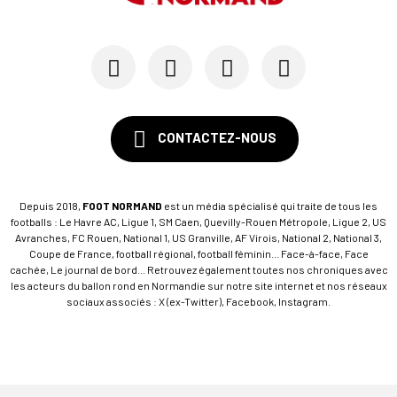
15/07
SM CAEN - FORMATION
SM Caen : Julien Meilhac quitte la direction de...
CONTACTEZ-NOUS
Depuis 2018,
FOOT NORMAND
est un média spécialisé qui traite de tous les
footballs : Le Havre AC, Ligue 1, SM Caen, Quevilly-Rouen Métropole, Ligue 2, US
Avranches, FC Rouen, National 1, US Granville, AF Virois, National 2, National 3,
Coupe de France, football régional, football féminin... Face-à-face, Face
cachée, Le journal de bord... Retrouvez également toutes nos chroniques avec
les acteurs du ballon rond en Normandie sur notre site internet et nos réseaux
sociaux associés : X (ex-Twitter), Facebook, Instagram.