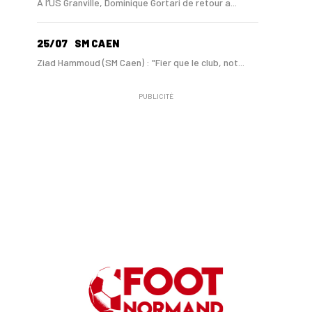
A l’US Granville, Dominique Gortari de retour a...
25/07
SM CAEN
Ziad Hammoud (SM Caen) : "Fier que le club, not...
PUBLICITÉ
24/07
SM CAEN - MERCATO
Hugo Lamouliatte, Mohamed Hafid, un défenseur c...
24/07
LE HAVRE AC - MERCATO
Au HAC, un contrat « pro » pour Georges Gomis, ...
23/07
LE HAVRE AC
Pour le HAC, une préparation (en grande partie)...
19/07
SM CAEN - MERCATO
Avec Mohamed Hafid, Malherbe veut frapper un gr...