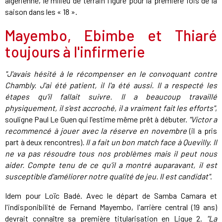
algérienne, le milieu de terrain figure pour la première fois de la
saison dans les « 18 ».
Mayembo, Ebimbe et Thiaré
toujours à l'infirmerie
"J'avais hésité à le récompenser en le convoquant contre
Chambly. J'ai été patient, il l'a été aussi. Il a respecté les
étapes qu'il fallait suivre. Il a beaucoup travaillé
physiquement, il s'est accroché, il a vraiment fait les efforts"
,
souligne Paul Le Guen qui l'estime même prêt à débuter.
"Victor a
recommencé à jouer avec la réserve en novembre
(il a pris
part à deux rencontres)
. Il a fait un bon match face à Quevilly. Il
ne va pas résoudre tous nos problèmes mais il peut nous
aider. Compte tenu de ce qu'il a montré auparavant, il est
susceptible d'améliorer notre qualité de jeu. Il est candidat"
.
Idem pour Loïc Badé. Avec le départ de Samba Camara et
l'indisponibilité de Fernand Mayembo, l'arrière central (19 ans)
devrait connaître sa première titularisation en Ligue 2.
"La