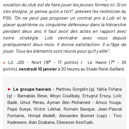
vocation du club est de faire jouer les jeunes formés ici. Si on
s'en éloigne, je pense qu'on a tort"
, prévient l'ex-technicien du
PSG.
"On ne peut pas proposer un contrat pro à Loïc et le
placer quatrième ou cinquième défenseur dans la hiérarchie
pendant deux ans. Il faut avoir des actes en rapport avec
notre stratégie. Loïc s'entraîne avec nous depuis
pratiquement deux mois. Il donne satisfaction. Il a l'âge de
jouer. Tous les éléments sont réunis pour qu'il y aille"
.
e
e
>
L2. J20 - Niort (18
- 17 points) / Le Havre (7
- 29
points),
vendredi 10 janvier
à 20 heures au Stade René-Gaillard.
►
Le groupe havrais :
Mathieu Gorgelin (g), Yahia Fofana
(g) - Barnabás Bese, Woyo Coulibaly, Ertugrul Ersoy, Loïc
Badé, Umut Meras, Ayman Ben Mohamed - Amos Youga,
Pape Gueye, Victor Lekhal, Romain Basque, Jean-Pascal
Fontaine, Himad Abdelli, Alexandre Bonnet (cap) - Tino
Kadewere, Alan Dzabana, Ebenezer Assifuah.