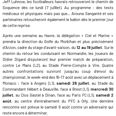
Jeff Luhnow, les footballeurs havrais retrouveront le chemin de
Soquence dès ce lundi (7 juilllet). Au programme : des tests
médicaux et physiques mais pas que... Arouna Sanganté et ses
partenaires retoucheront également le ballon dès le premier jour
de cette reprise.
Après une semaine au Havre, la délégation « Ciel et Marine »
prendra la direction du Golfe du Morbihan et plus précisément
d'Arzon, cadre du stage d'avant-saison, du
12 au 19 juillet
. Sur le
chemin du retour les conduisant en Normandie, les joueurs de
Didier Digard disputeront leur premier match de préparation,
contre Le Mans (L2), au Stade Pierre-Compte à Vire. Quatre
autres confrontations suivront jusqu'au coup d'envoi du
championnat, le week-end des 16-17 août avec un déplacement à
Monaco : face à Angers (L1),
samedi 26 juillet
, au Stade du
Commandant Hébert à Deauville, face à Brest (L1),
mercredi 30
juillet
, au Clos Gastel à Dinan, face au Paris FC (L1),
samedi 2
août
, au centre d'entraînement du PFC à Orly. Une dernière
rencontre est prévue le samedi 9 août contre un adversaire qui
reste encore à déterminer.