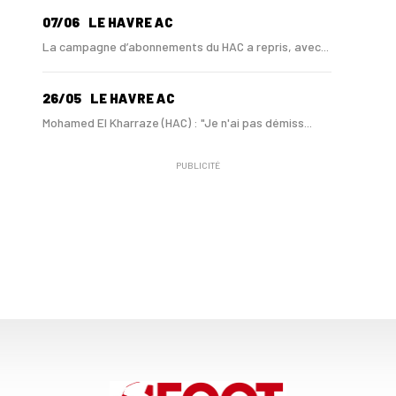
07/06
LE HAVRE AC
La campagne d’abonnements du HAC a repris, avec...
26/05
LE HAVRE AC
Mohamed El Kharraze (HAC) : "Je n'ai pas démiss...
PUBLICITÉ
21/05
LE HAVRE AC
Au HAC, Mohamed El Kharraze va également démiss...
21/05
LE HAVRE AC
Au HAC, Blue Crow contribue à hauteur de 18 M€ ...
11/05
LIGUE 1
Le HAC maintenu en Ligue 1 si...