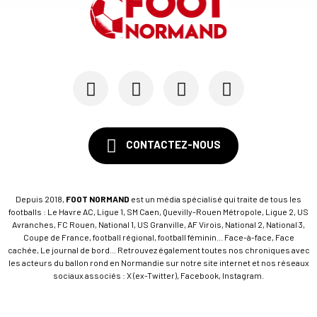
07/05
LE HAVRE AC
Emmy Lefèvre et Thomas Rousseau, les « Bézots »...
03/05
LIGUE 1
Après Marseille, les trois scénarios qui mainti...
CONTACTEZ-NOUS
Depuis 2018,
FOOT NORMAND
est un média spécialisé qui traite de tous les
footballs : Le Havre AC, Ligue 1, SM Caen, Quevilly-Rouen Métropole, Ligue 2, US
Avranches, FC Rouen, National 1, US Granville, AF Virois, National 2, National 3,
Coupe de France, football régional, football féminin... Face-à-face, Face
cachée, Le journal de bord... Retrouvez également toutes nos chroniques avec
les acteurs du ballon rond en Normandie sur notre site internet et nos réseaux
sociaux associés : X (ex-Twitter), Facebook, Instagram.