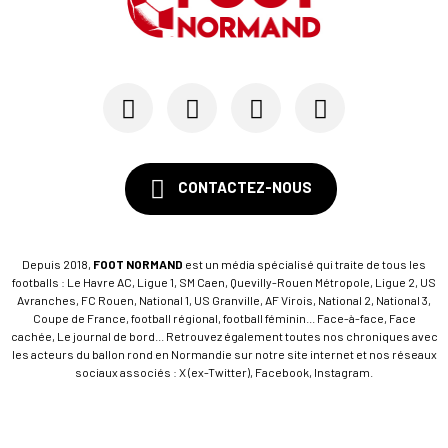
Avec Mohamed Hafid, Malherbe veut frapper un gr...
15/07
SM CAEN - FORMATION
SM Caen : Julien Meilhac quitte la direction de...
CONTACTEZ-NOUS
Depuis 2018,
FOOT NORMAND
est un média spécialisé qui traite de tous les
footballs : Le Havre AC, Ligue 1, SM Caen, Quevilly-Rouen Métropole, Ligue 2, US
Avranches, FC Rouen, National 1, US Granville, AF Virois, National 2, National 3,
Coupe de France, football régional, football féminin... Face-à-face, Face
cachée, Le journal de bord... Retrouvez également toutes nos chroniques avec
les acteurs du ballon rond en Normandie sur notre site internet et nos réseaux
sociaux associés : X (ex-Twitter), Facebook, Instagram.