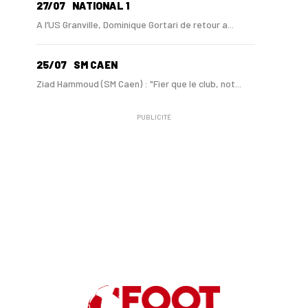
27/07
NATIONAL 1
A l’US Granville, Dominique Gortari de retour a...
25/07
SM CAEN
Ziad Hammoud (SM Caen) : "Fier que le club, not...
PUBLICITÉ
24/07
SM CAEN - MERCATO
Hugo Lamouliatte, Mohamed Hafid, un défenseur c...
24/07
LE HAVRE AC - MERCATO
Au HAC, un contrat « pro » pour Georges Gomis, ...
23/07
LE HAVRE AC
Pour le HAC, une préparation (en grande partie)...
19/07
SM CAEN - MERCATO