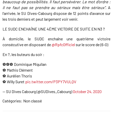
beaucoup de possibilités. Il faut persévérer. Le mot d’ordre :
il ne faut pas se prendre au sérieux mais être sérieux"
. A
l’arrivée, le SU Dives-Cabourg dispose de 12 points d’avance sur
les trois derniers et peut largement voir venir.
LE SUDC ENCHAÎNE UNE 4ÈME VICTOIRE DE SUITE EN N3 ?
À domicile, le SUDC enchaîne une quatrième victoire
consécutive en disposant de
@RpfcOfficiel
sur le score de (6-0)
En ?, les buteurs du soir :
⚽️⚽️⚽️ Dominique Miquilan
⚽️ Mathis Clément
⚽️ Aurélien Thoris
⚽️ Willy Suret
pic.twitter.com/P3PY7VULQV
— SU Dives Cabourg (@SUDives_Cabourg)
October 24, 2020
Catégories: Non classé