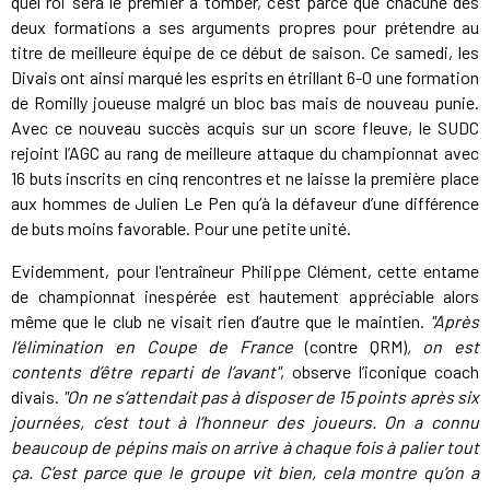
quel roi sera le premier à tomber, c’est parce que chacune des
deux formations a ses arguments propres pour prétendre au
titre de meilleure équipe de ce début de saison. Ce samedi, les
Divais ont ainsi marqué les esprits en étrillant 6-0 une formation
de Romilly joueuse malgré un bloc bas mais de nouveau punie.
Avec ce nouveau succès acquis sur un score fleuve, le SUDC
rejoint l’AGC au rang de meilleure attaque du championnat avec
16 buts inscrits en cinq rencontres et ne laisse la première place
aux hommes de Julien Le Pen qu’à la défaveur d’une différence
de buts moins favorable. Pour une petite unité.
Evidemment, pour l'entraîneur Philippe Clément, cette entame
de championnat inespérée est hautement appréciable alors
même que le club ne visait rien d’autre que le maintien.
"Après
l’élimination en Coupe de France
(contre QRM)
, on est
contents d’être reparti de l’avant"
, observe l’iconique coach
divais.
"On ne s’attendait pas à disposer de 15 points après six
journées, c’est tout à l’honneur des joueurs. On a connu
beaucoup de pépins mais on arrive à chaque fois à palier tout
ça. C’est parce que le groupe vit bien, cela montre qu’on a