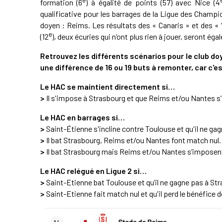
formation (6
) à égalité de points (57) avec Nice (4
qualificative pour les barrages de la Ligue des Champi
doyen : Reims. Les résultats des « Canaris » et des « 
e
(12
), deux écuries qui n’ont plus rien à jouer, seront ég
Retrouvez les différents scénarios pour le club 
une différence de 16 ou 19 buts à remonter, car c'e
Le HAC se maintient directement si…
>
Il s'impose à Strasbourg et que Reims et/ou Nantes s’i
Le HAC en barrages si…
>
Saint-Étienne s'incline contre Toulouse et qu'il ne ga
>
Il bat Strasbourg, Reims et/ou Nantes font match nul.
>
Il bat Strasbourg mais Reims et/ou Nantes s’imposen
Le HAC relégué en Ligue 2 si…
>
Saint-Etienne bat Toulouse et qu’il ne gagne pas à St
>
Saint-Etienne fait match nul et qu'il perd le bénéfice d