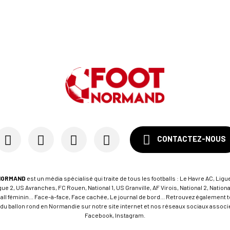
CONTACTEZ-NOUS
NORMAND
est un média spécialisé qui traite de tous les footballs : Le Havre AC, Ligue
e 2, US Avranches, FC Rouen, National 1, US Granville, AF Virois, National 2, Nation
tball féminin... Face-à-face, Face cachée, Le journal de bord... Retrouvez égalemen
du ballon rond en Normandie sur notre site internet et nos réseaux sociaux associés
Facebook, Instagram.