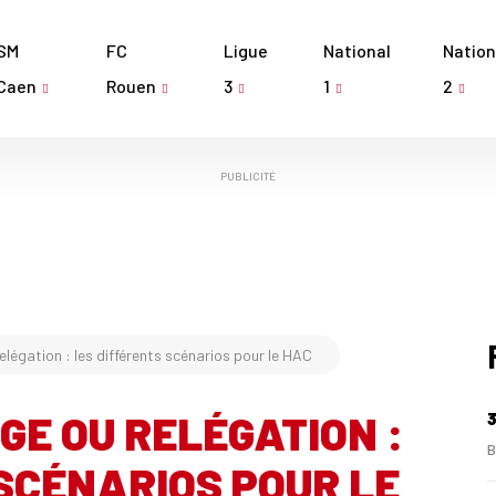
SM
FC
Ligue
National
Nation
Caen
Rouen
3
1
2
PUBLICITÉ
elégation : les différents scénarios pour le HAC
GE OU RELÉGATION :
3
B
SCÉNARIOS POUR LE