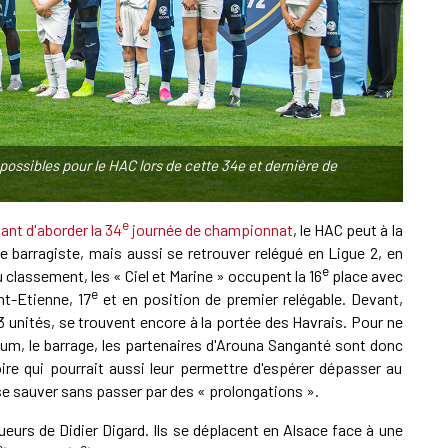
A
1
L
possibles pour le HAC lors de cette 34e et dernière de
0
E
e
ant d'aborder la 34
journée de championnat
, le HAC peut à la
e barragiste, mais aussi se retrouver relégué en Ligue 2, en
e
 classement, les « Ciel et Marine » occupent la 16
place avec
A
e
nt-Etienne, 17
et en position de premier relégable. Devant,
33 unités, se trouvent encore à la portée des Havrais. Pour ne
ium, le barrage, les partenaires d'Arouna Sanganté sont donc
oire qui pourrait aussi leur permettre d'espérer dépasser au
 sauver sans passer par des « prolongations ».
ueurs de Didier Digard. Ils se déplacent en Alsace face à une
e
e