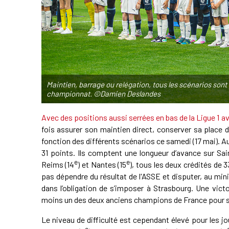
Maintien, barrage ou relégation, tous les scénarios sont 
championnat. ©Damien Deslandes
Avec des positions aussi serrées en bas de la Ligue 1 av
fois assurer son maintien direct, conserver sa place d
fonction des différents scénarios ce samedi (17 mai). Au
31 points. Ils comptent une longueur d’avance sur Sai
e
e
Reims (14
) et Nantes (15
), tous les deux crédités de 
pas dépendre du résultat de l'ASSE et disputer, au min
dans l’obligation de s’imposer à Strasbourg. Une vict
moins un des deux anciens champions de France pour se
Le niveau de difficulté est cependant élevé pour les jo
e