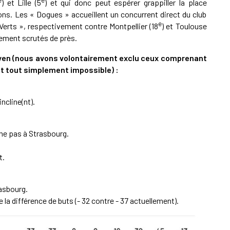
) et Lille (5
) et qui donc peut espérer grappiller la place
ons. Les « Dogues » accueillent un concurrent direct du club
e
Verts », respectivement contre Montpellier (18
) et Toulouse
alement scrutés de près.
doyen (nous avons volontairement exclu ceux comprenant
st tout simplement impossible) :
ncline(nt).
gne pas à Strasbourg.
t.
rasbourg.
e la différence de buts (- 32 contre - 37 actuellement).