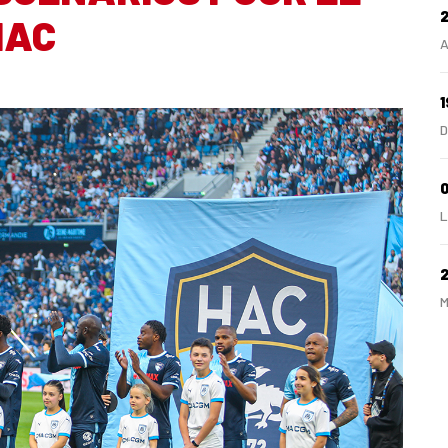
HAC
A
1
D
0
L
M
2
A
2