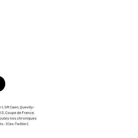
 1, SM Caen, Quevilly-
al 3, Coupe de France,
t toutes nos chroniques
 : X (ex-Twitter),