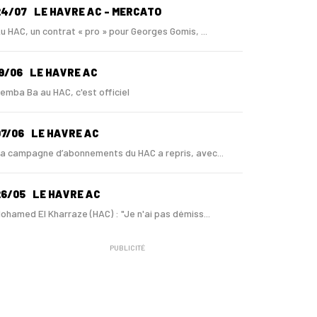
24/07
LE HAVRE AC - MERCATO
u HAC, un contrat « pro » pour Georges Gomis, ...
9/06
LE HAVRE AC
emba Ba au HAC, c'est officiel
7/06
LE HAVRE AC
a campagne d’abonnements du HAC a repris, avec...
26/05
LE HAVRE AC
ohamed El Kharraze (HAC) : "Je n'ai pas démiss...
PUBLICITÉ
1/05
LE HAVRE AC
u HAC, Mohamed El Kharraze va également démiss...
1/05
LE HAVRE AC