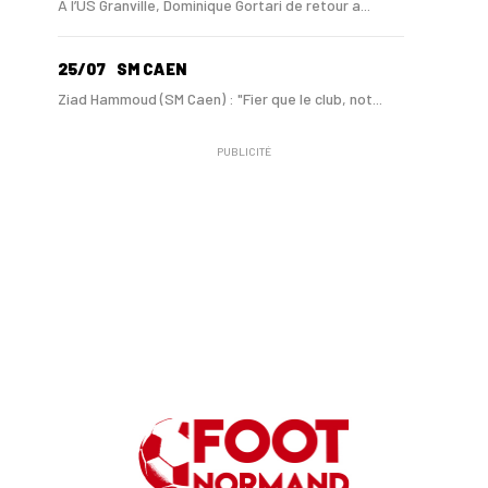
A l’US Granville, Dominique Gortari de retour a...
25/07
SM CAEN
Ziad Hammoud (SM Caen) : "Fier que le club, not...
PUBLICITÉ
24/07
SM CAEN - MERCATO
Hugo Lamouliatte, Mohamed Hafid, un défenseur c...
24/07
LE HAVRE AC - MERCATO
Au HAC, un contrat « pro » pour Georges Gomis, ...
23/07
LE HAVRE AC
Pour le HAC, une préparation (en grande partie)...
19/07
SM CAEN - MERCATO
Avec Mohamed Hafid, Malherbe veut frapper un gr...