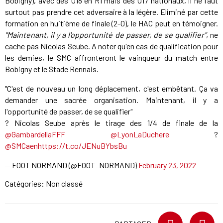
Bobigny), avec des U18 en R1 mais des U17 nationaux, il ne faut
surtout pas prendre cet adversaire à la légère. Eliminé par cette
formation en huitième de finale (2-0), le HAC peut en témoigner.
"Maintenant, il y a l'opportunité de passer, de se qualifier"
, ne
cache pas Nicolas Seube. A noter qu'en cas de qualification pour
les demies, le SMC affronteront le vainqueur du match entre
Bobigny et le Stade Rennais.
"C'est de nouveau un long déplacement, c'est embêtant. Ça va
demander une sacrée organisation. Maintenant, il y a
l'opportunité de passer, de se qualifier"
?️ Nicolas Seube après le tirage des 1/4 de finale de la
@GambardellaFFF
@LyonLaDuchere
?
@SMCaen
https://t.co/JENuBYbsBu
— FOOT NORMAND (@FOOT_NORMAND)
February 23, 2022
Catégories: Non classé