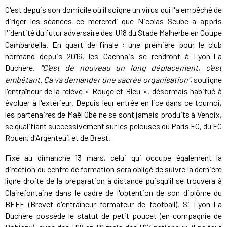
C'est depuis son domicile où il soigne un virus qui l'a empêché de
diriger les séances ce mercredi que Nicolas Seube a appris
l'identité du futur adversaire des U18 du Stade Malherbe en Coupe
Gambardella. En quart de finale ; une première pour le club
normand depuis 2016, les Caennais se rendront à Lyon-La
Duchère.
"C'est de nouveau un long déplacement, c'est
embêtant. Ça va demander une sacrée organisation"
, souligne
l'entraîneur de la relève « Rouge et Bleu », désormais habitué à
évoluer à l'extérieur. Depuis leur entrée en lice dans ce tournoi,
les partenaires de Maël Obé ne se sont jamais produits à Venoix,
se qualifiant successivement sur les pelouses du Paris FC, du FC
Rouen, d'Argenteuil et de Brest.
Fixé au dimanche 13 mars, celui qui occupe également la
direction du centre de formation sera obligé de suivre la dernière
ligne droite de la préparation à distance puisqu'il se trouvera à
Clairefontaine dans le cadre de l'obtention de son diplôme du
BEFF (Brevet d'entraîneur formateur de football). Si Lyon-La
Duchère possède le statut de petit poucet (en compagnie de