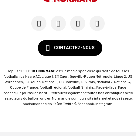
15/07
SM CAEN - FORMATION
SM Caen : Julien Meilhac quitte la direction de...
CONTACTEZ-NOUS
Depuis 2018,
FOOT NORMAND
est un média spécialisé qui traite de tous les
footballs : Le Havre AC, Ligue 1, SM Caen, Quevilly-Rouen Métropole, Ligue 2, US
Avranches, FC Rouen, National 1, US Granville, AF Virois, National 2, National 3,
Coupe de France, football régional, football féminin... Face-à-face, Face
cachée, Le journal de bord... Retrouvez également toutes nos chroniques avec
les acteurs du ballon rond en Normandie sur notre site internet et nos réseaux
sociaux associés : X (ex-Twitter), Facebook, Instagram.