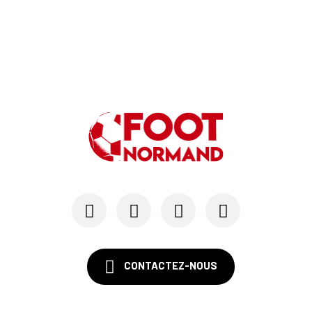
24/07
LE HAVRE AC - MERCATO
Au HAC, un contrat « pro » pour Georges Gomis, ...
23/07
LE HAVRE AC
Pour le HAC, une préparation (en grande partie)...
19/07
SM CAEN - MERCATO
Avec Mohamed Hafid, Malherbe veut frapper un gr...
15/07
SM CAEN - FORMATION
SM Caen : Julien Meilhac quitte la direction de...
CONTACTEZ-NOUS