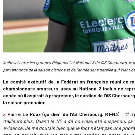
A cheval entre les groupes Régional 1 et National 3 de l'AS Cherbourg, l
par l'annonce de la saison blanche et de l'année sans pareille qui vient d
Le comité exécutif de la Fédération française réuni ce m
championnats amateurs jusqu'au National 3 inclus ne repr
année où il aspirait à progresser, le gardien de l'AS Cherbour
la saison prochaine
.
>
Pierre Le Roux (gardien de l'AS Cherbourg, R1-N3)
:
"
Il n
d'ailleurs plus. Quand le N2 a de nouveau été suspendu, ça v
évidence. Je me doutais bien que le foot n'était pas une priorité
ans, on devrait vivre les meilleures années de notre vie, s