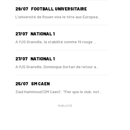
29/07
FOOTBALL UNIVERSITAIRE
L'université de Rouen vise le titre aux Europea...
27/07
NATIONAL 1
A l'US Granville, la stabilité comme fil rouge ...
27/07
NATIONAL 1
A l’US Granville, Dominique Gortari de retour a...
25/07
SM CAEN
Ziad Hammoud (SM Caen) : "Fier que le club, not...
PUBLICITÉ
24/07
SM CAEN - MERCATO
Hugo Lamouliatte, Mohamed Hafid, un défenseur c...