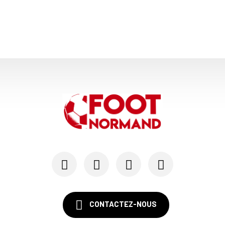
24/07
LE HAVRE AC - MERCATO
Au HAC, un contrat « pro » pour Georges Gomis, ...
23/07
LE HAVRE AC
Pour le HAC, une préparation (en grande partie)...
19/07
SM CAEN - MERCATO
Avec Mohamed Hafid, Malherbe veut frapper un gr...
15/07
SM CAEN - FORMATION
SM Caen : Julien Meilhac quitte la direction de...
CONTACTEZ-NOUS