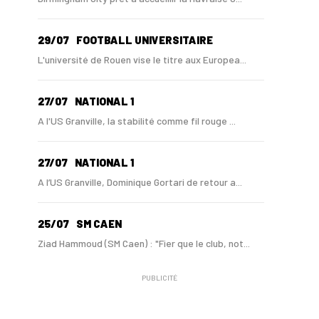
29/07
FOOTBALL UNIVERSITAIRE
L'université de Rouen vise le titre aux Europea...
27/07
NATIONAL 1
A l'US Granville, la stabilité comme fil rouge ...
27/07
NATIONAL 1
A l’US Granville, Dominique Gortari de retour a...
25/07
SM CAEN
Ziad Hammoud (SM Caen) : "Fier que le club, not...
PUBLICITÉ
24/07
SM CAEN - MERCATO
Hugo Lamouliatte, Mohamed Hafid, un défenseur c...