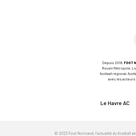
Depuis 2018,
FOOT 
Rouen Métropole, Ligu
football régional, foo
avec les acteurs 
Le Havre AC
© 2023 Foot Normand, l’actualité du football e