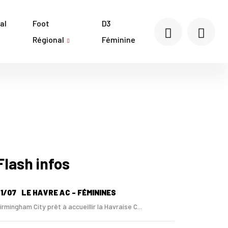
al
Foot
D3
Régional
Féminine
Flash infos
1/07
LE HAVRE AC - FÉMININES
irmingham City prêt à accueillir la Havraise C...