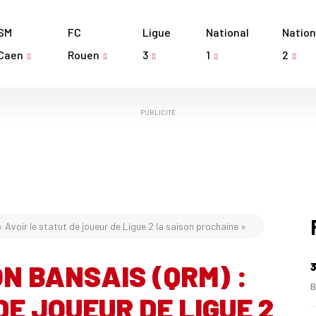
SM
FC
Ligue
National
Nation
Caen
Rouen
3
1
2
PUBLICITÉ
voir le statut de joueur de Ligue 2 la saison prochaine »
N BANSAIS (QRM) :
3
B
DE JOUEUR DE LIGUE 2