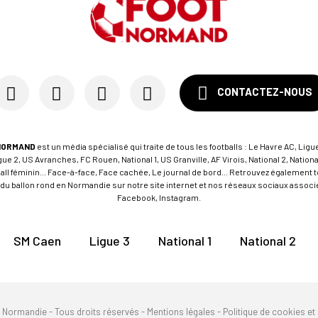
CONTACTEZ-NOUS
NORMAND
est un média spécialisé qui traite de tous les footballs : Le Havre AC, Ligue
e 2, US Avranches, FC Rouen, National 1, US Granville, AF Virois, National 2, Nation
tball féminin... Face-à-face, Face cachée, Le journal de bord... Retrouvez égalemen
du ballon rond en Normandie sur notre site internet et nos réseaux sociaux associés
Facebook, Instagram.
SM Caen
Ligue 3
National 1
National 2
n Normandie - Tous droits réservés -
Mentions légales
-
Politique de cookies et 