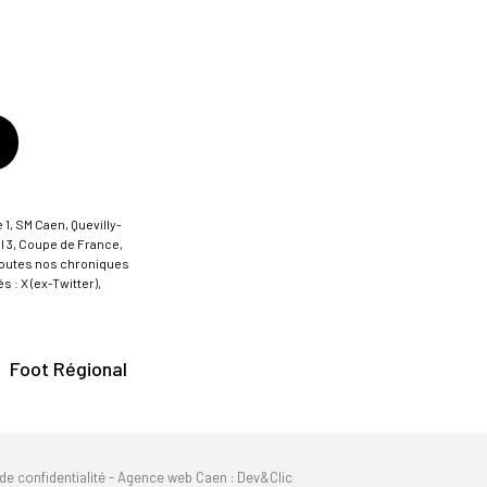
 1, SM Caen, Quevilly-
al 3, Coupe de France,
t toutes nos chroniques
 : X (ex-Twitter),
Foot Régional
de confidentialité
-
Agence web Caen
: Dev&Clic