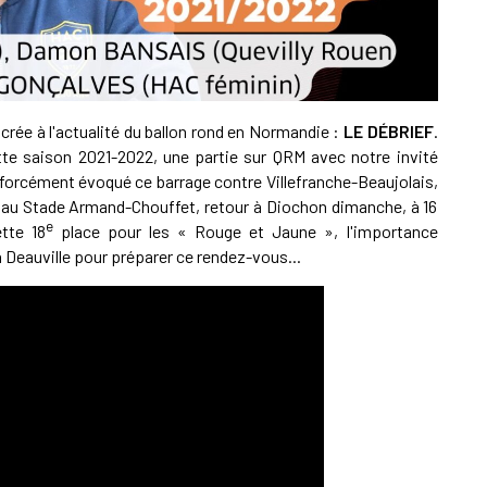
A
P
acrée à l'actualité du ballon rond en Normandie :
LE DÉBRIEF
.
tte saison 2021-2022, une partie sur QRM avec notre invité
 forcément évoqué ce barrage contre Villefranche-Beaujolais,
1
0, au Stade Armand-Chouffet, retour à Diochon dimanche, à 16
A
e
tte 18
place pour les « Rouge et Jaune », l'importance
 Deauville pour préparer ce rendez-vous...
1
S