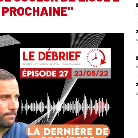
 PROCHAINE"
L
2
A
2
A
Z
H