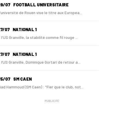
29/07
FOOTBALL UNIVERSITAIRE
'université de Rouen vise le titre aux Europea...
7/07
NATIONAL 1
 l'US Granville, la stabilité comme fil rouge ...
7/07
NATIONAL 1
 l’US Granville, Dominique Gortari de retour a...
25/07
SM CAEN
iad Hammoud (SM Caen) : "Fier que le club, not...
PUBLICITÉ
24/07
SM CAEN - MERCATO
ugo Lamouliatte, Mohamed Hafid, un défenseur c...
24/07
LE HAVRE AC - MERCATO