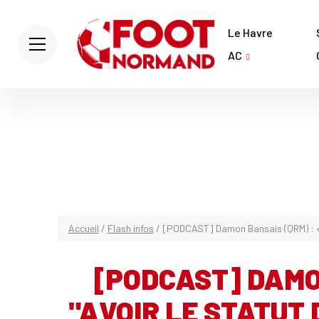
Le Havre
AC
Accueil
/
Flash infos
/
[PODCAST] Damon Bansais (QRM) : « A
[PODCAST] DAMO
"AVOIR LE STATUT 