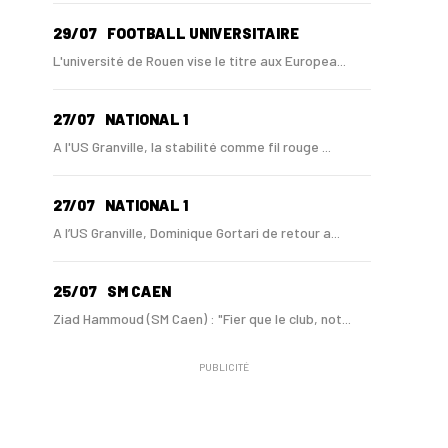
29/07
FOOTBALL UNIVERSITAIRE
L'université de Rouen vise le titre aux Europea...
27/07
NATIONAL 1
A l'US Granville, la stabilité comme fil rouge ...
27/07
NATIONAL 1
A l’US Granville, Dominique Gortari de retour a...
25/07
SM CAEN
Ziad Hammoud (SM Caen) : "Fier que le club, not...
PUBLICITÉ
24/07
SM CAEN - MERCATO
Hugo Lamouliatte, Mohamed Hafid, un défenseur c...