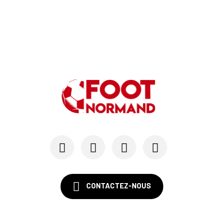
24/07
LE HAVRE AC - MERCATO
Au HAC, un contrat « pro » pour Georges Gomis, ...
23/07
LE HAVRE AC
Pour le HAC, une préparation (en grande partie)...
19/07
SM CAEN - MERCATO
Avec Mohamed Hafid, Malherbe veut frapper un gr...
15/07
SM CAEN - FORMATION
SM Caen : Julien Meilhac quitte la direction de...
CONTACTEZ-NOUS