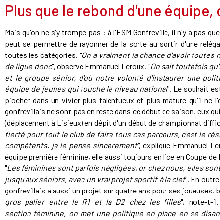
Plus que le rebond d'une équipe, 
Mais qu'on ne s'y trompe pas : à l'ESM Gonfreville, il n'y a pas que 
peut se permettre de rayonner de la sorte au sortir d'une reléga
toutes les catégories. "
On a vraiment la chance d'avoir toutes 
de ligue donc
", observe Emmanuel Leroux. "
On sait toutefois qu'i
et le groupe sénior, d'où notre volonté d'instaurer une poli
équipe de jeunes qui touche le niveau national
". Le souhait est
piocher dans un vivier plus talentueux et plus mature qu'il ne l'
gonfrevillais ne sont pas en reste dans ce début de saison, eux qui
(déplacement à Lisieux) en dépit d'un début de championnat difficil
fierté pour tout le club de faire tous ces parcours, c'est le ré
compétents, je le pense sincèrement"
, explique Emmanuel Lero
équipe première féminine, elle aussi toujours en lice en Coupe de F
"
Les féminines sont parfois négligées, or chez nous, elles so
jusqu'aux séniors, avec un vrai projet sportif à la clef
". En outre
gonfrevillais a aussi un projet sur quatre ans pour ses joueuses,
gros palier entre le R1 et la D2 chez les filles
", note-t-il.
section féminine, on met une politique en place en se disan