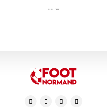
PUBLICITÉ
24/07
SM CAEN - MERCATO
Hugo Lamouliatte, Mohamed Hafid, un défenseur c...
24/07
LE HAVRE AC - MERCATO
Au HAC, un contrat « pro » pour Georges Gomis, ...
23/07
LE HAVRE AC
Pour le HAC, une préparation (en grande partie)...
19/07
SM CAEN - MERCATO
Avec Mohamed Hafid, Malherbe veut frapper un gr...
15/07
SM CAEN - FORMATION
SM Caen : Julien Meilhac quitte la direction de...