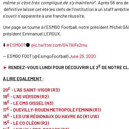
même si c'est très compliqué de s'y maintenir
". Après 56 ans de
définitive laissé cet été les clefs de l'institution à un staff ambitie
s'ouvrir s'apparente à une franche réussite.
Une page se tourne à l'ESMGO Football, notre président Michel GA
président Emmanuel LEROUX.
⬇️
#ESMGO
?⚫️
pic.twitter.com/G47AlFe2mu
— ESMGO FOOT (@EsmgoFootball)
June 25, 2020
E
►
RENDEZ-VOUS LUNDI POUR DÉCOUVRIR LE 2
DE NOTRE CL
À LIRE EGALEMENT
:
E
20
- L'AS SAINT-VIGOR (R3)
E
19
- L'AS VERSON (R2)
E
18
- LE CMS OISSEL (N3)
E
17
- QUEVILLY-ROUEN METROPOLE FÉMININ (R1)
E
16
- LES U16 RÉGIONAUX DU HAVRE AC (R1 U16)
E
15
- LE CO CLÉON (R2)
E