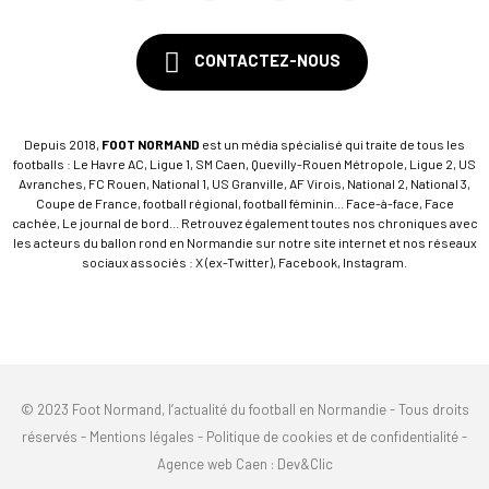
CONTACTEZ-NOUS
Depuis 2018,
FOOT NORMAND
est un média spécialisé qui traite de tous les
footballs : Le Havre AC, Ligue 1, SM Caen, Quevilly-Rouen Métropole, Ligue 2, US
Avranches, FC Rouen, National 1, US Granville, AF Virois, National 2, National 3,
Coupe de France, football régional, football féminin... Face-à-face, Face
cachée, Le journal de bord... Retrouvez également toutes nos chroniques avec
les acteurs du ballon rond en Normandie sur notre site internet et nos réseaux
sociaux associés : X (ex-Twitter), Facebook, Instagram.
© 2023 Foot Normand, l’actualité du football en Normandie - Tous droits
réservés -
Mentions légales
-
Politique de cookies et de confidentialité
-
Agence web Caen
: Dev&Clic