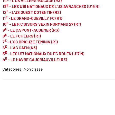
14
- L'US VILLERS-BOCAGE (R3)
E
13
- LES U19 NATIONAUX DE L'US AVRANCHES (U19 N)
E
12
- L'US OUEST COTENTIN (R2)
E
11
- LE
GRAND-QUEVILLY FC
(R1)
E
10
- LE
F.C GISORS VEXIN NORMAND 27
(R1)
E
9
- LE
CA PONT-AUDEMER
(R3)
E
8
- LE
FC FLERS
(R1)
E
7
- L'OC BRIOUZE FÉMININ
(R1)
E
6
- L'AG CAEN
(N3)
E
5
- LES U17
NATIONAUX
DU FC ROUEN (U17 N)
E
4
-
LE HAVRE
CAUCRIAUVILLE (R3)
Catégories: Non classé