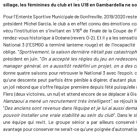
sillage, les féminines du club et les U18 en Gambardella ne s
Pour l'Entente Sportive Municipale de Gonfreville, 2019/2020 reste
président Michel Garcia, le club a en effet connu des émotions con
e
vécu l'institution en s'invitant en 1/16
de finale de la Coupe de 
rendez-vous historique à Océane (revers 0-2). Et il y a les sensa
National 3 (l'ESMGO a terminé lanterne rouge) et de l'incapacité
oblige. "
Sportivement, la saison dernière n'était pas catastrophi
président en juin. "
On a accepté les règles du jeu en redescend
manager général, on a aussitôt redéfini un projet, on a des ch
donne quatre saisons pour retrouver le National 3 avec l'espoir, ce
qu'une descente peut parfois être pénible à digérer, d'autant plus
un joli rebond que s'offre l'équipe première depuis l'été puisqu'el
Flers (deux victoires, un nul) et attend encore de se déplacer à Gis
Hamzaoui a mené un recrutement très intelligent"
, se réjouit 
"
Des anciens sont revenus dans l'équipe et je lui ai aussi dema
pouvoir installer une vraie stabilité au sein du club
". Dans le 
une équipe qui revit. Le groupe sénior a par ailleurs conserv
avantage pour conserver ne serait-ce qu'une poignée d'automati