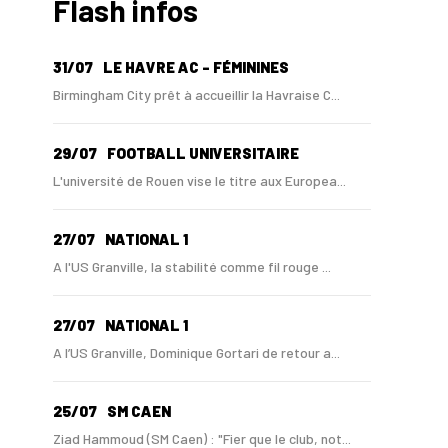
Flash infos
31/07
LE HAVRE AC - FÉMININES
Birmingham City prêt à accueillir la Havraise C...
29/07
FOOTBALL UNIVERSITAIRE
L'université de Rouen vise le titre aux Europea...
27/07
NATIONAL 1
A l'US Granville, la stabilité comme fil rouge ...
27/07
NATIONAL 1
A l’US Granville, Dominique Gortari de retour a...
25/07
SM CAEN
Ziad Hammoud (SM Caen) : "Fier que le club, not...