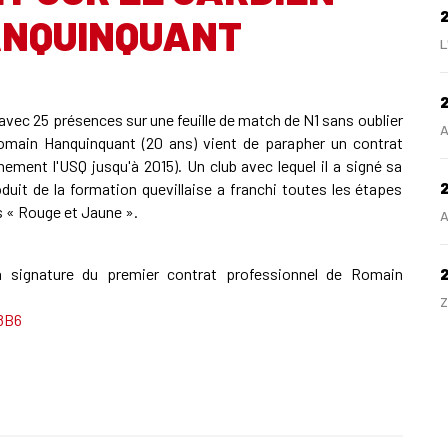
ANQUINQUANT
L
2
avec 25 présences sur une feuille de match de N1 sans oublier
A
omain Hanquinquant (20 ans) vient de parapher un contrat
ement l'USQ jusqu'à 2015). Un club avec lequel il a signé sa
oduit de la formation quevillaise a franchi toutes les étapes
2
es « Rouge et Jaune ».
A
a signature du premier contrat professionnel de Romain
Z
8B6
H