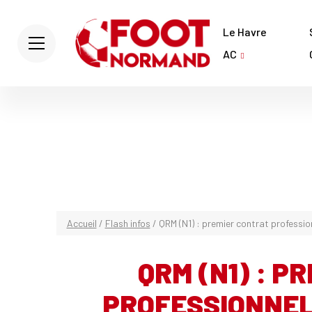
Le Havre
AC
Accueil
/
Flash infos
/
QRM (N1) : premier contrat professi
QRM (N1) : P
PROFESSIONNEL