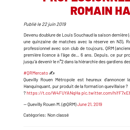
ROMAIN H
Publié le
22 juin 2019
Devenu doublure de Louis Souchaud la saison dernière (
une quinzaine de matches avec la réserve en N3), R
professionnel avec son club de toujours, QRM (ancienn
première licence à l'âge de... 6 ans. Depuis, ce pur pr
jusqu'à devenir le n°2 dans la hiérarchie des gardiens d
#QRMercato
✍
Quevilly Rouen Métropole est heureux d’annoncer l
Hanquinquant, pur produit de la formation quevillaise ?
?
https://t.co/W4FUYANqHa
pic.twitter.com/hifF7xE
— Quevilly Rouen M. (@QRM)
June 21, 2019
Catégories: Non classé