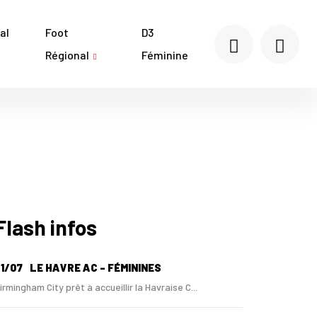
al
Foot
D3
Régional
Féminine
Flash infos
1/07
LE HAVRE AC - FÉMININES
irmingham City prêt à accueillir la Havraise C...