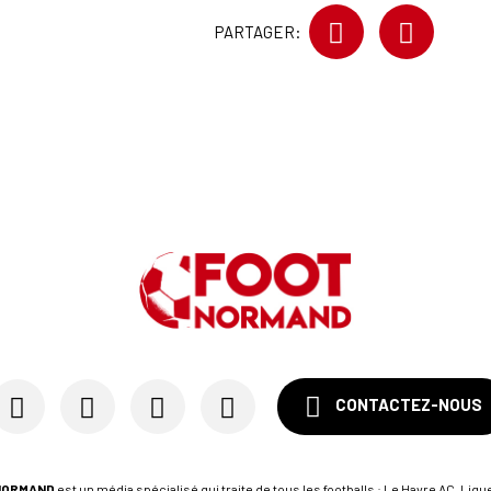
A
PARTAGER:
P
1
A
1
S
CONTACTEZ-NOUS
NORMAND
est un média spécialisé qui traite de tous les footballs : Le Havre AC, Ligue