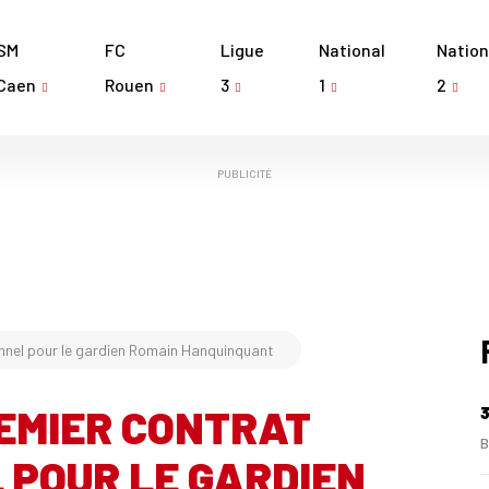
SM
FC
Ligue
National
Nation
Caen
Rouen
3
1
2
PUBLICITÉ
onnel pour le gardien Romain Hanquinquant
REMIER CONTRAT
3
B
 POUR LE GARDIEN