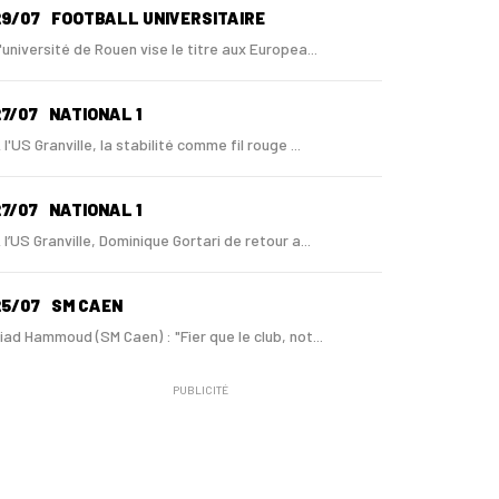
29/07
FOOTBALL UNIVERSITAIRE
'université de Rouen vise le titre aux Europea...
7/07
NATIONAL 1
 l'US Granville, la stabilité comme fil rouge ...
7/07
NATIONAL 1
 l’US Granville, Dominique Gortari de retour a...
25/07
SM CAEN
iad Hammoud (SM Caen) : "Fier que le club, not...
PUBLICITÉ
24/07
SM CAEN - MERCATO
ugo Lamouliatte, Mohamed Hafid, un défenseur c...
24/07
LE HAVRE AC - MERCATO