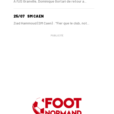
A l’US Granville, Dominique Gortari de retour a...
25/07
SM CAEN
Ziad Hammoud (SM Caen) : "Fier que le club, not...
PUBLICITÉ
24/07
SM CAEN - MERCATO
Hugo Lamouliatte, Mohamed Hafid, un défenseur c...
24/07
LE HAVRE AC - MERCATO
Au HAC, un contrat « pro » pour Georges Gomis, ...
23/07
LE HAVRE AC
Pour le HAC, une préparation (en grande partie)...
19/07
SM CAEN - MERCATO
Avec Mohamed Hafid, Malherbe veut frapper un gr...