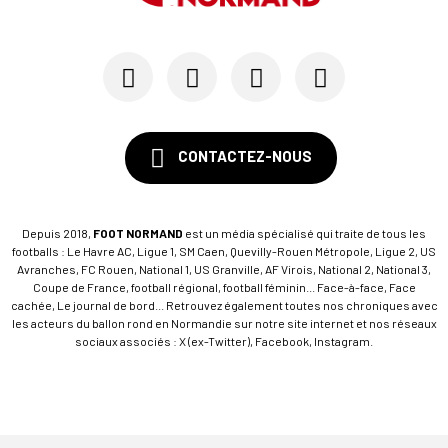
15/07
SM CAEN - FORMATION
SM Caen : Julien Meilhac quitte la direction de...
CONTACTEZ-NOUS
Depuis 2018,
FOOT NORMAND
est un média spécialisé qui traite de tous les
footballs : Le Havre AC, Ligue 1, SM Caen, Quevilly-Rouen Métropole, Ligue 2, US
Avranches, FC Rouen, National 1, US Granville, AF Virois, National 2, National 3,
Coupe de France, football régional, football féminin... Face-à-face, Face
cachée, Le journal de bord... Retrouvez également toutes nos chroniques avec
les acteurs du ballon rond en Normandie sur notre site internet et nos réseaux
sociaux associés : X (ex-Twitter), Facebook, Instagram.