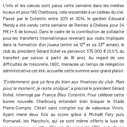
L’info et les calculs sont parus cette semaine dans les médias
locaux et pour l'AS Cherbourg, cela ressemble à un cadeau du ciel.
Passé par le Cotentin entre 2011 et 2014, le gardien Edouard
Mendy a été vendu cette semaine de Rennes à Chelsea pour 24
M€ (+ 6 de bonus). Dans le cadre de la contribution de solidarité
pour les transferts internationaux revenant aux clubs impliqués
e
e
dans la formation d’un joueur (entre sa 12
et sa 23
année), le
club du président Gérard Gohel va percevoir 375 000 € (0,5% du
transfert par saison à partir de 16 ans). Au regard de ses
difficultés de trésorerie, l'ASC, menacée un temps de relégation
administrative cet été, accueille cette somme avec grand plaisir.
"Evidemment que ça fera du bien aux finances du club. Mais
pour le moment, je reste stoïque"
, a précisé le président Gérard
Gohel, interrogé par
France Bleu Cotentin
. Pour célébrer cette
bonne nouvelle, Cherbourg entendait bien braquer le Stade
Pierre-Compte. C'était sans compter sur de valeureux Virois.
Ayant mené deux fois au score grâce à Michaël Faty puis
Romaneli, les Manchois, qui se sont même offerts le luxe de