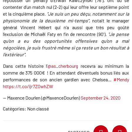
repousser un penalty d’Erwan Kawczynski (76'), ont dû se
contenter d’un match nul (2-2) qui leur offre leur septième point
et la cinquième place.
"Je suis un peu déçu, notamment sur la
physionomie de la deuxième mi-temps"
, notait le manager
général Vincent Hébert qui n’a aussi que très peu goûté
l’exclusion de Michaël Faty en fin de rencontre (90').
"Je pense
qu’on a eu des opportunités offensives qu’on a mal
négociées, je suis frustré même si ça reste un bon résultat à
l’extérieur"
.
Dans cette histoire l’
@as_cherbourg
recevra au minimum la
somme de 375 000€ ! En attendant d’éventuels bonus liés aux
performances de son ancien gardien avec Chelsea...
#Mendy
https://t.co/ijr7Z0whZW
— Maxence Dourlen (@MaxenceDourlen)
September 24, 2020
Catégories: Non classé