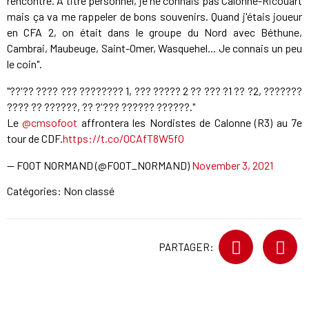
rencontre. À titre personnel, je ne connais pas Calonne-Ricouart
mais ça va me rappeler de bons souvenirs. Quand j'étais joueur
en CFA 2, on était dans le groupe du Nord avec Béthune,
Cambrai, Maubeuge, Saint-Omer, Wasquehel... Je connais un peu
le coin".
"??'?? ???? ??? ???????? 1, ??? ????? 2 ?? ??? ?1 ?? ?2, ???????
???? ?? ??????, ?? ?'??? ?????? ??????."
Le
@cmsofoot
affrontera les Nordistes de Calonne (R3) au 7e
tour de CDF.
https://t.co/OCAfT8W5fO
— FOOT NORMAND (@FOOT_NORMAND)
November 3, 2021
Catégories: Non classé
PARTAGER: