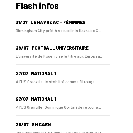
Flash infos
31/07
LE HAVRE AC - FÉMININES
Birmingham City prêt à accueillir la Havraise C...
29/07
FOOTBALL UNIVERSITAIRE
L'université de Rouen vise le titre aux Europea...
27/07
NATIONAL 1
A l'US Granville, la stabilité comme fil rouge ...
27/07
NATIONAL 1
A l’US Granville, Dominique Gortari de retour a...
25/07
SM CAEN
Ziad Hammoud (SM Caen) : "Fier que le club, not...