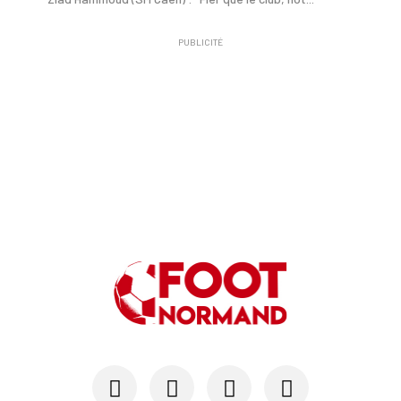
PUBLICITÉ
24/07
SM CAEN - MERCATO
Hugo Lamouliatte, Mohamed Hafid, un défenseur c...
24/07
LE HAVRE AC - MERCATO
Au HAC, un contrat « pro » pour Georges Gomis, ...
23/07
LE HAVRE AC
Pour le HAC, une préparation (en grande partie)...
19/07
SM CAEN - MERCATO
Avec Mohamed Hafid, Malherbe veut frapper un gr...
15/07
SM CAEN - FORMATION
SM Caen : Julien Meilhac quitte la direction de...