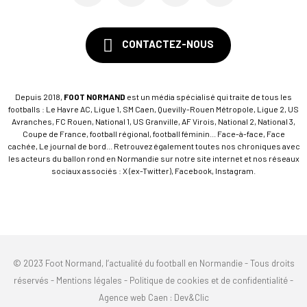
CONTACTEZ-NOUS
Depuis 2018,
FOOT NORMAND
est un média spécialisé qui traite de tous les
footballs : Le Havre AC, Ligue 1, SM Caen, Quevilly-Rouen Métropole, Ligue 2, US
Avranches, FC Rouen, National 1, US Granville, AF Virois, National 2, National 3,
Coupe de France, football régional, football féminin... Face-à-face, Face
cachée, Le journal de bord... Retrouvez également toutes nos chroniques avec
les acteurs du ballon rond en Normandie sur notre site internet et nos réseaux
sociaux associés : X (ex-Twitter), Facebook, Instagram.
© 2023 Foot Normand, l’actualité du football en Normandie - Tous droits
réservés -
Mentions légales
-
Politique de cookies et de confidentialité
-
Agence web Caen
: Dev&Clic