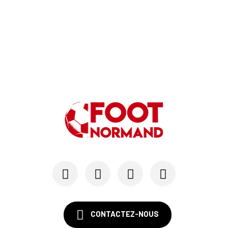
24/07
LE HAVRE AC - MERCATO
Au HAC, un contrat « pro » pour Georges Gomis, ...
23/07
LE HAVRE AC
Pour le HAC, une préparation (en grande partie)...
19/07
SM CAEN - MERCATO
Avec Mohamed Hafid, Malherbe veut frapper un gr...
15/07
SM CAEN - FORMATION
SM Caen : Julien Meilhac quitte la direction de...
CONTACTEZ-NOUS