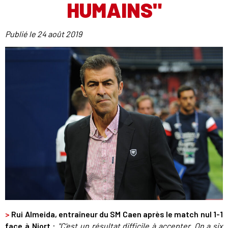
HUMAINS"
Publié le
24 août 2019
>
Rui Almeida, entraîneur du SM Caen après le match nul 1-1
face à Niort :
"C'est un résultat difficile à accepter. On a six