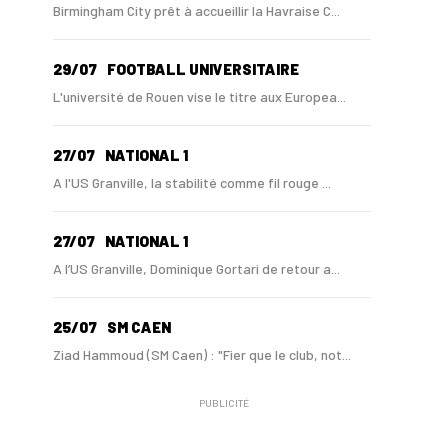
Birmingham City prêt à accueillir la Havraise C...
29/07
FOOTBALL UNIVERSITAIRE
L'université de Rouen vise le titre aux Europea...
27/07
NATIONAL 1
A l'US Granville, la stabilité comme fil rouge ...
27/07
NATIONAL 1
A l’US Granville, Dominique Gortari de retour a...
25/07
SM CAEN
Ziad Hammoud (SM Caen) : "Fier que le club, not...
PUBLICITÉ
24/07
SM CAEN - MERCATO
Hugo Lamouliatte, Mohamed Hafid, un défenseur c...