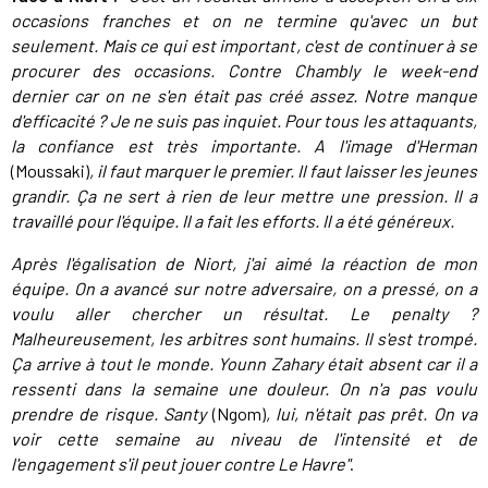
occasions franches et on ne termine qu'avec un but
seulement. Mais ce qui est important, c'est de continuer à se
procurer des occasions. Contre Chambly le week-end
dernier car on ne s'en était pas créé assez. Notre manque
d'efficacité ? Je ne suis pas inquiet. Pour tous les attaquants,
la confiance est très importante. A l'image d'Herman
(Moussaki)
, il faut marquer le premier. Il faut laisser les jeunes
grandir. Ça ne sert à rien de leur mettre une pression. Il a
travaillé pour l'équipe. Il a fait les efforts. Il a été généreux.
Après l'égalisation de Niort, j'ai aimé la réaction de mon
équipe. On a avancé sur notre adversaire, on a pressé, on a
voulu aller chercher un résultat. Le penalty ?
Malheureusement, les arbitres sont humains. Il s'est trompé.
Ça arrive à tout le monde. Younn Zahary était absent car il a
ressenti dans la semaine une douleur. On n'a pas voulu
prendre de risque. Santy
(Ngom)
, lui, n'était pas prêt. On va
voir cette semaine au niveau de l'intensité et de
l'engagement s'il peut jouer contre Le Havre"
.