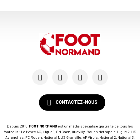
23/07
LE HAVRE AC
Pour le HAC, une préparation (en grande partie)...
19/07
SM CAEN - MERCATO
Avec Mohamed Hafid, Malherbe veut frapper un gr...
15/07
SM CAEN - FORMATION
SM Caen : Julien Meilhac quitte la direction de...
CONTACTEZ-NOUS
Depuis 2018,
FOOT NORMAND
est un média spécialisé qui traite de tous les
footballs : Le Havre AC, Ligue 1, SM Caen, Quevilly-Rouen Métropole, Ligue 2, US
Avranches, FC Rouen, National 1, US Granville, AF Virois, National 2, National 3,