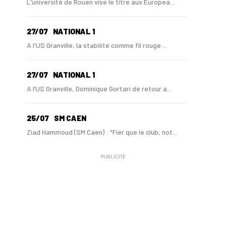
L'université de Rouen vise le titre aux Europea...
27/07
NATIONAL 1
A l'US Granville, la stabilité comme fil rouge ...
27/07
NATIONAL 1
A l’US Granville, Dominique Gortari de retour a...
25/07
SM CAEN
Ziad Hammoud (SM Caen) : "Fier que le club, not...
PUBLICITÉ
24/07
SM CAEN - MERCATO
Hugo Lamouliatte, Mohamed Hafid, un défenseur c...
24/07
LE HAVRE AC - MERCATO
Au HAC, un contrat « pro » pour Georges Gomis, ...