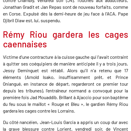
contre Chambly, vendredi soir (J4). Touchés aux adducteurs,
Jonathan Gradit et Jan Repas sont de nouveau forfaits, comme
en Corse. Expulsé dès la demi-heure de jeu face à l'ACA, Pape
Djibril Diaw est, lui, suspendu.
Rémy Riou gardera les cages
caennaises
Victime d'une contracture à la cuisse gauche qui l'avait contraint
à quitter ses coéquipiers de manière anticipée il y a trois jours,
Jessy Deminguet est rétabli. Alors qu'il n'a retenu que 17
éléments (Arnold Isako, insuffisamment prêt, et Prince
Oniangué, en instance de départ, regarderont ce premier tour
depuis les tribunes), l'entraîneur normand a convoqué pour la
première fois Jad Mouaddib. Brillant à Ajaccio pour son baptême
du feu sous le maillot « Rouge et Bleu », le gardien Rémy Riou
gardera les cages contre les Lorrains.
Du côté nancéien, Jean-Louis Garcia a appris un coup dur avec
la grave blessure contre Lorient, vendredi soir, de Vincent