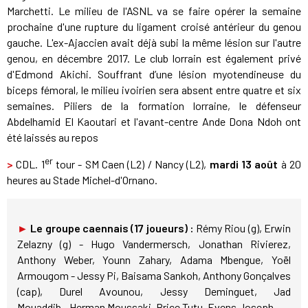
Marchetti. Le milieu de l'ASNL va se faire opérer la semaine
prochaine d'une rupture du ligament croisé antérieur du genou
gauche. L'ex-Ajaccien avait déjà subi la même lésion sur l'autre
genou, en décembre 2017. Le club lorrain est également privé
d'Edmond Akichi. Souffrant d’une lésion myotendineuse du
biceps fémoral, le milieu ivoirien sera absent entre quatre et six
semaines. Piliers de la formation lorraine, le défenseur
Abdelhamid El Kaoutari et l'avant-centre Ande Dona Ndoh ont
été laissés au repos
er
>
CDL. 1
tour - SM Caen (L2) / Nancy (L2),
mardi 13 août
à 20
heures au Stade Michel-d'Ornano.
►
Le groupe caennais (17 joueurs) :
Rémy Riou (g), Erwin
Zelazny (g) - Hugo Vandermersch, Jonathan Rivierez,
Anthony Weber, Younn Zahary, Adama Mbengue, Yoël
Armougom - Jessy Pi, Baisama Sankoh, Anthony Gonçalves
(cap), Durel Avounou, Jessy Deminguet, Jad
Mouaddib - Herman Moussaki, Brice Tutu, Evens Joseph.