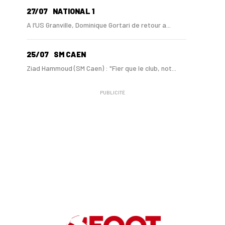
27/07
NATIONAL 1
A l’US Granville, Dominique Gortari de retour a...
25/07
SM CAEN
Ziad Hammoud (SM Caen) : "Fier que le club, not...
PUBLICITÉ
24/07
SM CAEN - MERCATO
Hugo Lamouliatte, Mohamed Hafid, un défenseur c...
24/07
LE HAVRE AC - MERCATO
Au HAC, un contrat « pro » pour Georges Gomis, ...
23/07
LE HAVRE AC
Pour le HAC, une préparation (en grande partie)...