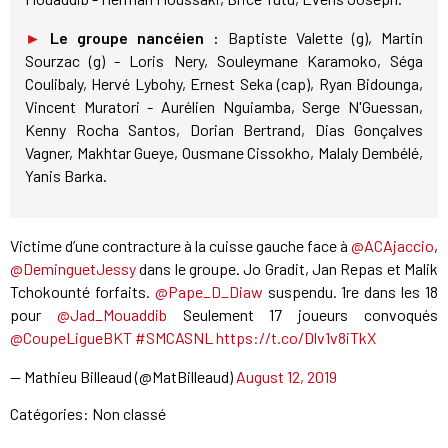
►
Le groupe nancéien :
Baptiste Valette (g), Martin
Sourzac (g) - Loris Nery, Souleymane Karamoko, Séga
Coulibaly, Hervé Lybohy, Ernest Seka (cap), Ryan Bidounga,
Vincent Muratori - Aurélien Nguiamba, Serge N'Guessan,
Kenny Rocha Santos, Dorian Bertrand, Dias Gonçalves
Vagner, Makhtar Gueye, Ousmane Cissokho, Malaly Dembélé,
Yanis Barka.
Victime d’une contracture à la cuisse gauche face à
@ACAjaccio
,
@DeminguetJessy
dans le groupe. Jo Gradit, Jan Repas et Malik
Tchokounté forfaits.
@Pape_D_Diaw
suspendu. 1re dans les 18
pour
@Jad_Mouaddib
Seulement 17 joueurs convoqués
@CoupeLigueBKT
#SMCASNL
https://t.co/Dlv1v8iTkX
— Mathieu Billeaud (@MatBilleaud)
August 12, 2019
Catégories: Non classé