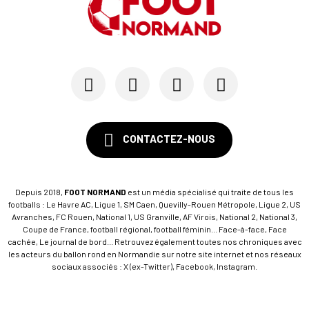
19/07
SM CAEN - MERCATO
Avec Mohamed Hafid, Malherbe veut frapper un gr...
15/07
SM CAEN - FORMATION
SM Caen : Julien Meilhac quitte la direction de...
CONTACTEZ-NOUS
Depuis 2018,
FOOT NORMAND
est un média spécialisé qui traite de tous les
footballs : Le Havre AC, Ligue 1, SM Caen, Quevilly-Rouen Métropole, Ligue 2, US
Avranches, FC Rouen, National 1, US Granville, AF Virois, National 2, National 3,
Coupe de France, football régional, football féminin... Face-à-face, Face
cachée, Le journal de bord... Retrouvez également toutes nos chroniques avec
les acteurs du ballon rond en Normandie sur notre site internet et nos réseaux
sociaux associés : X (ex-Twitter), Facebook, Instagram.