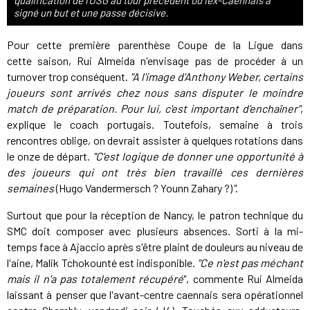
qualification de l'USG au tour précédent où l'ex-Caennais a
signé un but et une passe décisive.
Pour cette première parenthèse Coupe de la Ligue dans
cette saison, Rui Almeida n'envisage pas de procéder à un
turnover trop conséquent.
"A l'image d'Anthony Weber, certains
joueurs sont arrivés chez nous sans disputer le moindre
match de préparation. Pour lui, c'est important d'enchaîner"
,
explique le coach portugais. Toutefois, semaine à trois
rencontres oblige, on devrait assister à quelques rotations dans
le onze de départ.
"C'est logique de donner une opportunité à
des joueurs qui ont très bien travaillé ces dernières
semaines
(Hugo Vandermersch ? Younn Zahary ?)
"
.
Surtout que pour la réception de Nancy, le patron technique du
SMC doit composer avec plusieurs absences. Sorti à la mi-
temps face à Ajaccio après s'être plaint de douleurs au niveau de
l'aine, Malik Tchokounté est indisponible.
"Ce n'est pas méchant
mais il n'a pas totalement récupéré
", commente Rui Almeida
laissant à penser que l'avant-centre caennais sera opérationnel