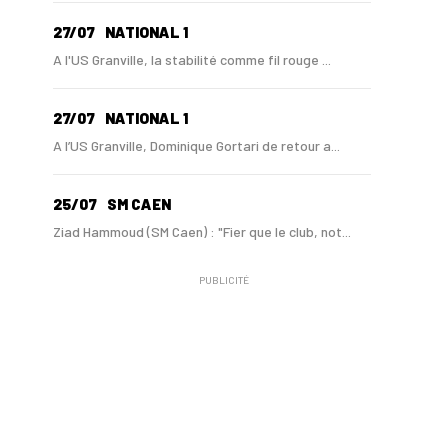
27/07
NATIONAL 1
A l'US Granville, la stabilité comme fil rouge ...
27/07
NATIONAL 1
A l’US Granville, Dominique Gortari de retour a...
25/07
SM CAEN
Ziad Hammoud (SM Caen) : "Fier que le club, not...
PUBLICITÉ
24/07
SM CAEN - MERCATO
Hugo Lamouliatte, Mohamed Hafid, un défenseur c...
24/07
LE HAVRE AC - MERCATO
Au HAC, un contrat « pro » pour Georges Gomis, ...