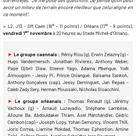
son entrejeu.
"Je me pose des questions. Je pense qu'on peut
avoir un milieu de terrain encore meilleur que celui aligné en
ce moment"
.
e
e
>
L2. J13 - SM Caen (16
- 11 points) / Orléans (17
- 9 points),
er
vendredi 1
novembre
à 20 heures au Stade Michel-d'Ornano.
►
Le groupe caennais :
Rémy Riou (g), Erwin Zelazny (g) -
Hugo Vandermersch, Jonathan Rivierez, Anthony Weber,
Pape Djibril Diaw, Steeve Yago, Adama Mbengue, Yoël
Armougom - Jessy Pi, Prince Oniangué, Baisama Sankoh,
Anthony Gonçalves (cap), Jessy Deminguet, Jan Repas -
Caleb Zady Sery, Herman Moussaki, Nicholas Gioacchini.
►
Le groupe orléanais :
Thomas Renault (g), Jérémy
Vachoux (g) - Arnaud Luzayadio, Stéphane Lambèse,
Alioune Ba, Abdouldaker Thiam, Axel Marchandier, Cédric
Cambon (cap) - Joseph Lopy, Yohan Demoncy, Vincent Thill,
Joris Correa, Liamine Mokdad, Thomas Ephestion, Amine
Talal - Gaëtan Perrin, Aurélien Scheidler, Issa Soumaré.