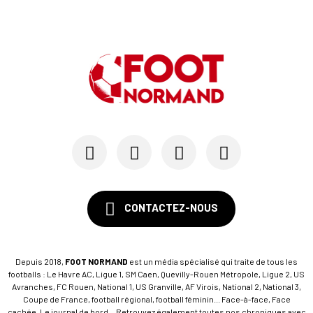
23/07
LE HAVRE AC
Pour le HAC, une préparation (en grande partie)...
19/07
SM CAEN - MERCATO
Avec Mohamed Hafid, Malherbe veut frapper un gr...
15/07
SM CAEN - FORMATION
SM Caen : Julien Meilhac quitte la direction de...
CONTACTEZ-NOUS
Depuis 2018,
FOOT NORMAND
est un média spécialisé qui traite de tous les
footballs : Le Havre AC, Ligue 1, SM Caen, Quevilly-Rouen Métropole, Ligue 2, US
Avranches, FC Rouen, National 1, US Granville, AF Virois, National 2, National 3,
Coupe de France, football régional, football féminin... Face-à-face, Face
cachée, Le journal de bord... Retrouvez également toutes nos chroniques avec