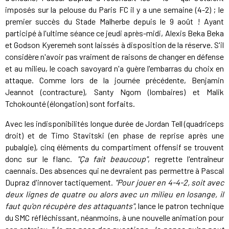
imposés sur la pelouse du Paris FC il y a une semaine (4-2) ; le
premier succès du Stade Malherbe depuis le 9 août ! Ayant
participé à l'ultime séance ce jeudi après-midi, Alexis Beka Beka
et Godson Kyeremeh sont laissés à disposition de la réserve. S'il
considère n'avoir pas vraiment de raisons de changer en défense
et au milieu, le coach savoyard n'a guère l'embarras du choix en
attaque. Comme lors de la journée précédente, Benjamin
Jeannot (contracture), Santy Ngom (lombaires) et Malik
Tchokounté (élongation) sont forfaits.
Avec les indisponibilités longue durée de Jordan Tell (quadriceps
droit) et de Timo Stavitski (en phase de reprise après une
pubalgie), cinq éléments du compartiment offensif se trouvent
donc sur le flanc.
"Ça fait beaucoup"
, regrette l'entraîneur
caennais. Des absences qui ne devraient pas permettre à Pascal
Dupraz d'innover tactiquement.
"Pour jouer en 4-4-2, soit avec
deux lignes de quatre ou alors avec un milieu en losange, il
faut qu'on récupère des attaquants"
, lance le patron technique
du SMC réfléchissant, néanmoins, à une nouvelle animation pour